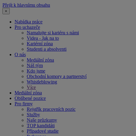
Přejít k hlavnímu obsahu
×
Nabídka práce
Pro uchazeče
Namalujte si kariéru s námi
Videa - Jak na to
Kariérní zóna
Studenti a absolventi
O nás
Mediální zóna
Náš tým
Kdo jsme
Obchodní komory a partnerství
Whistleblowing
Více
Mediální zóna
Oblíbené pozice
Pro firmy
Rejstřík pracovních pozic
Služby
Naše průzkumy
TOP kandidáti
Případové studie