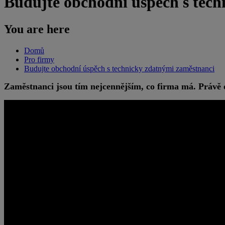
Budujte obchodní úspěch s tec
You are here
Domů
Pro firmy
Budujte obchodní úspěch s technicky zdatnými zaměstnanci
Zaměstnanci jsou tím nejcennějším, co firma má. Právě o