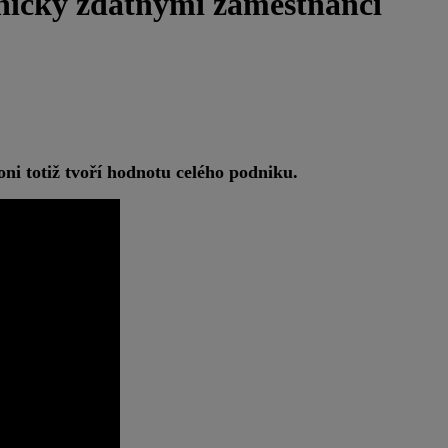
hnicky zdatnými zaměstnanci
ni totiž tvoří hodnotu celého podniku.