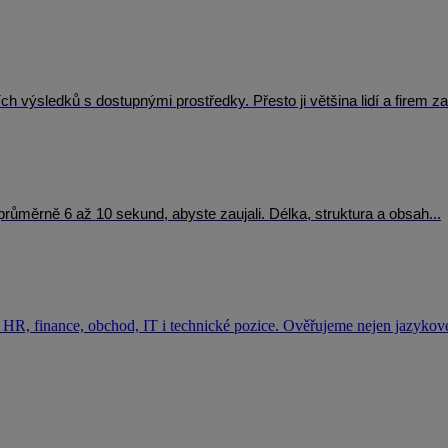
výsledků s dostupnými prostředky. Přesto ji většina lidí a firem za
e průměrně 6 až 10 sekund, abyste zaujali. Délka, struktura a obsah...
HR, finance, obchod, IT i technické pozice. Ověřujeme nejen jazykové 