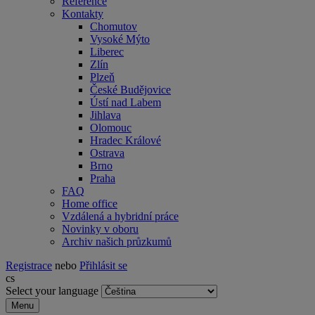
Reference
Kontakty
Chomutov
Vysoké Mýto
Liberec
Zlín
Plzeň
České Budějovice
Ústí nad Labem
Jihlava
Olomouc
Hradec Králové
Ostrava
Brno
Praha
FAQ
Home office
Vzdálená a hybridní práce
Novinky v oboru
Archiv našich průzkumů
Registrace
nebo
Přihlásit se
cs
Select your language
Menu