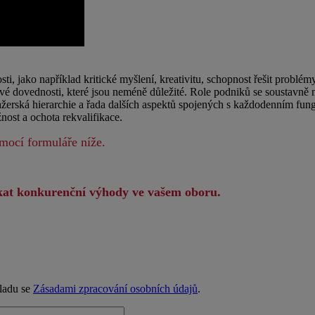
, jako například kritické myšlení, kreativitu, schopnost řešit problém
ové dovednosti, které jsou neméně důležité. Role podniků se soustavně m
nažerská hierarchie a řada dalších aspektů spojených s každodenním fu
ost a ochota rekvalifikace.
mocí formuláře níže.
získat konkurenční výhody ve vašem oboru.
uladu se
Zásadami zpracování osobních údajů
.