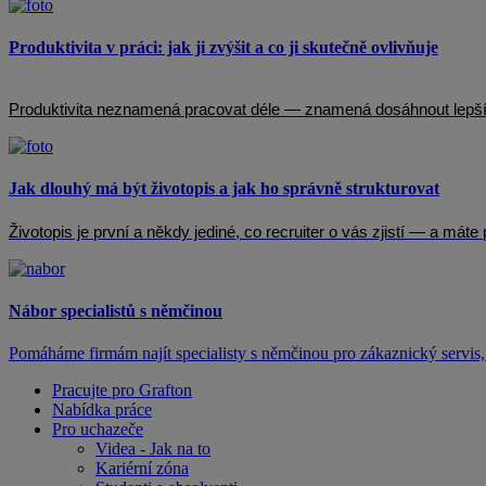
Produktivita v práci: jak ji zvýšit a co ji skutečně ovlivňuje
Produktivita neznamená pracovat déle — znamená dosáhnout lepších 
Jak dlouhý má být životopis a jak ho správně strukturovat
Životopis je první a někdy jediné, co recruiter o vás zjistí — a mát
Nábor specialistů s němčinou
Pomáháme firmám najít specialisty s němčinou pro zákaznický servis, 
Pracujte pro Grafton
Nabídka práce
Pro uchazeče
Videa - Jak na to
Kariérní zóna