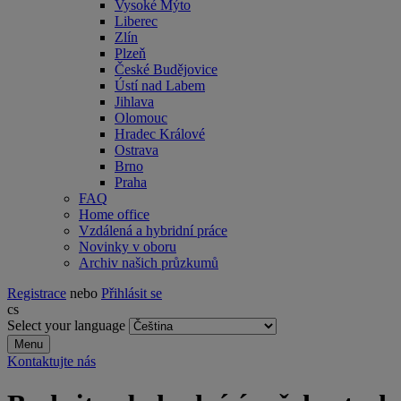
Vysoké Mýto
Liberec
Zlín
Plzeň
České Budějovice
Ústí nad Labem
Jihlava
Olomouc
Hradec Králové
Ostrava
Brno
Praha
FAQ
Home office
Vzdálená a hybridní práce
Novinky v oboru
Archiv našich průzkumů
Registrace
nebo
Přihlásit se
cs
Select your language
Menu
Kontaktujte nás