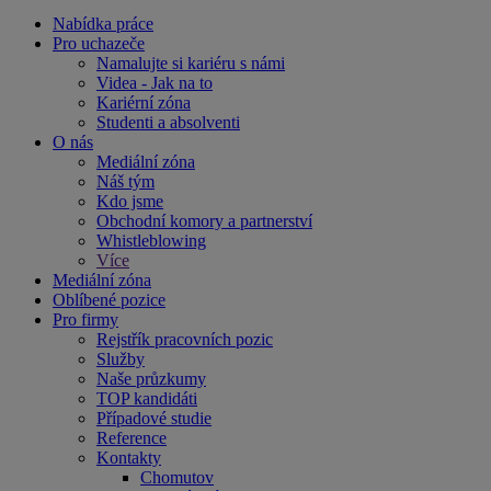
Nabídka práce
Pro uchazeče
Namalujte si kariéru s námi
Videa - Jak na to
Kariérní zóna
Studenti a absolventi
O nás
Mediální zóna
Náš tým
Kdo jsme
Obchodní komory a partnerství
Whistleblowing
Více
Mediální zóna
Oblíbené pozice
Pro firmy
Rejstřík pracovních pozic
Služby
Naše průzkumy
TOP kandidáti
Případové studie
Reference
Kontakty
Chomutov