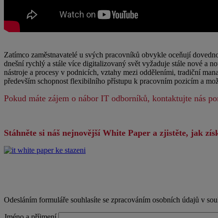
Zatímco zaměstnavatelé u svých pracovníků obvykle oceňují dovednosti
dnešní rychlý a stále více digitalizovaný svět vyžaduje stále nové a n
nástroje a procesy v podnicích, vztahy mezi odděleními, tradiční ma
především schopnost flexibilního přístupu k pracovním pozicím a možn
Pokud máte zájem o nábor IT odborníků, kontaktujte nás po
Stáhněte si náš nejnovější White Paper a zjistěte, jak 
Odesláním formuláře souhlasíte se zpracováním osobních údajů v so
Jméno a příjmení