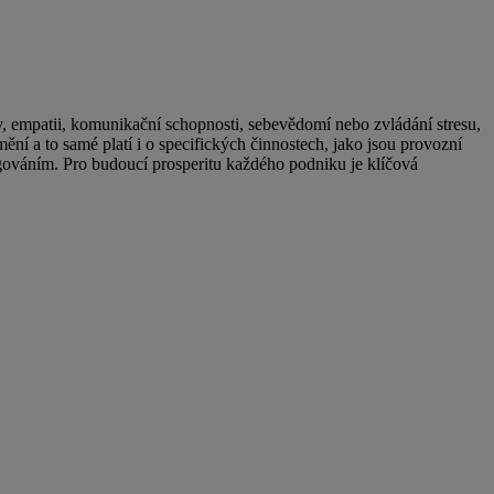
y, empatii, komunikační schopnosti, sebevědomí nebo zvládání stresu,
ění a to samé platí i o specifických činnostech, jako jsou provozní
ngováním. Pro budoucí prosperitu každého podniku je klíčová