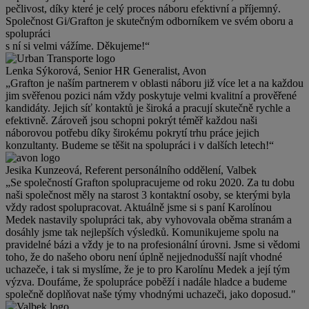
pečlivost, díky které je celý proces náboru efektivní a příjemný.
Společnost Gi/Grafton je skutečným odborníkem ve svém oboru a
spolupráci
s ní si velmi vážíme. Děkujeme!“
Lenka Sýkorová, Senior HR Generalist, Avon
„Grafton je naším partnerem v oblasti náboru již více let a na každou
jim svěřenou pozici nám vždy poskytuje velmi kvalitní a prověřené
kandidáty. Jejich síť kontaktů je široká a pracují skutečně rychle a
efektivně. Zároveň jsou schopni pokrýt téměř každou naši
náborovou potřebu díky širokému pokrytí trhu práce jejich
konzultanty. Budeme se těšit na spolupráci i v dalších letech!“
Jesika Kunzeová, Referent personálního oddělení, Valbek
„Se společností Grafton spolupracujeme od roku 2020. Za tu dobu
naši společnost měly na starost 3 kontaktní osoby, se kterými byla
vždy radost spolupracovat. Aktuálně jsme si s paní Karolínou
Medek nastavily spolupráci tak, aby vyhovovala oběma stranám a
dosáhly jsme tak nejlepších výsledků. Komunikujeme spolu na
pravidelné bázi a vždy je to na profesionální úrovni. Jsme si vědomi
toho, že do našeho oboru není úplně nejjednodušší najít vhodné
uchazeče, i tak si myslíme, že je to pro Karolínu Medek a její tým
výzva. Doufáme, že spolupráce poběží i nadále hladce a budeme
společně doplňovat naše týmy vhodnými uchazeči, jako doposud."