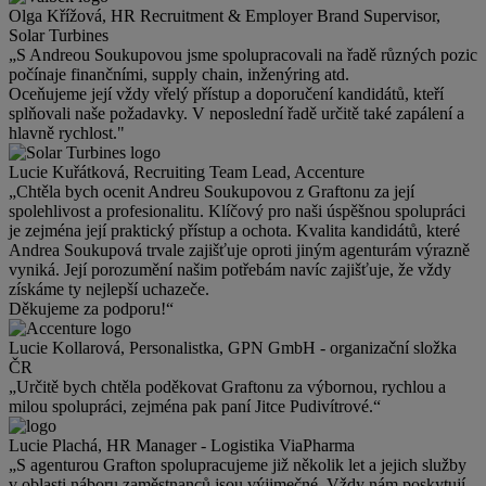
Olga Křížová, HR Recruitment & Employer Brand Supervisor,
Solar Turbines
„S Andreou Soukupovou jsme spolupracovali na řadě různých pozic
počínaje finančními, supply chain, inženýring atd.
Oceňujeme její vždy vřelý přístup a doporučení kandidátů, kteří
splňovali naše požadavky. V neposlední řadě určitě také zapálení a
hlavně rychlost."
Lucie Kuřátková, Recruiting Team Lead, Accenture
„Chtěla bych ocenit Andreu Soukupovou z Graftonu za její
spolehlivost a profesionalitu. Klíčový pro naši úspěšnou spolupráci
je zejména její praktický přístup a ochota. Kvalita kandidátů, které
Andrea Soukupová trvale zajišťuje oproti jiným agenturám výrazně
vyniká. Její porozumění našim potřebám navíc zajišťuje, že vždy
získáme ty nejlepší uchazeče.
Děkujeme za podporu!“
Lucie Kollarová, Personalistka, GPN GmbH - organizační složka
ČR
„Určitě bych chtěla poděkovat Graftonu za výbornou, rychlou a
milou spolupráci, zejména pak paní Jitce Pudivítrové.“
Lucie Plachá, HR Manager - Logistika ViaPharma
„S agenturou Grafton spolupracujeme již několik let a jejich služby
v oblasti náboru zaměstnanců jsou výjimečné. Vždy nám poskytují