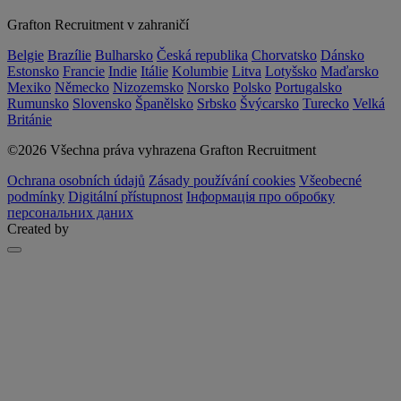
Grafton Recruitment v zahraničí
Belgie
Brazílie
Bulharsko
Česká republika
Chorvatsko
Dánsko
Estonsko
Francie
Indie
Itálie
Kolumbie
Litva
Lotyšsko
Maďarsko
Mexiko
Německo
Nizozemsko
Norsko
Polsko
Portugalsko
Rumunsko
Slovensko
Španělsko
Srbsko
Švýcarsko
Turecko
Velká
Británie
©2026 Všechna práva vyhrazena Grafton Recruitment
Ochrana osobních údajů
Zásady používání cookies
Všeobecné
podmínky
Digitální přístupnost
Інформація про обробку
персональних даних
Created by