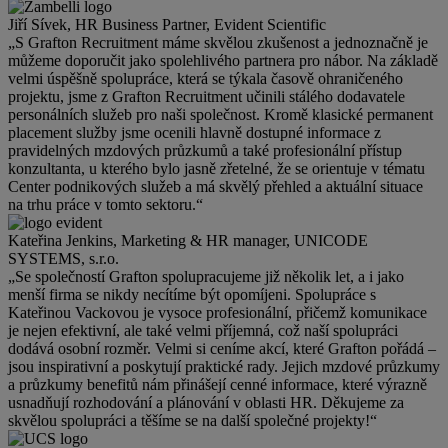
Jiří Sívek, HR Business Partner, Evident Scientific
„S Grafton Recruitment máme skvělou zkušenost a jednoznačně je
můžeme doporučit jako spolehlivého partnera pro nábor. Na základě
velmi úspěšně spolupráce, která se týkala časově ohraničeného
projektu, jsme z Grafton Recruitment učinili stálého dodavatele
personálních služeb pro naši společnost. Kromě klasické permanent
placement služby jsme ocenili hlavně dostupné informace z
pravidelných mzdových průzkumů a také profesionální přístup
konzultanta, u kterého bylo jasně zřetelné, že se orientuje v tématu
Center podnikových služeb a má skvělý přehled a aktuální situace
na trhu práce v tomto sektoru.“
Kateřina Jenkins, Marketing & HR manager, UNICODE
SYSTEMS, s.r.o.
„Se společností Grafton spolupracujeme již několik let, a i jako
menší firma se nikdy necítíme být opomíjeni. Spolupráce s
Kateřinou Vackovou je vysoce profesionální, přičemž komunikace
je nejen efektivní, ale také velmi příjemná, což naší spolupráci
dodává osobní rozměr. Velmi si ceníme akcí, které Grafton pořádá –
jsou inspirativní a poskytují praktické rady. Jejich mzdové průzkumy
a průzkumy benefitů nám přinášejí cenné informace, které výrazně
usnadňují rozhodování a plánování v oblasti HR. Děkujeme za
skvělou spolupráci a těšíme se na další společné projekty!“