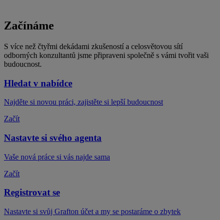
Začínáme
S více než čtyřmi dekádami zkušeností a celosvětovou sítí
odborných konzultantů jsme připraveni společně s vámi tvořit vaši
budoucnost.
Hledat v nabídce
Najděte si novou práci, zajistěte si lepší budoucnost
Začít
Nastavte si svého agenta
Vaše nová práce si vás najde sama
Začít
Registrovat se
Nastavte si svůj Grafton účet a my se postaráme o zbytek