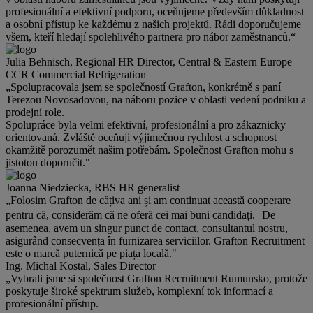
profesionální a efektivní podporu, oceňujeme především důkladnost
a osobní přístup ke každému z našich projektů. Rádi doporučujeme
všem, kteří hledají spolehlivého partnera pro nábor zaměstnanců.“
Julia Behnisch, Regional HR Director, Central & Eastern Europe
CCR Commercial Refrigeration
„Spolupracovala jsem se společností Grafton, konkrétně s paní
Terezou Novosadovou, na náboru pozice v oblasti vedení podniku a
prodejní role.
Spolupráce byla velmi efektivní, profesionální a pro zákaznicky
orientovaná. Zvláště oceňuji výjimečnou rychlost a schopnost
okamžitě porozumět našim potřebám. Společnost Grafton mohu s
jistotou doporučit."
Joanna Niedziecka, RBS HR generalist
„Folosim Grafton de câțiva ani și am continuat această cooperare
pentru că, considerăm că ne oferă cei mai buni candidați. De
asemenea, avem un singur punct de contact, consultantul nostru,
asigurând consecvența în furnizarea serviciilor. Grafton Recruitment
este o marcă puternică pe piața locală."
Ing. Michal Kostal, Sales Director
„Vybrali jsme si společnost Grafton Recruitment Rumunsko, protože
poskytuje široké spektrum služeb, komplexní tok informací a
profesionální přístup.