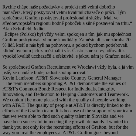
Rychle chápe naše požadavky a projekt měl velmi dobrého
manažera, který poskytoval velmi kvalitníuchazeče o práci. Tým
společnosti Grafton poskytoval profesionální služby. Mají ve
středoevropském regionu hodně poboček a silné postavení na trhu.“
Alan Schofield, ředitel
„Eclipse (Polsko) byl vždy velmi spokojen s tím, jak mu společnost
Grafton poskytovala vhodné kandidáty. Zaměstnali jsme zhruba 70
% lidí, kteří u nás byli na pohovoru, a pokud bychom potřebovali,
klidně bychom jich zaměstnali i víc. Často jsme se vyjadřovali k
vysoké kvalitě ucchazečů a efektivitě, s jakou nám je Grafton našel.
Se společností Grafton Recruitment ve Wroclawi vždy byla, a já vím
jistě, že i nadále bude, radost spolupracovat."
Kevin Lambson, AT&T Slovensko Country General Manager
"The team members supporting AT&T demonstrate the values of
AT&T's Common Bond: Respect for Individuals, Integrity,
Innovation, and Dedication to Helping Customers and Teamwork.
We couldn’t be more pleased with the quality of people working
with AT&T. The quality of people at AT&T is directly linked to the
efforts of the Grafton team. It is because of the support of your team
that we were able to find such quality talent in Slovakia and we
have been successful in meeting the growth demands. I wanted to
thank you not only for the recruiting efforts of Grafton, but for the
way you treat the employees at AT&T. Grafton goes beyond