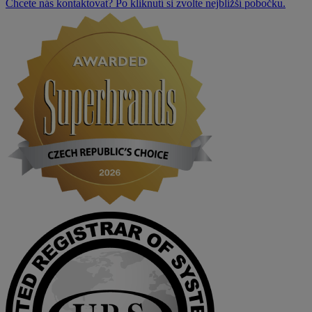
Chcete nás kontaktovat? Po kliknutí si zvolte nejbližší pobočku.