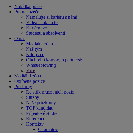
Nabídka práce
Pro uchazeče
Namalujte si kariéru s námi
Videa - Jak na to
Kariérní zóna
Studenti a absolventi
O nás
Mediální zóna
Náš tým
Kdo jsme
Obchodní komory a partnerství
Whistleblowing
Více
Mediální zóna
Oblíbené pozice
Pro firmy
Rejstřík pracovních pozic
Služby
Naše průzkumy
TOP kandidáti
Případové studie
Reference
Kontakty
Chomutov