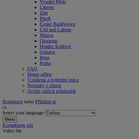
Vysoké Mýto
Liberec
Zlín
Plzeň
České Budějovice
Ústí nad Labem
Jihlava
Olomouc
Hradec Králové
Ostrava
Brno
Praha
FAQ
Home office
Vzdálená a hybridní práce
Novinky v oboru
Archiv našich průzkumů
Registrace
nebo
Přihlásit se
cs
Select your language
Menu
Kontaktujte nás
Video file