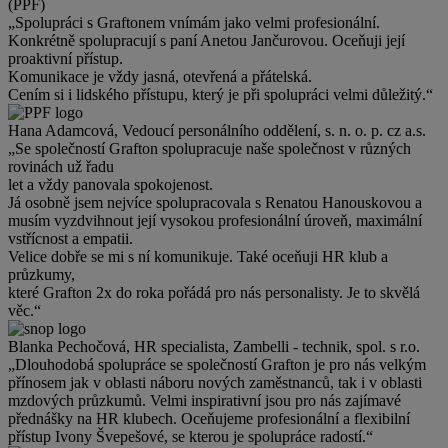
(PPF)
„Spolupráci s Graftonem vnímám jako velmi profesionální.
Konkrétně spolupracují s paní Anetou Jančurovou. Oceňuji její
proaktivní přístup.
Komunikace je vždy jasná, otevřená a přátelská.
Cením si i lidského přístupu, který je při spolupráci velmi důležitý.“
Hana Adamcová, Vedoucí personálního oddělení, s. n. o. p. cz a.s.
„Se společností Grafton spolupracuje naše společnost v různých
rovinách už řadu
let a vždy panovala spokojenost.
Já osobně jsem nejvíce spolupracovala s Renatou Hanouskovou a
musím vyzdvihnout její vysokou profesionální úroveň, maximální
vstřícnost a empatii.
Velice dobře se mi s ní komunikuje. Také oceňuji HR klub a
průzkumy,
které Grafton 2x do roka pořádá pro nás personalisty. Je to skvělá
věc.“
Blanka Pechočová, HR specialista, Zambelli - technik, spol. s r.o.
„Dlouhodobá spolupráce se společností Grafton je pro nás velkým
přínosem jak v oblasti náboru nových zaměstnanců, tak i v oblasti
mzdových průzkumů. Velmi inspirativní jsou pro nás zajímavé
přednášky na HR klubech. Oceňujeme profesionální a flexibilní
přístup Ivony Švepešové, se kterou je spolupráce radostí.“