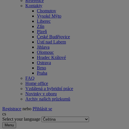
Reference
Kontakty
Chomutov
Vysoké Mýto
Liberec
Zlín
Plzeň
České Budějovice
Ústí nad Labem
Jihlava
Olomouc
Hradec Králové
Ostrava
Brno
Praha
FAQ
Home office
Vzdálená a hybridní práce
Novinky v oboru
Archiv našich průzkumů
Registrace
nebo
Přihlásit se
cs
Select your language
Menu