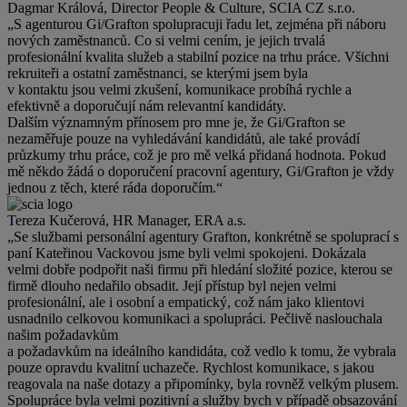
Dagmar Králová, Director People & Culture, SCIA CZ s.r.o.
„S agenturou Gi/Grafton spolupracuji řadu let, zejména při náboru
nových zaměstnanců. Co si velmi cením, je jejich trvalá
profesionální kvalita služeb a stabilní pozice na trhu práce. Všichni
rekruiteři a ostatní zaměstnanci, se kterými jsem byla
v kontaktu jsou velmi zkušení, komunikace probíhá rychle a
efektivně a doporučují nám relevantní kandidáty.
Dalším významným přínosem pro mne je, že Gi/Grafton se
nezaměřuje pouze na vyhledávání kandidátů, ale také provádí
průzkumy trhu práce, což je pro mě velká přidaná hodnota. Pokud
mě někdo žádá o doporučení pracovní agentury, Gi/Grafton je vždy
jednou z těch, které ráda doporučím.“
Tereza Kučerová, HR Manager, ERA a.s.
„Se službami personální agentury Grafton, konkrétně se spoluprací s
paní Kateřinou Vackovou jsme byli velmi spokojeni. Dokázala
velmi dobře podpořit naši firmu při hledání složité pozice, kterou se
firmě dlouho nedařilo obsadit. Její přístup byl nejen velmi
profesionální, ale i osobní a empatický, což nám jako klientovi
usnadnilo celkovou komunikaci a spolupráci. Pečlivě naslouchala
našim požadavkům
a požadavkům na ideálního kandidáta, což vedlo k tomu, že vybrala
pouze opravdu kvalitní uchazeče. Rychlost komunikace, s jakou
reagovala na naše dotazy a připomínky, byla rovněž velkým plusem.
Spolupráce byla velmi pozitivní a služby bych v případě obsazování