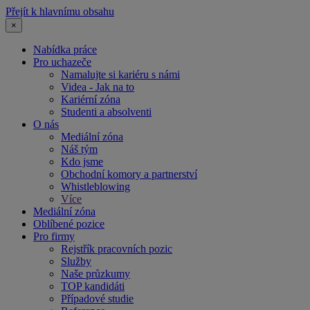
Přejít k hlavnímu obsahu
×
Nabídka práce
Pro uchazeče
Namalujte si kariéru s námi
Videa - Jak na to
Kariérní zóna
Studenti a absolventi
O nás
Mediální zóna
Náš tým
Kdo jsme
Obchodní komory a partnerství
Whistleblowing
Více
Mediální zóna
Oblíbené pozice
Pro firmy
Rejstřík pracovních pozic
Služby
Naše průzkumy
TOP kandidáti
Případové studie