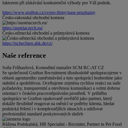
faktorem při získávání konkurenční výhody pro Váš podnik.
https://www.grafton.cz/cs/pro-firmy/nase-pruzkumy
Česko-rakouská obchodní komora
https://austriaczech.eu/
Česko-německá obchodní a průmyslová komora
https://tschechien.ahk.de/cz/
Naše reference
Soňa Frűhaufová, Komoditní manažer SCM RC-AT CZ
Se společností Grafton Recruitment dlouhodobě spolupracujeme v
oblasti agenturního zaměstnávání a tuto spolupráci hodnotíme jako
stabilní a spolehlivou. Oceňujeme zejména rychlou reakci na naše
požadavky, transparentní a otevřenou komunikaci a velmi dobrou
orientaci v českém pracovněprávním prostředí. V průběhu
spolupráce se Grafton opakovaně osvědčil jako partner, který
dokáže flexibilně reagovat na měnící se potřeby klienta, hledat
praktická řešení i v komplexnějších situacích a udržovat
profesionální standard poskytovaných služeb
Růžena Podskalská, HR Specialist - Recruiter, Partner in Pet Food