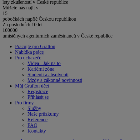
lety zkušeností v České republice
Můžete nás najít v
15
pobočkách napříč Českou republikou
Za posledních 10 let
100000+
umístěných agenturních zaměstnanců v České republice
Pracujte pro Grafton
Nabídka práce
Pro uchazeče
Videa - Jak na to
Kariérní zóna
Studenti a absolventi
Mzdy a zákonné povinnosti
Můj Grafton účet
Registrace
Přihlásit se
Pro firmy
Služby
Naše průzkumy
Reference
FAQ
Kontakty