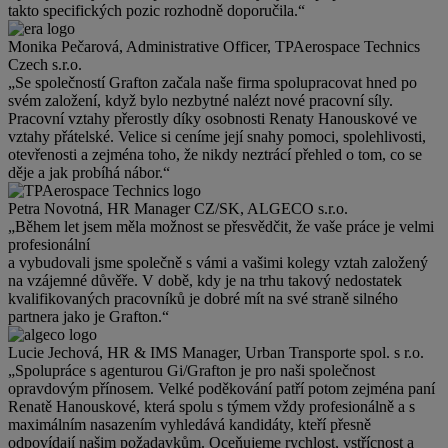
takto specifických pozic rozhodně doporučila.“
Monika Pečarová, Administrative Officer, TPAerospace Technics
Czech s.r.o.
„Se společností Grafton začala naše firma spolupracovat hned po
svém založení, když bylo nezbytné nalézt nové pracovní síly.
Pracovní vztahy přerostly díky osobnosti Renaty Hanouskové ve
vztahy přátelské. Velice si ceníme její snahy pomoci, spolehlivosti,
otevřenosti a zejména toho, že nikdy neztrácí přehled o tom, co se
děje a jak probíhá nábor.“
Petra Novotná, HR Manager CZ/SK, ALGECO s.r.o.
„Během let jsem měla možnost se přesvědčit, že vaše práce je velmi
profesionální
a vybudovali jsme společně s vámi a vašimi kolegy vztah založený
na vzájemné důvěře. V době, kdy je na trhu takový nedostatek
kvalifikovaných pracovníků je dobré mít na své straně silného
partnera jako je Grafton.“
Lucie Jechová, HR & IMS Manager, Urban Transporte spol. s r.o.
„Spolupráce s agenturou Gi/Grafton je pro naši společnost
opravdovým přínosem. Velké poděkování patří potom zejména paní
Renatě Hanouskové, která spolu s týmem vždy profesionálně a s
maximálním nasazením vyhledává kandidáty, kteří přesně
odpovídají našim požadavkům. Oceňujeme rychlost, vstřícnost a