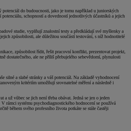
ý potenciál do budoucnosti, jako je tomu například u juniorských
potenciálu, schopností a dovedností jednotlivých účastníků a jejich
padové studie, vyplňují znalostní testy a předkládají své myšlenky a
ich způsobilosti, ale důležitou součástí testování, s níž hodnotitelé
ace, způsobilost řídit, řešit pracovní konflikt, prezentovat projekt,
tně dostatečného, ale ne příliš přebujelého sebevědomí, plynulosti
aše silné a slabé stránky a váš potenciál. Na základě vyhodnocení
stanoveným kritériím umožňují srovnatelné měření a následně i
a už vůbec se jich není třeba obávat. Jedná se jen o jeden
t. V rámci systému psychodiagnostického hodnocení se používá
čitě během svého profesního života potkáte se stále častěji