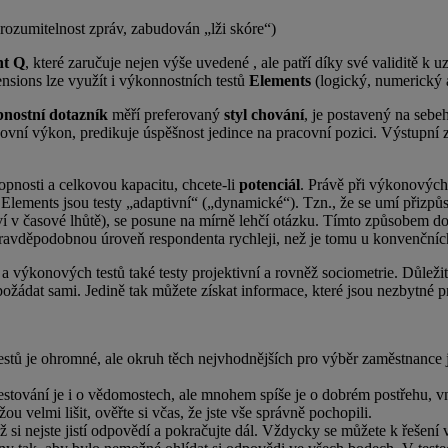
rozumitelnost zpráv, zabudován „lži skóre“)
nt Q
, které zaručuje nejen výše uvedené , ale patří díky své validitě 
nsions lze využít i výkonnostních testů
Elements
(logický, numerický a
nostní dotazník
měří preferovaný
styl chování
, je postavený na sebe
acovní výkon, predikuje úspěšnost jedince na pracovní pozici. Výstupní z
pnosti a celkovou kapacitu, chcete-li
potenciál
. Právě při výkonových 
y Elements jsou testy „adaptivní“ („dynamické“). Tzn., že se umí přiz
í v časové lhůtě), se posune na mírně lehčí otázku. Tímto způsobem d
avděpodobnou úroveň respondenta rychleji, než je tomu u konvenčních t
výkonových testů také testy projektivní a rovněž sociometrie. Důležit
ožádat sami. Jedině tak můžete získat informace, které jsou nezbytné pr
testů je ohromné, ale okruh těch nejvhodnějších pro výběr zaměstnance
testování je i o vědomostech, ale mnohem spíše je o dobrém postřehu, vn
u velmi lišit, ověřte si včas, že jste vše správně pochopili.
ž si nejste jistí odpovědí a pokračujte dál. Vždycky se můžete k řešení v