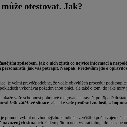
s může otestovat. Jak?
 častějším způsobem, jak o nich zjistit co nejvíce informací a nes
 personalistů, jak vás potrápit. Naopak. Především jde o opravd
zice, je velmi pravděpodobné, že vedle obvyklých procedur podstoupíte
dpokladech vykonávat požadovanou práci, ale také o tom, do jaké míry j
se ukáže vaše schopnost pohotově reagovat a správně, popřípadě dostate
pnosti
řešit zátěžové situace
, ale také vaše
profesní znalosti, schopnos
m je pomoci vybrat nejvhodnějšího kandidáta z většího počtu zájemců. 
ě navozených situacích
. Cílem přitom není vybrat toho, kdo na sebe n