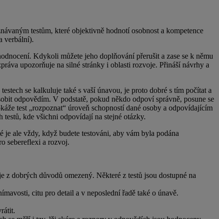
k uznávaným testům, které objektivně hodnotí osobnost a kompetence
 verbální).
hodnocení. Kdykoli můžete jeho doplňování přerušit a zase se k němu
práva upozorňuje na silné stránky i oblasti rozvoje. Přináší návrhy a
testech se kalkuluje také s vaší únavou, je proto dobré s tím počítat a
působit odpovědím. V podstatě, pokud někdo odpoví správně, posune se
okáže test „rozpoznat“ úroveň schopností dané osoby a odpovídajícím
estů, kde všichni odpovídají na stejné otázky.
é je ale vždy, když budete testováni, aby vám byla podána
o sebereflexi a rozvoj.
 je z dobrých důvodů omezený. Některé z testů jsou dostupné na
ímavosti, citu pro detail a v neposlední řadě také o únavě.
rátit.