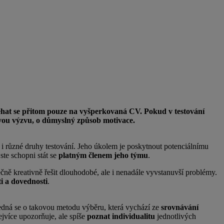
poléhat se přitom pouze na vyšperkovaná CV. Pokud v testování
ovou výzvu, o důmyslný způsob motivace.
 i různé druhy testování. Jeho úkolem je poskytnout potenciálnímu
ste schopni stát se
platným členem jeho týmu
.
čně kreativně řešit dlouhodobé, ale i nenadále vyvstanuvší problémy.
ti a dovednosti
.
Jedná se o takovou metodu výběru, která vychází ze
srovnávání
ejvíce upozorňuje, ale spíše
poznat individualitu
jednotlivých