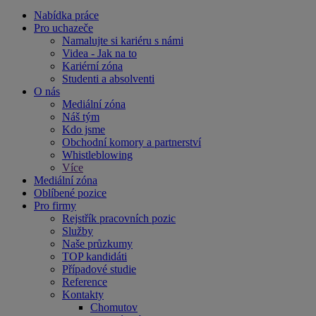
Nabídka práce
Pro uchazeče
Namalujte si kariéru s námi
Videa - Jak na to
Kariérní zóna
Studenti a absolventi
O nás
Mediální zóna
Náš tým
Kdo jsme
Obchodní komory a partnerství
Whistleblowing
Více
Mediální zóna
Oblíbené pozice
Pro firmy
Rejstřík pracovních pozic
Služby
Naše průzkumy
TOP kandidáti
Případové studie
Reference
Kontakty
Chomutov