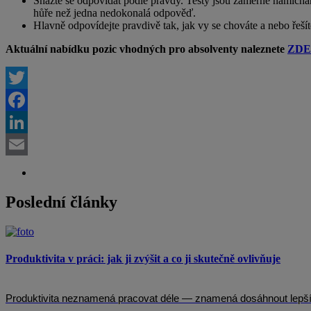
Snažte se odpovídat podle pravdy. Testy jsou záměrně namíchán
hůře než jedna nedokonalá odpověď.
Hlavně odpovídejte pravdivě tak, jak vy se chováte a nebo řeší
Aktuální nabídku pozic vhodných pro absolventy naleznete
ZDE
Twitter
Facebook
LinkedIn
Email
Poslední články
Produktivita v práci: jak ji zvýšit a co ji skutečně ovlivňuje
Produktivita neznamená pracovat déle — znamená dosáhnout lepších 