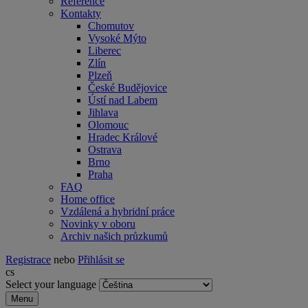
Reference
Kontakty
Chomutov
Vysoké Mýto
Liberec
Zlín
Plzeň
České Budějovice
Ústí nad Labem
Jihlava
Olomouc
Hradec Králové
Ostrava
Brno
Praha
FAQ
Home office
Vzdálená a hybridní práce
Novinky v oboru
Archiv našich průzkumů
Registrace
nebo
Přihlásit se
cs
Select your language
Menu