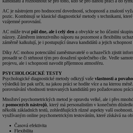
kandidátů a rozhodnout se pro toho, kdo se pro danou práci a do týmu
AC je nástrojem pro hodnocení dovedností, schopností a znalostí vyža
pozic. Kombinují se klasické diagnostické metody s technikami, které
vzájemné porovnání.
AC může trvat
půl dne, ale i celý den
a obvykle se ho účastní skupina
názory. Záměrem intenzivního náporu na pozornost a flexibilitu uchazeč
záměrně kalkulují, je i postupující únava kandidátů a jejich schopnost
Díky AC mohou potenciální zaměstnavatelé o uchazečích zjistit informac
prosadit se či strhnout tým pro dosažení společného cíle. Vedle samot
projevu, ale i schopnosti navodit příjemnou atmosféru.
PSYCHOLOGICKÉ TESTY
Psychologické diagnostické metody odkryjí vaše
vlastnosti a povah
výsledků lze pak určit, na jakou práci se hodíte více a na kterou mé
porovnávání vhodnosti testovaných kandidátů pro požadovanou práci
Množství psychometrických metod je opravdu velké, ale i přes mnohdy
z
pomocných nástrojů
, který má personalistům v konečném důsledk
několik základních testů, zohledňujících různé aspekty vaší osobnosti
využívaným online psychometrickým testováním, které získává na ob
Časová efektivita
Flexibilita