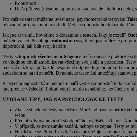
Robustnost
Další přínosy (výstupní zprávy pro zadavatele i hodnoceného, s
Pro vaši orientaci můžeme uvést např. psychometrické testování
Tale
relevantní pro pracovní prostředí. Vedle osobnostního dotazníku Dime
Jak jste si všimli, hovoříme o dotazníku a testech. Jaký je rozdíl?
Osob
můžete vracet. Postihuje
osobnostní rysy
, které jsou důležité pro pr
doporučení, jak řídit svoji kariéru.
Testy schopností všeobecné inteligence
měří současně praktické scho
ve vhodnou chvíli zmobilizovat všechny svoje síly a pozornost. Test
na těžší otázku, a po každé nesprávné odpovědi (nebo pokud neodpov
způsobem se na ni zaměřit. Dynamické testování umožňuje stanovit pr
K psychodiagnostickým metodám patří vedle osobnostních dotazníků a 
interpretace výsledků. Pokud vám ji nikdo nenabídne, neváhejte o ni p
VYBRANÉ TIPY, JAK NA PSYCHOLOGICKÉ TESTY
Zkuste si některé testy nanečisto. Množství psychometrických 
webu.
Před absolvováním testů si odpočiňte, vyčistěte si hlavu. Ano, 
V případě, že nerozumíte zadání, nebojte se zeptat. Testy se můžo
Nezdržujte se. Pokud vás tlačí čas, nezdržujte se u otázky, na ní