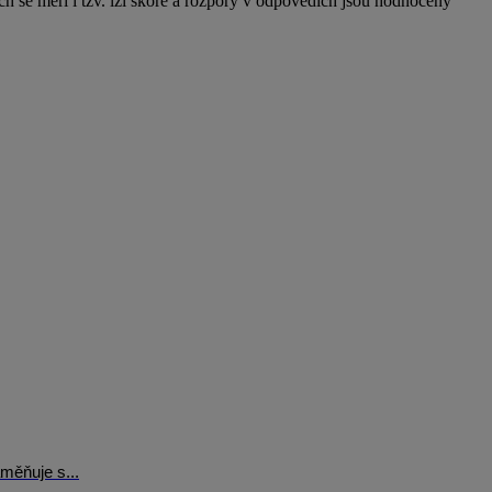
h se měří i tzv. lži skóre a rozpory v odpovědích jsou hodnoceny
měňuje s...