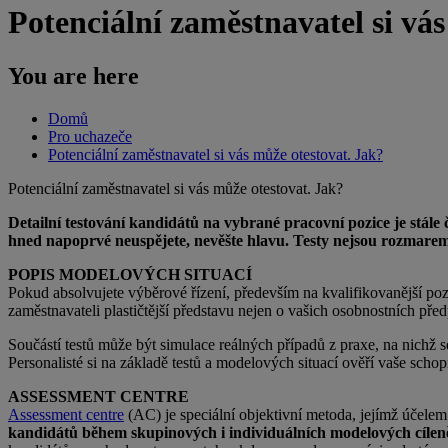
Potenciální zaměstnavatel si vá
You are here
Domů
Pro uchazeče
Potenciální zaměstnavatel si vás může otestovat. Jak?
Potenciální zaměstnavatel si vás může otestovat. Jak?
Detailní testování kandidátů na vybrané pracovní pozice je stále
hned napoprvé neuspějete, nevěšte hlavu. Testy nejsou rozmarem
POPIS MODELOVÝCH SITUACÍ
Pokud absolvujete výběrové řízení, především na kvalifikovanější po
zaměstnavateli plastičtější představu nejen o vašich osobnostních pře
Součástí testů může být simulace reálných případů z praxe, na nichž 
Personalisté si na základě testů a modelových situací ověří vaše scho
ASSESSMENT CENTRE
Assessment centre
(AC) je speciální objektivní metoda, jejímž účele
kandidátů během skupinových i individuálních modelových cílen