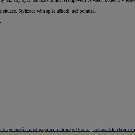
y tak, aby bylo nemožné ohlídat si odpovědi ve všech bodech. V testec
te situace. Stylizace vám spíše uškodí, než pomůže.
.
výsledků s dostupnými prostředky. Přesto ji většina lidí a firem za