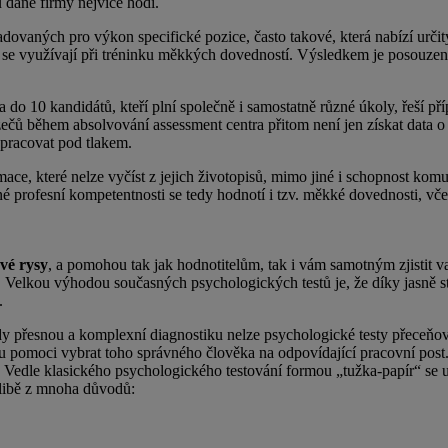
 dané firmy nejvíce hodí.
dovaných pro výkon specifické pozice, často takové, která nabízí určit
 se využívají při tréninku měkkých dovedností. Výsledkem je posouzení 
 do 10 kandidátů, kteří plní společně i samostatně různé úkoly, řeší pří
ů během absolvování assessment centra přitom není jen získat data o jej
 pracovat pod tlakem.
e, které nelze vyčíst z jejich životopisů, mimo jiné i schopnost komunik
né profesní kompetentnosti se tedy hodnotí i tzv. měkké dovednosti, vče
ové rysy
, a pomohou tak jak hodnotitelům, tak i vám samotným zjistit v
ně. Velkou výhodou současných psychologických testů je, že díky jasně 
.
 přesnou a komplexní diagnostiku nelze psychologické testy přeceňovat 
u pomoci vybrat toho správného člověka na odpovídající pracovní pos
. Vedle klasického psychologického testování formou „tužka-papír“ se ur
libě z mnoha důvodů: