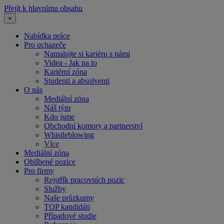
Přejít k hlavnímu obsahu
×
Nabídka práce
Pro uchazeče
Namalujte si kariéru s námi
Videa - Jak na to
Kariérní zóna
Studenti a absolventi
O nás
Mediální zóna
Náš tým
Kdo jsme
Obchodní komory a partnerství
Whistleblowing
Více
Mediální zóna
Oblíbené pozice
Pro firmy
Rejstřík pracovních pozic
Služby
Naše průzkumy
TOP kandidáti
Případové studie