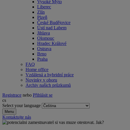
Vysoké Mýto
Liberec
Zlín
Plzeň
České Budějovice
Ústí nad Labem
Jihlava
Olomouc
Hradec Králové
Ostrava
Brno
Praha
FAQ
Home office
Vzdálená a hybridní práce
Novinky v oboru
Archiv našich průzkumů
Registrace
nebo
Přihlásit se
cs
Select your language
Menu
Kontaktujte nás