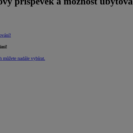
 příspěvek a možnost ubytová
vání!
ní!
h můžete nadále vybírat.