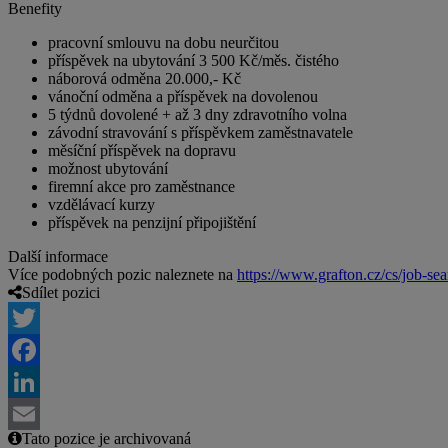
Benefity
pracovní smlouvu na dobu neurčitou
příspěvek na ubytování 3 500 Kč/měs. čistého
náborová odměna 20.000,- Kč
vánoční odměna a příspěvek na dovolenou
5 týdnů dovolené + až 3 dny zdravotního volna
závodní stravování s příspěvkem zaměstnavatele
měsíční příspěvek na dopravu
možnost ubytování
firemní akce pro zaměstnance
vzdělávací kurzy
příspěvek na penzijní připojištění
Další informace
Více podobných pozic naleznete na
https://www.grafton.cz/cs/job-sea
Sdílet pozici
Twitter
Facebook
LinkedIn
Tato pozice je archivovaná
Email