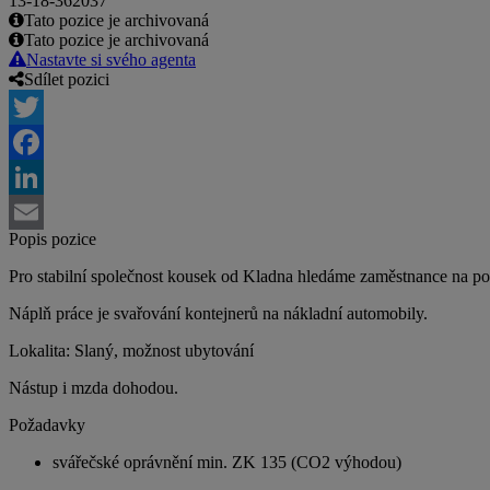
13-18-362037
Tato pozice je archivovaná
Tato pozice je archivovaná
Nastavte si svého agenta
Sdílet pozici
Twitter
Facebook
LinkedIn
Popis pozice
Email
Pro stabilní společnost kousek od Kladna hledáme zaměstnance na po
Náplň práce je svařování kontejnerů na nákladní automobily.
Lokalita: Slaný, možnost ubytování
Nástup i mzda dohodou.
Požadavky
svářečské oprávnění min. ZK 135 (CO2 výhodou)