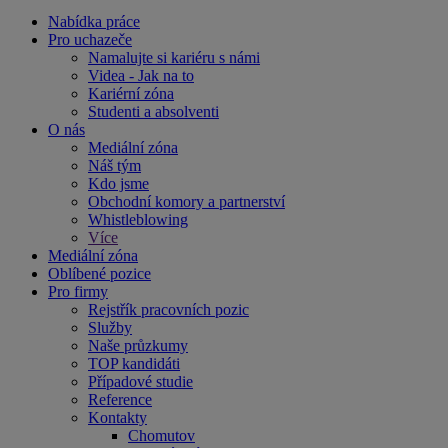
Nabídka práce
Pro uchazeče
Namalujte si kariéru s námi
Videa - Jak na to
Kariérní zóna
Studenti a absolventi
O nás
Mediální zóna
Náš tým
Kdo jsme
Obchodní komory a partnerství
Whistleblowing
Více
Mediální zóna
Oblíbené pozice
Pro firmy
Rejstřík pracovních pozic
Služby
Naše průzkumy
TOP kandidáti
Případové studie
Reference
Kontakty
Chomutov