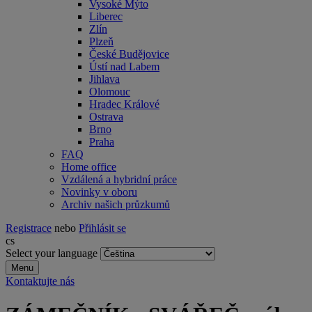
Vysoké Mýto
Liberec
Zlín
Plzeň
České Budějovice
Ústí nad Labem
Jihlava
Olomouc
Hradec Králové
Ostrava
Brno
Praha
FAQ
Home office
Vzdálená a hybridní práce
Novinky v oboru
Archiv našich průzkumů
Registrace
nebo
Přihlásit se
cs
Select your language
Menu
Kontaktujte nás