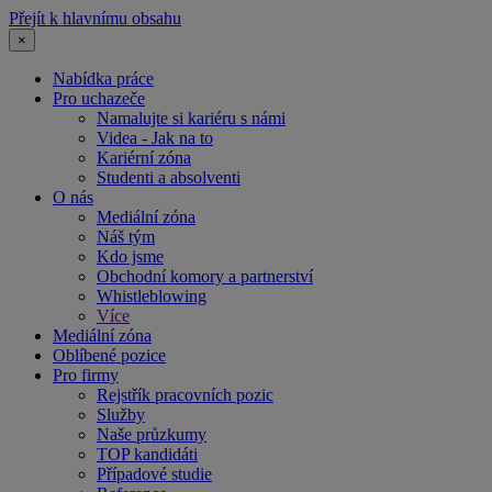
Přejít k hlavnímu obsahu
×
Nabídka práce
Pro uchazeče
Namalujte si kariéru s námi
Videa - Jak na to
Kariérní zóna
Studenti a absolventi
O nás
Mediální zóna
Náš tým
Kdo jsme
Obchodní komory a partnerství
Whistleblowing
Více
Mediální zóna
Oblíbené pozice
Pro firmy
Rejstřík pracovních pozic
Služby
Naše průzkumy
TOP kandidáti
Případové studie