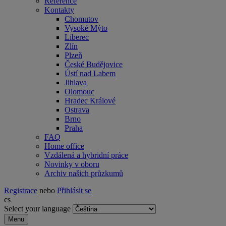
Reference
Kontakty
Chomutov
Vysoké Mýto
Liberec
Zlín
Plzeň
České Budějovice
Ústí nad Labem
Jihlava
Olomouc
Hradec Králové
Ostrava
Brno
Praha
FAQ
Home office
Vzdálená a hybridní práce
Novinky v oboru
Archiv našich průzkumů
Registrace
nebo
Přihlásit se
cs
Select your language
Menu