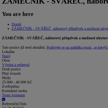
ZÁMEČNÍK - SVÁŘEČ, náborový
You are here
Domů
ZÁMEČNÍK - SVÁŘEČ, náborový příspěvek a možnost ubyto
ZÁMEČNÍK - SVÁŘEČ, náborový příspěvek a možnost ubytová
Tato pozice již není aktuální.
Podívejte se na nabídku pozic, ze kterýc
Lokalita
Slaný
Obor
Výroba a průmysl
Druh pozice
Plný úvazek
Mzda
25 000 - 40 000 Kč
Zveřejněno
Kontaktní osoba
Team Assistant
Referenční číslo