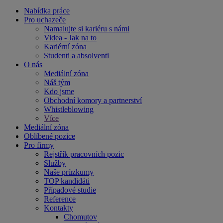
Nabídka práce
Pro uchazeče
Namalujte si kariéru s námi
Videa - Jak na to
Kariérní zóna
Studenti a absolventi
O nás
Mediální zóna
Náš tým
Kdo jsme
Obchodní komory a partnerství
Whistleblowing
Více
Mediální zóna
Oblíbené pozice
Pro firmy
Rejstřík pracovních pozic
Služby
Naše průzkumy
TOP kandidáti
Případové studie
Reference
Kontakty
Chomutov