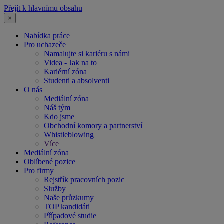
Přejít k hlavnímu obsahu
×
Nabídka práce
Pro uchazeče
Namalujte si kariéru s námi
Videa - Jak na to
Kariérní zóna
Studenti a absolventi
O nás
Mediální zóna
Náš tým
Kdo jsme
Obchodní komory a partnerství
Whistleblowing
Více
Mediální zóna
Oblíbené pozice
Pro firmy
Rejstřík pracovních pozic
Služby
Naše průzkumy
TOP kandidáti
Případové studie