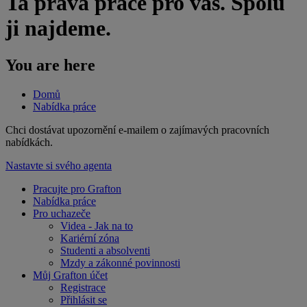
Ta pravá práce pro vás. Spolu
ji najdeme.
You are here
Domů
Nabídka práce
​Chci dostávat upozornění e-mailem o zajímavých pracovních
nabídkách.
Nastavte si svého agenta
Pracujte pro Grafton
Nabídka práce
Pro uchazeče
Videa - Jak na to
Kariérní zóna
Studenti a absolventi
Mzdy a zákonné povinnosti
Můj Grafton účet
Registrace
Přihlásit se