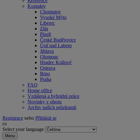
Reference
Kontakty
Chomutov
Vysoké Mýto
Liberec
Zlín
Plzeň
České Budějovice
Ústí nad Labem
Jihlava
Olomouc
Hradec Králové
Ostrava
Brno
Praha
FAQ
Home office
Vzdálená a hybridní práce
Novinky v oboru
Archiv našich průzkumů
Registrace
nebo
Přihlásit se
cs
Select your language
Menu