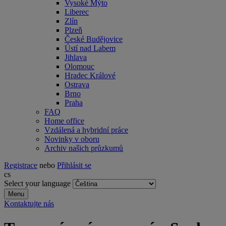
Vysoké Mýto
Liberec
Zlín
Plzeň
České Budějovice
Ústí nad Labem
Jihlava
Olomouc
Hradec Králové
Ostrava
Brno
Praha
FAQ
Home office
Vzdálená a hybridní práce
Novinky v oboru
Archiv našich průzkumů
Registrace
nebo
Přihlásit se
cs
Select your language
Menu
Kontaktujte nás