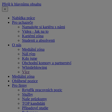
Přejít k hlavnímu obsahu
×
Nabídka práce
Pro uchazeče
Namalujte si kariéru s námi
Videa - Jak na to
Kariérní zóna
Studenti a absolventi
O nás
Mediální zóna
Náš tým
Kdo jsme
Obchodní komory a partnerství
Whistleblowing
Více
Mediální zóna
Oblíbené pozice
Pro firmy
Rejstřík pracovních pozic
Služby
Naše průzkumy
TOP kandidáti
Případové studie