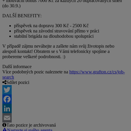
+ motivační bonus 7000 Kč za každých 20 odpracovaných směn
(do 30.9.)
DALŠÍ BENEFITY:
příspěvek na dopravu 300 Kč - 2500 Kč
příspěvek na závodní stravování přímo v práci
stabilní brigáda na dlouhodobou spolupráci
V případě zájmu neváhejte a zašlete nám svůj životopis nebo
alespoň kontakt! Obratem se s Vámi telefonicky spojíme a
probereme veškeré podrobnosti. :)
Další informace
Více podobných pozic naleznete na
https://www.grafton.cz/cs/job-
search
Sdílet pozici
Twitter
Facebook
LinkedIn
Tato pozice je archivovaná
Email
Nastavte si svého agenta