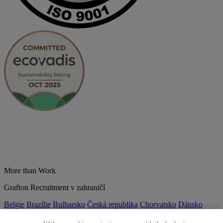
More than Work
Grafton Recruitment v zahraničí
Belgie
Brazílie
Bulharsko
Česká republika
Chorvatsko
Dánsko
Estonsko
Francie
Indie
Itálie
Kolumbie
Litva
Lotyšsko
Maďarsko
Mexiko
Německo
Nizozemsko
Norsko
Polsko
Portugalsko