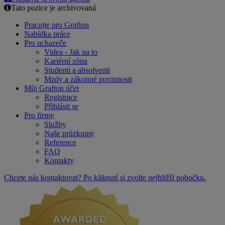
Tato pozice je archivovaná
Pracujte pro Grafton
Nabídka práce
Pro uchazeče
Videa - Jak na to
Kariérní zóna
Studenti a absolventi
Mzdy a zákonné povinnosti
Můj Grafton účet
Registrace
Přihlásit se
Pro firmy
Služby
Naše průzkumy
Reference
FAQ
Kontakty
Chcete nás kontaktovat? Po kliknutí si zvolte nejbližší pobočku.