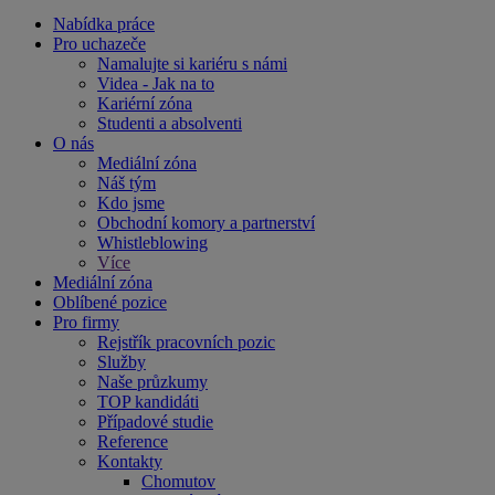
Nabídka práce
Pro uchazeče
Namalujte si kariéru s námi
Videa - Jak na to
Kariérní zóna
Studenti a absolventi
O nás
Mediální zóna
Náš tým
Kdo jsme
Obchodní komory a partnerství
Whistleblowing
Více
Mediální zóna
Oblíbené pozice
Pro firmy
Rejstřík pracovních pozic
Služby
Naše průzkumy
TOP kandidáti
Případové studie
Reference
Kontakty
Chomutov