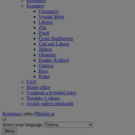
Reference
Kontakty
Chomutov
Vysoké Mýto
Liberec
Zlín
Plzeň
České Budějovice
Ústí nad Labem
Jihlava
Olomouc
Hradec Králové
Ostrava
Brno
Praha
FAQ
Home office
Vzdálená a hybridní práce
Novinky v oboru
Archiv našich průzkumů
Registrace
nebo
Přihlásit se
cs
Select your language
Menu