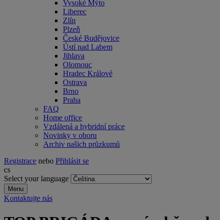
Vysoké Mýto
Liberec
Zlín
Plzeň
České Budějovice
Ústí nad Labem
Jihlava
Olomouc
Hradec Králové
Ostrava
Brno
Praha
FAQ
Home office
Vzdálená a hybridní práce
Novinky v oboru
Archiv našich průzkumů
Registrace
nebo
Přihlásit se
cs
Select your language
Menu
Kontaktujte nás