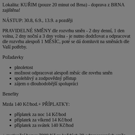
Lokalita: KUŘIM (pouze 20 minut od Brna) - doprava z BRNA
zajištěna!
NÁSTUP: 30.8, 6.9., 13.9. a později
PRAVIDELNÉ SMĚNY dle rozvrhu směn - 2 dny denní, 1 den
volna, 2 dny noční a 3 dny volna - je nutno dodržovat a odpracovat
dle rozvrhu alespoň 1 MĚSÍC, poté se dá domluvit na směnách dle
Vaší potřeby.
Požadavky
plnoletost
možnost odpracovat alespoň měsíc dle rovrhu směn
spolehlivý a zodpovědný přístup
zájem o dlouhodobější spolupráci
Benefity
Mzda 140 Kč/hod.+ PŘÍPLATKY:
příplatek za noc 14 Kč/hod
příplatek za víkend 14 Kč/hod
příplatek za svátek 140 Kč/hod