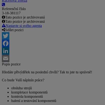
Kučerová Tereza
Referenční číslo
3-18-381117
Tato pozice je archivovaná
Tato pozice je archivovaná
Nastavte si svého agenta
Sdílet pozici
Twitter
Facebook
LinkedIn
Popis pozice
Email
Hledáte přivýdělek na poslední chvíli? Tak to jste tu správně!
Co bude Vaší náplnín práce?
obsluha strojů
kompletace komponentů
kontrola komponentů
balení a testování komponentů