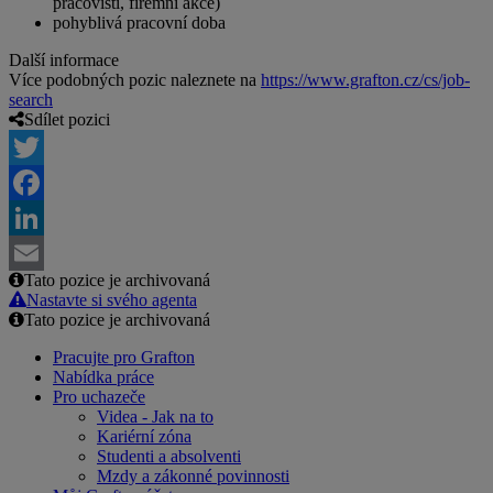
pracovišti, firemní akce)
pohyblivá pracovní doba
Další informace
Více podobných pozic naleznete na
https://www.grafton.cz/cs/job-
search
Sdílet pozici
Twitter
Facebook
LinkedIn
Tato pozice je archivovaná
Email
Nastavte si svého agenta
Tato pozice je archivovaná
Pracujte pro Grafton
Nabídka práce
Pro uchazeče
Videa - Jak na to
Kariérní zóna
Studenti a absolventi
Mzdy a zákonné povinnosti