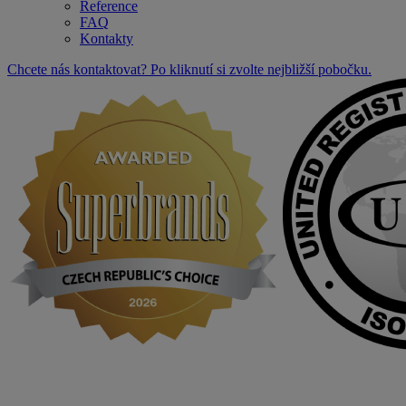
Reference
FAQ
Kontakty
Chcete nás kontaktovat? Po kliknutí si zvolte nejbližší pobočku.