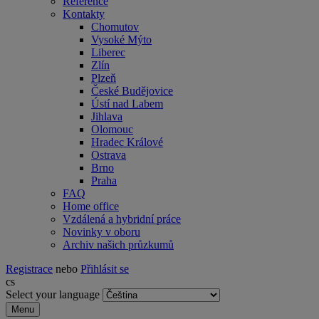
Reference
Kontakty
Chomutov
Vysoké Mýto
Liberec
Zlín
Plzeň
České Budějovice
Ústí nad Labem
Jihlava
Olomouc
Hradec Králové
Ostrava
Brno
Praha
FAQ
Home office
Vzdálená a hybridní práce
Novinky v oboru
Archiv našich průzkumů
Registrace
nebo
Přihlásit se
cs
Select your language
Menu