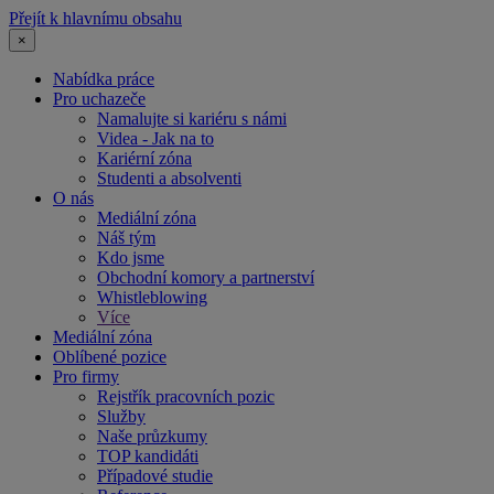
Přejít k hlavnímu obsahu
×
Nabídka práce
Pro uchazeče
Namalujte si kariéru s námi
Videa - Jak na to
Kariérní zóna
Studenti a absolventi
O nás
Mediální zóna
Náš tým
Kdo jsme
Obchodní komory a partnerství
Whistleblowing
Více
Mediální zóna
Oblíbené pozice
Pro firmy
Rejstřík pracovních pozic
Služby
Naše průzkumy
TOP kandidáti
Případové studie