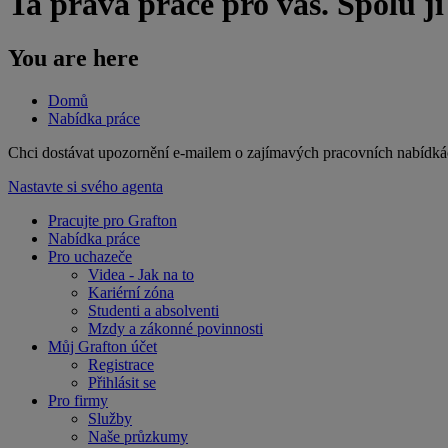
Ta pravá práce pro vás. Spolu j
You are here
Domů
Nabídka práce
​Chci dostávat upozornění e-mailem o zajímavých pracovních nabídká
Nastavte si svého agenta
Pracujte pro Grafton
Nabídka práce
Pro uchazeče
Videa - Jak na to
Kariérní zóna
Studenti a absolventi
Mzdy a zákonné povinnosti
Můj Grafton účet
Registrace
Přihlásit se
Pro firmy
Služby
Naše průzkumy