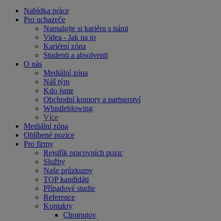
Nabídka práce
Pro uchazeče
Namalujte si kariéru s námi
Videa - Jak na to
Kariérní zóna
Studenti a absolventi
O nás
Mediální zóna
Náš tým
Kdo jsme
Obchodní komory a partnerství
Whistleblowing
Více
Mediální zóna
Oblíbené pozice
Pro firmy
Rejstřík pracovních pozic
Služby
Naše průzkumy
TOP kandidáti
Případové studie
Reference
Kontakty
Chomutov