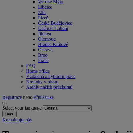
Vysoké Mýto
Liberec
Zlín
Plzeň
České Budějovice
Ústí nad Labem
Jihlava
Olomouc
Hradec Králové
Ostrava
Brno
Praha
FAQ
Home office
Vzdálená a hybridní práce
Novinky v oboru
Archiv našich průzkumů
Registrace
nebo
Přihlásit se
cs
Select your language
Menu
Kontaktujte nás