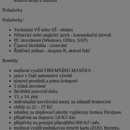
kontrol strojů a zařízení
Požadavky
Požadavky:
Technická VŠ nebo SŠ - elektro
Německý nebo anglický jazyk - komunikační úroveň
PC dovednosti (Windows, Office, SAP)
Časová flexibilita - cestování
Řidičský průkaz - skupina B, aktivní řidič
Benefity
možnost využití FIREMNÍHO MASÉRA
práce v čisté automotive výrobě
týmové prostředí a prima kolegové
5 týdnů dovolené
flexibilní pracovní doba
13. a 14. plat
individuální navyšování mezd, na základě hodnocení
obědy za 22 – 27 Kč
odměny za zlepšovací návrhy vypláceny formou Flexipass
příspěvek na dopravu 3,8 Kč/ km
příspěvky na penzijní připojištění 800 Kč/ měs.
možnost využít podnikovou benefit kartu (ZOO, fitcentra,