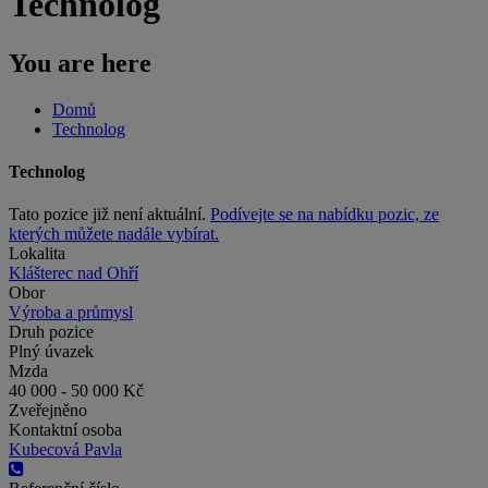
Technolog
You are here
Domů
Technolog
Technolog
Tato pozice již není aktuální.
Podívejte se na nabídku pozic, ze
kterých můžete nadále vybírat.
Lokalita
Klášterec nad Ohří
Obor
Výroba a průmysl
Druh pozice
Plný úvazek
Mzda
40 000 - 50 000 Kč
Zveřejněno
Kontaktní osoba
Kubecová Pavla