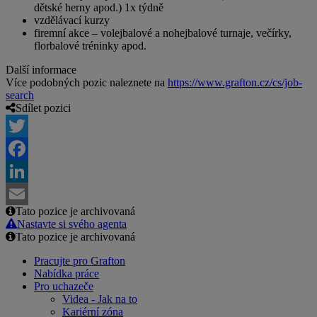
dětské herny apod.) 1x týdně
vzdělávací kurzy
firemní akce – volejbalové a nohejbalové turnaje, večírky,
florbalové tréninky apod.
Další informace
Více podobných pozic naleznete na
https://www.grafton.cz/cs/job-
search
Sdílet pozici
Twitter
Facebook
LinkedIn
Tato pozice je archivovaná
Email
Nastavte si svého agenta
Tato pozice je archivovaná
Pracujte pro Grafton
Nabídka práce
Pro uchazeče
Videa - Jak na to
Kariérní zóna