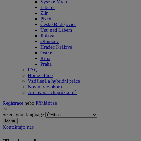
Vysoké Mýto
Liberec
Zlín
Plzeň
České Budějovice
Ústí nad Labem
Jihlava
Olomouc
Hradec Králové
Ostrava
Brno
Praha
FAQ
Home office
Vzdálená a hybridní práce
Novinky v oboru
Archiv našich průzkumů
Registrace
nebo
Přihlásit se
cs
Select your language
Menu
Kontaktujte nás