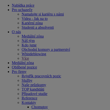
Nabídka práce
Pro uchazeče
Namalujte si kariéru s námi
Videa - Jak na to
Kariérní zóna
Studenti a absolventi
O nás
Mediální zóna
Náš tým
Kdo jsme
Obchodní komory a partnerství
Whistleblowing
Více
Mediální zóna
Oblíbené pozice
Pro firmy
Rejstřík pracovních pozic
Služby
Naše průzkumy
TOP kandidáti
Případové studie
Reference
Kontakty
Chomutov