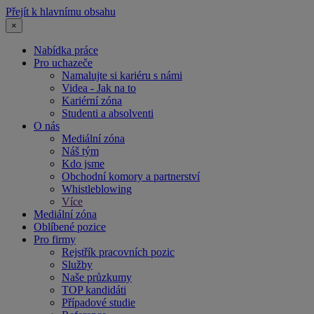
Přejít k hlavnímu obsahu
×
Nabídka práce
Pro uchazeče
Namalujte si kariéru s námi
Videa - Jak na to
Kariérní zóna
Studenti a absolventi
O nás
Mediální zóna
Náš tým
Kdo jsme
Obchodní komory a partnerství
Whistleblowing
Více
Mediální zóna
Oblíbené pozice
Pro firmy
Rejstřík pracovních pozic
Služby
Naše průzkumy
TOP kandidáti
Případové studie