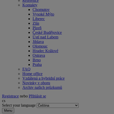
Reference
Kontakty
Chomutov
Vysoké Mýto
Liberec
Zlín
Plzeň
České Budějovice
Ústí nad Labem
Jihlava
Olomouc
Hradec Králové
Ostrava
Brno
Praha
FAQ
Home office
Vzdálená a hybridní práce
Novinky v oboru
Archiv našich průzkumů
Registrace
nebo
Přihlásit se
cs
Select your language
Menu