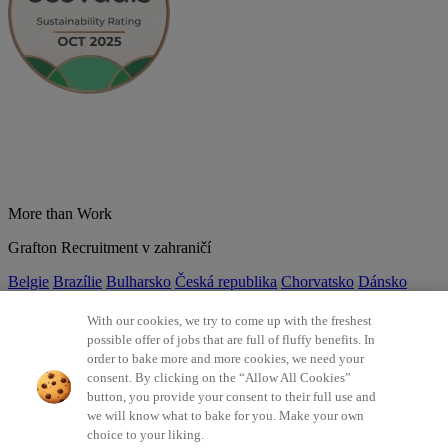
More than Work
Grafton Recruitment v zahraničí
Belgie
Brazílie
Bulharsko
Česká republika
Chorvatsko
Dánsko
Estonsko
Francie
Indie
Itálie
Kolumbie
Litva
Lotyšsko
Maďarsko
Mexiko
Německo
Nizozemsko
Norsko
Polsko
Portugalsko
With our cookies, we try to come up with the freshest
Rumunsko
Slovensko
Španělsko
Srbsko
Švýcarsko
Turecko
Velká
possible offer of jobs that are full of fluffy benefits. In
Británie
order to bake more and more cookies, we need your
consent. By clicking on the “Allow All Cookies”
©2026 Všechna práva vyhrazena Grafton Recruitment
button, you provide your consent to their full use and
we will know what to bake for you. Make your own
Ochrana osobních údajů
Zásady používání cookies
Všeobecné
choice to your liking.
podmínky
Digitální přístupnost
Інформація про обробку