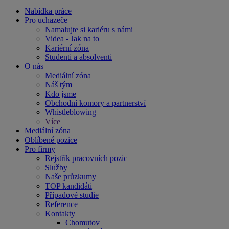
Nabídka práce
Pro uchazeče
Namalujte si kariéru s námi
Videa - Jak na to
Kariérní zóna
Studenti a absolventi
O nás
Mediální zóna
Náš tým
Kdo jsme
Obchodní komory a partnerství
Whistleblowing
Více
Mediální zóna
Oblíbené pozice
Pro firmy
Rejstřík pracovních pozic
Služby
Naše průzkumy
TOP kandidáti
Případové studie
Reference
Kontakty
Chomutov