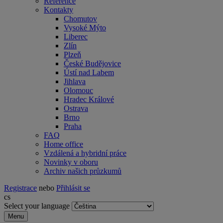
Reference
Kontakty
Chomutov
Vysoké Mýto
Liberec
Zlín
Plzeň
České Budějovice
Ústí nad Labem
Jihlava
Olomouc
Hradec Králové
Ostrava
Brno
Praha
FAQ
Home office
Vzdálená a hybridní práce
Novinky v oboru
Archiv našich průzkumů
Registrace
nebo
Přihlásit se
cs
Select your language
Menu