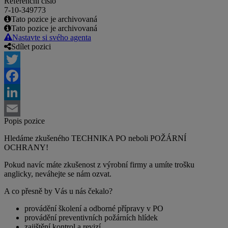
Referenční číslo
7-10-349773
Tato pozice je archivovaná
Tato pozice je archivovaná
Nastavte si svého agenta
Sdílet pozici
Twitter
Facebook
LinkedIn
Popis pozice
Email
Hledáme zkušeného TECHNIKA PO neboli POŽÁRNÍ
OCHRANY!
Pokud navíc máte zkušenost z výrobní firmy a umíte trošku
anglicky, neváhejte se nám ozvat.
A co přesně by Vás u nás čekalo?
provádění školení a odborné přípravy v PO
provádění preventivních požárních hlídek
zajištění kontrol a revizí