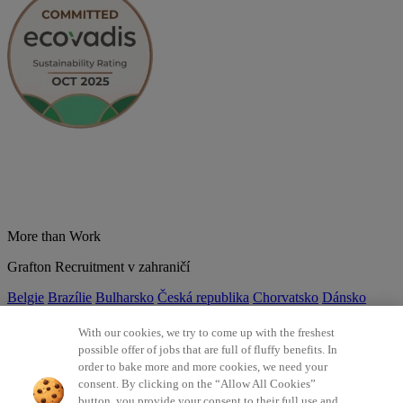
More than Work
Grafton Recruitment v zahraničí
Belgie
Brazílie
Bulharsko
Česká republika
Chorvatsko
Dánsko
Estonsko
Francie
Indie
Itálie
Kolumbie
Litva
Lotyšsko
Maďarsko
Mexiko
Německo
Nizozemsko
Norsko
Polsko
Portugalsko
With our cookies, we try to come up with the freshest
Rumunsko
Slovensko
Španělsko
Srbsko
Švýcarsko
Turecko
Velká
possible offer of jobs that are full of fluffy benefits. In
Británie
order to bake more and more cookies, we need your
consent. By clicking on the “Allow All Cookies”
©2026 Všechna práva vyhrazena Grafton Recruitment
button, you provide your consent to their full use and