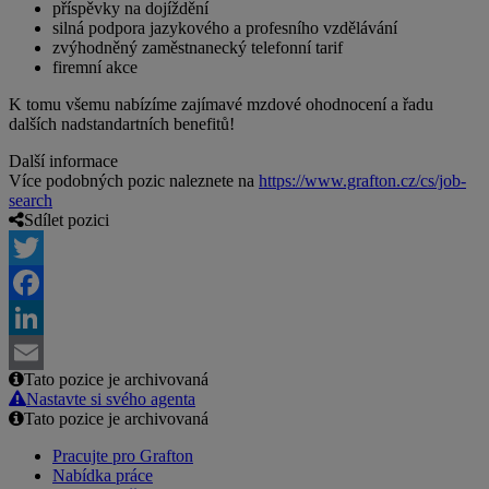
příspěvky na dojíždění
silná podpora jazykového a profesního vzdělávání
zvýhodněný zaměstnanecký telefonní tarif
firemní akce
K tomu všemu nabízíme zajímavé mzdové ohodnocení a řadu
dalších nadstandartních benefitů!
Další informace
Více podobných pozic naleznete na
https://www.grafton.cz/cs/job-
search
Sdílet pozici
Twitter
Facebook
LinkedIn
Tato pozice je archivovaná
Email
Nastavte si svého agenta
Tato pozice je archivovaná
Pracujte pro Grafton
Nabídka práce