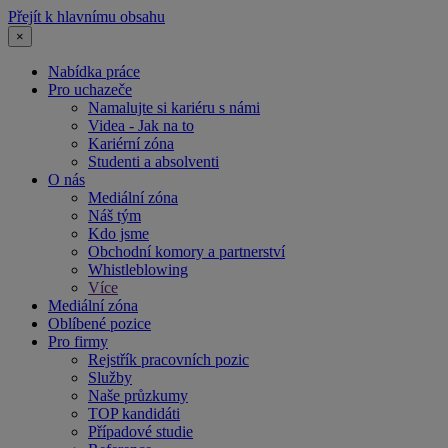
Přejít k hlavnímu obsahu
×
Nabídka práce
Pro uchazeče
Namalujte si kariéru s námi
Videa - Jak na to
Kariérní zóna
Studenti a absolventi
O nás
Mediální zóna
Náš tým
Kdo jsme
Obchodní komory a partnerství
Whistleblowing
Více
Mediální zóna
Oblíbené pozice
Pro firmy
Rejstřík pracovních pozic
Služby
Naše průzkumy
TOP kandidáti
Případové studie