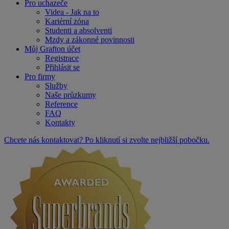
Pro uchazeče
Videa - Jak na to
Kariérní zóna
Studenti a absolventi
Mzdy a zákonné povinnosti
Můj Grafton účet
Registrace
Přihlásit se
Pro firmy
Služby
Naše průzkumy
Reference
FAQ
Kontakty
Chcete nás kontaktovat? Po kliknutí si zvolte nejbližší pobočku.