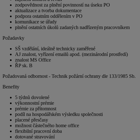
zodpovědnost za plnění povinností na úseku PO
aktualizace a tvorba dokumentace
podpora ostatním oddělením v PO
komunikace se úřady
plnění ostatních úkolů zadaných nadřízeným pracovníkem
Požadavky
SŠ vzdělání, ideálně technicky zaměřené
AJ znalost, vyřízení emailů apod. (mezinárodní prostředí)
znalost MS Office
ŘP sk. B
Požadovaná odbornost - Technik požární ochrany dle 133/1985 Sb.
Benefity
5 týdnů dovolené
výkonnostní prémie
prémie za přítomnost
podíl na hospodářském výsledku společnosti
placené přesčasy
možnost částečného home office
flexibilní pracovní doba
dotované stravování