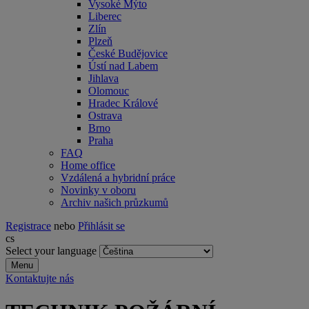
Vysoké Mýto
Liberec
Zlín
Plzeň
České Budějovice
Ústí nad Labem
Jihlava
Olomouc
Hradec Králové
Ostrava
Brno
Praha
FAQ
Home office
Vzdálená a hybridní práce
Novinky v oboru
Archiv našich průzkumů
Registrace
nebo
Přihlásit se
cs
Select your language
Menu
Kontaktujte nás