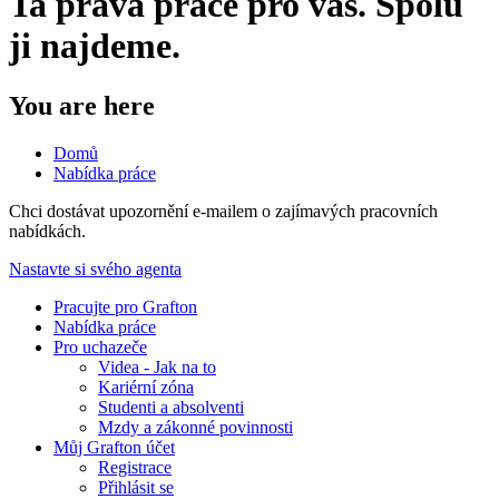
Ta pravá práce pro vás. Spolu
ji najdeme.
You are here
Domů
Nabídka práce
​Chci dostávat upozornění e-mailem o zajímavých pracovních
nabídkách.
Nastavte si svého agenta
Pracujte pro Grafton
Nabídka práce
Pro uchazeče
Videa - Jak na to
Kariérní zóna
Studenti a absolventi
Mzdy a zákonné povinnosti
Můj Grafton účet
Registrace
Přihlásit se