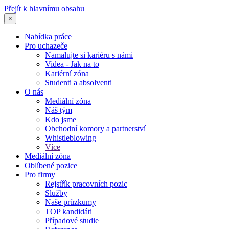
Přejít k hlavnímu obsahu
×
Nabídka práce
Pro uchazeče
Namalujte si kariéru s námi
Videa - Jak na to
Kariérní zóna
Studenti a absolventi
O nás
Mediální zóna
Náš tým
Kdo jsme
Obchodní komory a partnerství
Whistleblowing
Více
Mediální zóna
Oblíbené pozice
Pro firmy
Rejstřík pracovních pozic
Služby
Naše průzkumy
TOP kandidáti
Případové studie