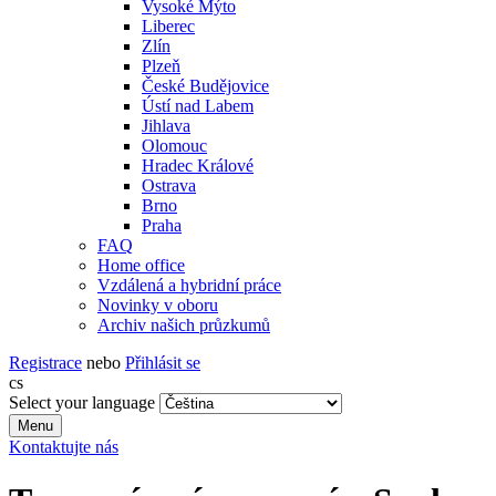
Vysoké Mýto
Liberec
Zlín
Plzeň
České Budějovice
Ústí nad Labem
Jihlava
Olomouc
Hradec Králové
Ostrava
Brno
Praha
FAQ
Home office
Vzdálená a hybridní práce
Novinky v oboru
Archiv našich průzkumů
Registrace
nebo
Přihlásit se
cs
Select your language
Menu
Kontaktujte nás