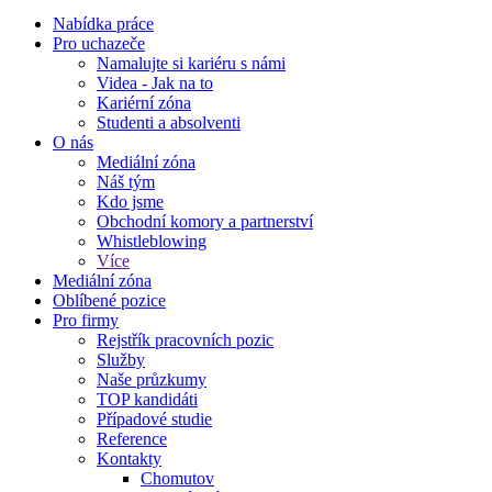
Nabídka práce
Pro uchazeče
Namalujte si kariéru s námi
Videa - Jak na to
Kariérní zóna
Studenti a absolventi
O nás
Mediální zóna
Náš tým
Kdo jsme
Obchodní komory a partnerství
Whistleblowing
Více
Mediální zóna
Oblíbené pozice
Pro firmy
Rejstřík pracovních pozic
Služby
Naše průzkumy
TOP kandidáti
Případové studie
Reference
Kontakty
Chomutov