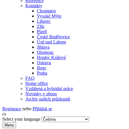
Reference
Kontakty
Chomutov
Vysoké Mýto
Liberec
Zlín
Plzeň
České Budějovice
Ústí nad Labem
Jihlava
Olomouc
Hradec Králové
Ostrava
Brno
Praha
FAQ
Home office
Vzdálená a hybridní práce
Novinky v oboru
Archiv našich průzkumů
Registrace
nebo
Přihlásit se
cs
Select your language
Menu