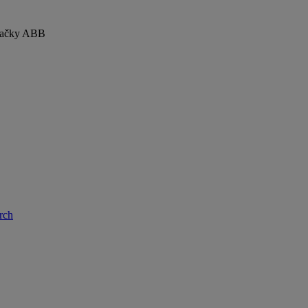
značky ABB
rch