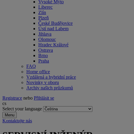
Vysoké Mýto
Liberec
Zlín
Plzeň
České Budějovice
Ústí nad Labem
Jihlava
Olomouc
Hradec Králové
Ostrava
Brno
Praha
FAQ
Home office
Vzdálená a hybridní práce
Novinky v oboru
Archiv našich průzkumů
Registrace
nebo
Přihlásit se
cs
Select your language
Menu
Kontaktujte nás