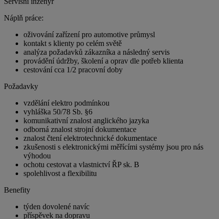
Servisní inženýr
Náplň práce:
oživování zařízení pro automotive průmysl
kontakt s klienty po celém světě
analýza požadavků zákazníka a následný servis
provádění údržby, školení a oprav dle potřeb klienta
cestování cca 1/2 pracovní doby
Požadavky
vzdělání elektro podmínkou
vyhláška 50/78 Sb. §6
komunikativní znalost anglického jazyka
odborná znalost strojní dokumentace
znalost čtení elektrotechnické dokumentace
zkušenosti s elektronickými měřícími systémy jsou pro nás
výhodou
ochotu cestovat a vlastnictví ŘP sk. B
spolehlivost a flexibilitu
Benefity
týden dovolené navíc
příspěvek na dopravu