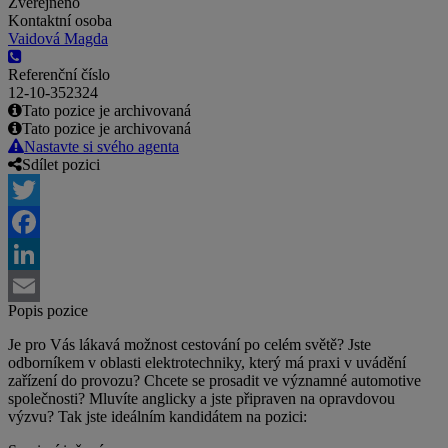
Zveřejněno
Kontaktní osoba
Vaidová Magda
Referenční číslo
12-10-352324
Tato pozice je archivovaná
Tato pozice je archivovaná
Nastavte si svého agenta
Sdílet pozici
Twitter
Facebook
LinkedIn
Popis pozice
Email
Je pro Vás lákavá možnost cestování po celém světě? Jste
odborníkem v oblasti elektrotechniky, který má praxi v uvádění
zařízení do provozu? Chcete se prosadit ve významné automotive
společnosti? Mluvíte anglicky a jste připraven na opravdovou
výzvu? Tak jste ideálním kandidátem na pozici: