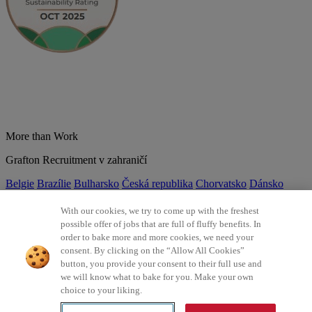
More than Work
Grafton Recruitment v zahraničí
Belgie
Brazílie
Bulharsko
Česká republika
Chorvatsko
Dánsko
Estonsko
Francie
Indie
Itálie
Kolumbie
Litva
Lotyšsko
Maďarsko
Mexiko
Německo
Nizozemsko
Norsko
Polsko
Portugalsko
With our cookies, we try to come up with the freshest
Rumunsko
Slovensko
Španělsko
Srbsko
Švýcarsko
Turecko
Velká
possible offer of jobs that are full of fluffy benefits. In
Británie
order to bake more and more cookies, we need your
consent. By clicking on the “Allow All Cookies”
©2026 Všechna práva vyhrazena Grafton Recruitment
button, you provide your consent to their full use and
we will know what to bake for you. Make your own
Ochrana osobních údajů
Zásady používání cookies
Všeobecné
choice to your liking.
podmínky
Digitální přístupnost
Інформація про обробку
персональних даних