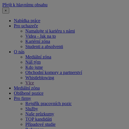
Přejít k hlavnímu obsahu
×
Nabídka práce
Pro uchazeče
Namalujte si kariéru s námi
Videa - Jak na to
Kariérní zóna
Studenti a absolventi
O nás
Mediální zóna
Náš tým
Kdo jsme
Obchodní komory a partnerství
Whistleblowing
Více
Mediální zóna
Oblíbené pozice
Pro firmy
Rejstřík pracovních pozic
Služby
Naše průzkumy
TOP kandidáti
Případové studie