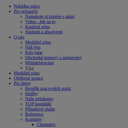
Nabídka práce
Pro uchazeče
Namalujte si kariéru s námi
Videa - Jak na to
Kariérní zóna
Studenti a absolventi
O nás
Mediální zóna
Náš tým
Kdo jsme
Obchodní komory a partnerství
Whistleblowing
Více
Mediální zóna
Oblíbené pozice
Pro firmy
Rejstřík pracovních pozic
Služby
Naše průzkumy
TOP kandidáti
Případové studie
Reference
Kontakty
Chomutov