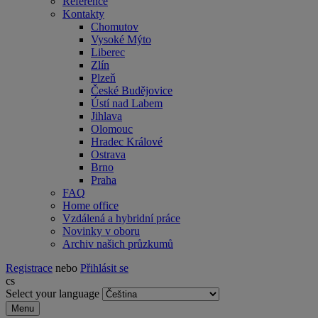
Reference
Kontakty
Chomutov
Vysoké Mýto
Liberec
Zlín
Plzeň
České Budějovice
Ústí nad Labem
Jihlava
Olomouc
Hradec Králové
Ostrava
Brno
Praha
FAQ
Home office
Vzdálená a hybridní práce
Novinky v oboru
Archiv našich průzkumů
Registrace
nebo
Přihlásit se
cs
Select your language
Menu