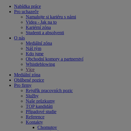
Nabídka práce
Pro uchazeče
Namalujte si kariéru s námi
Videa - Jak na to
Kariérní zóna
Studenti a absolventi
O nás
Mediální zóna
Náš tým
Kdo jsme
Obchodní komory a partnerství
Whistleblowing
Více
Mediální zóna
Oblíbené pozice
Pro firmy
Rejstřík pracovních pozic
Služby
Naše průzkumy
TOP kandidáti
Případové studie
Reference
Kontakty
Chomutov