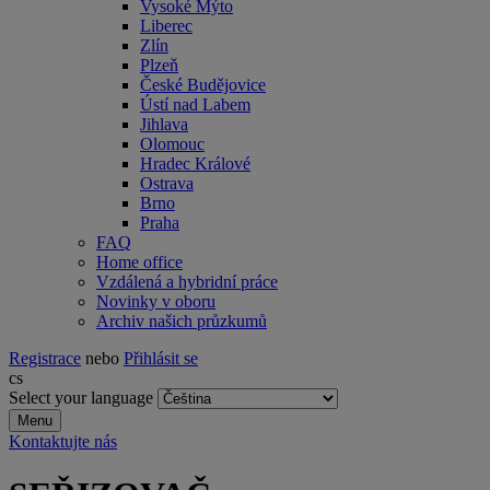
Vysoké Mýto
Liberec
Zlín
Plzeň
České Budějovice
Ústí nad Labem
Jihlava
Olomouc
Hradec Králové
Ostrava
Brno
Praha
FAQ
Home office
Vzdálená a hybridní práce
Novinky v oboru
Archiv našich průzkumů
Registrace
nebo
Přihlásit se
cs
Select your language
Menu
Kontaktujte nás