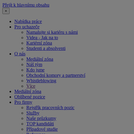
Přejít k hlavnímu obsahu
×
Nabídka práce
Pro uchazeče
Namalujte si kariéru s námi
Videa - Jak na to
Kariérní zóna
Studenti a absolventi
O nás
Mediální zóna
Náš tým
Kdo jsme
Obchodní komory a partnerství
Whistleblowing
Více
Mediální zóna
Oblíbené pozice
Pro firmy
Rejstřík pracovních pozic
Služby
Naše průzkumy
TOP kandidáti
Případové studie