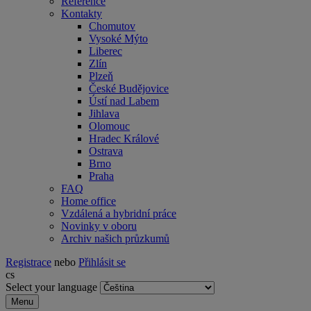
Reference
Kontakty
Chomutov
Vysoké Mýto
Liberec
Zlín
Plzeň
České Budějovice
Ústí nad Labem
Jihlava
Olomouc
Hradec Králové
Ostrava
Brno
Praha
FAQ
Home office
Vzdálená a hybridní práce
Novinky v oboru
Archiv našich průzkumů
Registrace
nebo
Přihlásit se
cs
Select your language
Menu