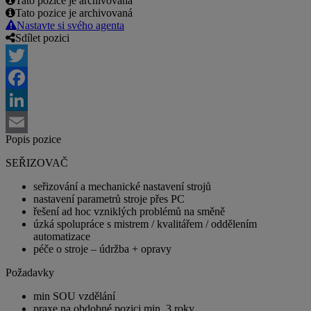
Tato pozice je archivovaná
Tato pozice je archivovaná
Nastavte si svého agenta
Sdílet pozici
Twitter
Facebook
LinkedIn
Popis pozice
Email
SEŘIZOVAČ
seřizování a mechanické nastavení strojů
nastavení parametrů stroje přes PC
řešení ad hoc vzniklých problémů na směně
úzká spolupráce s mistrem / kvalitářem / oddělením
automatizace
péče o stroje – údržba + opravy
Požadavky
min SOU vzdělání
praxe na obdobné pozici min. 3 roky