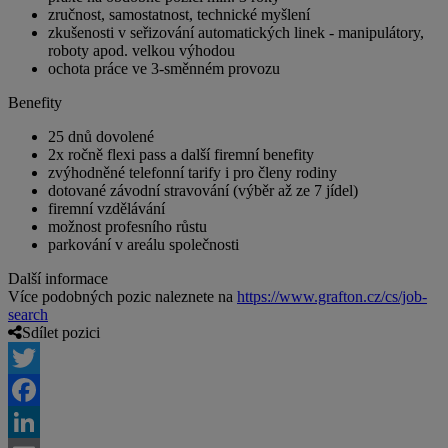
zručnost, samostatnost, technické myšlení
zkušenosti v seřizování automatických linek - manipulátory,
roboty apod. velkou výhodou
ochota práce ve 3-směnném provozu
Benefity
25 dnů dovolené
2x ročně flexi pass a další firemní benefity
zvýhodněné telefonní tarify i pro členy rodiny
dotované závodní stravování (výběr až ze 7 jídel)
firemní vzdělávání
možnost profesního růstu
parkování v areálu společnosti
Další informace
Více podobných pozic naleznete na
https://www.grafton.cz/cs/job-
search
Sdílet pozici
Twitter
Facebook