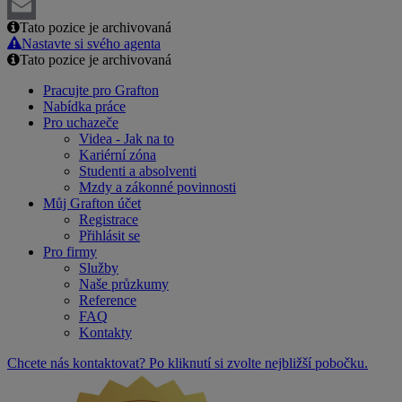
LinkedIn
Tato pozice je archivovaná
Email
Nastavte si svého agenta
Tato pozice je archivovaná
Pracujte pro Grafton
Nabídka práce
Pro uchazeče
Videa - Jak na to
Kariérní zóna
Studenti a absolventi
Mzdy a zákonné povinnosti
Můj Grafton účet
Registrace
Přihlásit se
Pro firmy
Služby
Naše průzkumy
Reference
FAQ
Kontakty
Chcete nás kontaktovat? Po kliknutí si zvolte nejbližší pobočku.