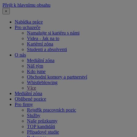
Přejít k hlavnímu obsahu
×
Nabídka práce
Pro uchazeče
Namalujte si kariéru s námi
Videa - Jak na to
Kariérní zóna
Studenti a absolventi
O nás
Mediální zóna
Náš tým
Kdo jsme
Obchodní komory a partnerství
Whistleblowing
Více
Mediální zóna
Oblíbené pozice
Pro firmy
Rejstřík pracovních pozic
Služby
Naše průzkumy
TOP kandidáti
Případové studie