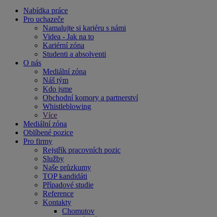
Nabídka práce
Pro uchazeče
Namalujte si kariéru s námi
Videa - Jak na to
Kariérní zóna
Studenti a absolventi
O nás
Mediální zóna
Náš tým
Kdo jsme
Obchodní komory a partnerství
Whistleblowing
Více
Mediální zóna
Oblíbené pozice
Pro firmy
Rejstřík pracovních pozic
Služby
Naše průzkumy
TOP kandidáti
Případové studie
Reference
Kontakty
Chomutov