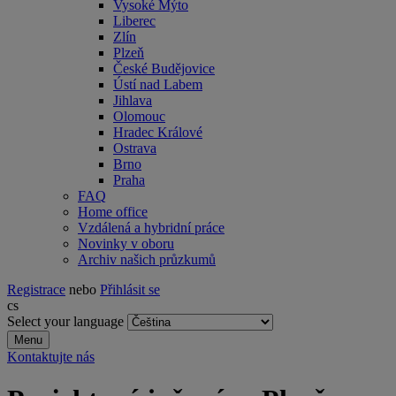
Vysoké Mýto
Liberec
Zlín
Plzeň
České Budějovice
Ústí nad Labem
Jihlava
Olomouc
Hradec Králové
Ostrava
Brno
Praha
FAQ
Home office
Vzdálená a hybridní práce
Novinky v oboru
Archiv našich průzkumů
Registrace
nebo
Přihlásit se
cs
Select your language
Menu
Kontaktujte nás