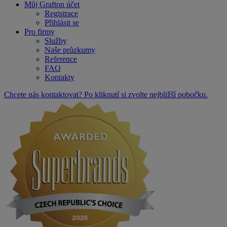
Můj Grafton účet
Registrace
Přihlásit se
Pro firmy
Služby
Naše průzkumy
Reference
FAQ
Kontakty
Chcete nás kontaktovat? Po kliknutí si zvolte nejbližší pobočku.