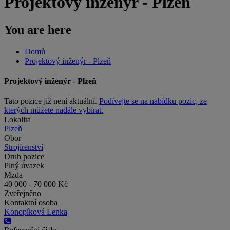
Projektový inženýr - Plzeň
You are here
Domů
Projektový inženýr - Plzeň
Projektový inženýr - Plzeň
Tato pozice již není aktuální.
Podívejte se na nabídku pozic, ze
kterých můžete nadále vybírat.
Lokalita
Plzeň
Obor
Strojírenství
Druh pozice
Plný úvazek
Mzda
40 000 - 70 000 Kč
Zveřejněno
Kontaktní osoba
Konopíková Lenka