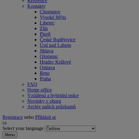
Reference
Kontakty
Chomutov
Vysoké Mýto
Liberec
Zlín
Plzeň
České Budějovice
Ústí nad Labem
Jihlava
Olomouc
Hradec Králové
Ostrava
Brno
Praha
FAQ
Home office
Vzdálená a hybridní práce
Novinky v oboru
Archiv našich průzkumů
Registrace
nebo
Přihlásit se
cs
Select your language
Menu