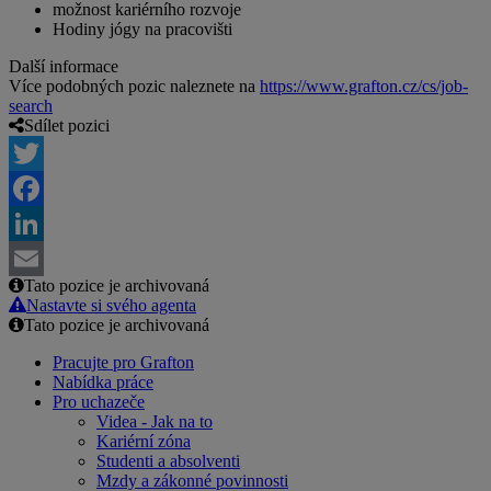
možnost kariérního rozvoje
Hodiny jógy na pracovišti
Další informace
Více podobných pozic naleznete na
https://www.grafton.cz/cs/job-
search
Sdílet pozici
Twitter
Facebook
LinkedIn
Tato pozice je archivovaná
Email
Nastavte si svého agenta
Tato pozice je archivovaná
Pracujte pro Grafton
Nabídka práce
Pro uchazeče
Videa - Jak na to
Kariérní zóna
Studenti a absolventi
Mzdy a zákonné povinnosti