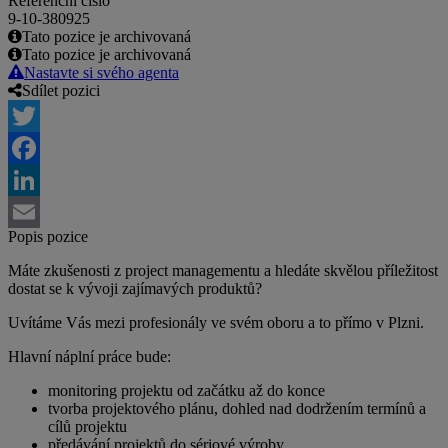
Referenční číslo
9-10-380925
Tato pozice je archivovaná
Tato pozice je archivovaná
Nastavte si svého agenta
Sdílet pozici
Twitter
Facebook
LinkedIn
Popis pozice
Email
Máte zkušenosti z project managementu a hledáte skvělou příležitost
dostat se k vývoji zajímavých produktů?
Uvítáme Vás mezi profesionály ve svém oboru a to přímo v Plzni.
Hlavní náplní práce bude:
monitoring projektu od začátku až do konce
tvorba projektového plánu, dohled nad dodržením termínů a
cílů projektu
předávání projektů do sériové výroby