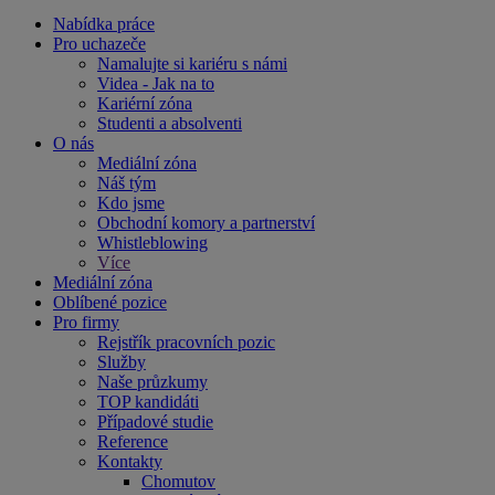
Nabídka práce
Pro uchazeče
Namalujte si kariéru s námi
Videa - Jak na to
Kariérní zóna
Studenti a absolventi
O nás
Mediální zóna
Náš tým
Kdo jsme
Obchodní komory a partnerství
Whistleblowing
Více
Mediální zóna
Oblíbené pozice
Pro firmy
Rejstřík pracovních pozic
Služby
Naše průzkumy
TOP kandidáti
Případové studie
Reference
Kontakty
Chomutov