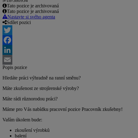
9-18-380934
Tato pozice je archivovaná
Tato pozice je archivovaná
Nastavte si svého agenta
Sdílet pozici
Twitter
Facebook
LinkedIn
Popis pozice
Email
Hledáte práci výhradně na ranní směnu?
Máte zkušenost ze strojírenské výroby?
Máte rádi různorodou práci?
Máme pro Vás nabídku pracovní pozice Pracovník zkušebny!
Vaším úkolem bude:
zkoušení výrobků
balení