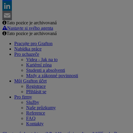
Facebook
LinkedIn
Tato pozice je archivovaná
Email
Nastavte si svého agenta
Tato pozice je archivovaná
Pracujte pro Grafton
Nabídka práce
Pro uchazeče
Videa - Jak na to
Kariérní zóna
Studenti a absolventi
Mzdy a zákonné povinnosti
Můj Grafton účet
Registrace
Přihlásit se
Pro firmy
Služby
Naše průzkumy
Reference
FAQ
Kontakty