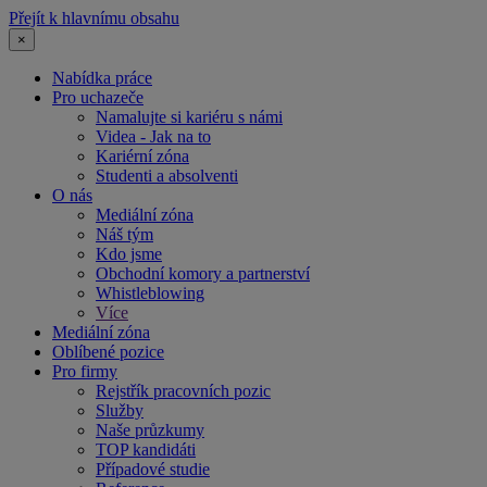
Přejít k hlavnímu obsahu
×
Nabídka práce
Pro uchazeče
Namalujte si kariéru s námi
Videa - Jak na to
Kariérní zóna
Studenti a absolventi
O nás
Mediální zóna
Náš tým
Kdo jsme
Obchodní komory a partnerství
Whistleblowing
Více
Mediální zóna
Oblíbené pozice
Pro firmy
Rejstřík pracovních pozic
Služby
Naše průzkumy
TOP kandidáti
Případové studie