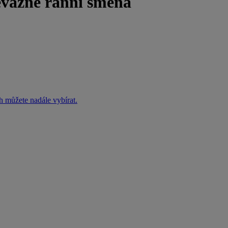
žně ranní směna
h můžete nadále vybírat.