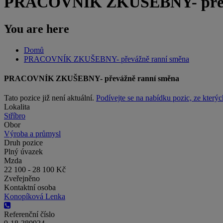
PRACOVNÍK ZKUŠEBNY- převá
You are here
Domů
PRACOVNÍK ZKUŠEBNY- převážně ranní směna
PRACOVNÍK ZKUŠEBNY- převážně ranní směna
Tato pozice již není aktuální.
Podívejte se na nabídku pozic, ze kterýc
Lokalita
Stříbro
Obor
Výroba a průmysl
Druh pozice
Plný úvazek
Mzda
22 100 - 28 100 Kč
Zveřejněno
Kontaktní osoba
Konopíková Lenka
Referenční číslo