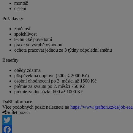
montáž
čištění
Požadavky
zručnost
spolehlivost
technické povědomí
praxe ve výrobě výhodou
ochota pracovat jednou za 3 týdny odpolední směnu
Benefity
obědy zdarma
příspěvek na dopravu (500 až 2000 Kč)
osobní ohodnocení po 3. měsíci až 1500 Kč
prémie za kvalitu po 2. měsíci 750 Kč
prémie za docházku 600 až 1000 Kč
Další informace
Více podobných pozic naleznete na
https://www.grafton.cz/cs/job-sea
Sdílet pozici
Twitter