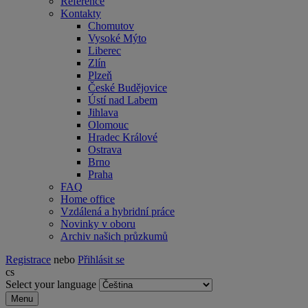
Reference
Kontakty
Chomutov
Vysoké Mýto
Liberec
Zlín
Plzeň
České Budějovice
Ústí nad Labem
Jihlava
Olomouc
Hradec Králové
Ostrava
Brno
Praha
FAQ
Home office
Vzdálená a hybridní práce
Novinky v oboru
Archiv našich průzkumů
Registrace
nebo
Přihlásit se
cs
Select your language
Menu