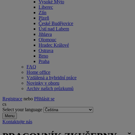
Vysoké Mýto
Liberec
Zlín
Plzeň
České Budějovice
Ústí nad Labem
Jihlava
Olomouc
Hradec Králové
Ostrava
Brno
Praha
FAQ
Home office
Vzdálená a hybridní práce
Novinky v oboru
Archiv našich průzkumů
Registrace
nebo
Přihlásit se
cs
Select your language
Menu
Kontaktujte nás