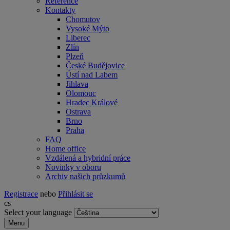
Reference
Kontakty
Chomutov
Vysoké Mýto
Liberec
Zlín
Plzeň
České Budějovice
Ústí nad Labem
Jihlava
Olomouc
Hradec Králové
Ostrava
Brno
Praha
FAQ
Home office
Vzdálená a hybridní práce
Novinky v oboru
Archiv našich průzkumů
Registrace
nebo
Přihlásit se
cs
Select your language
Menu