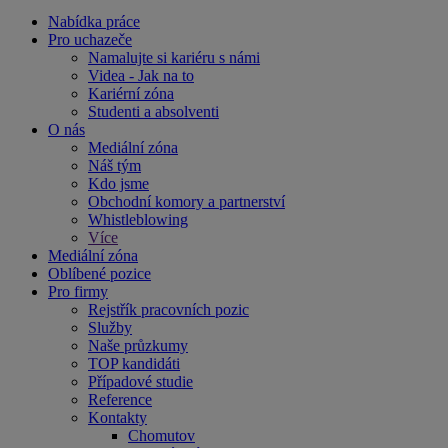
Nabídka práce
Pro uchazeče
Namalujte si kariéru s námi
Videa - Jak na to
Kariérní zóna
Studenti a absolventi
O nás
Mediální zóna
Náš tým
Kdo jsme
Obchodní komory a partnerství
Whistleblowing
Více
Mediální zóna
Oblíbené pozice
Pro firmy
Rejstřík pracovních pozic
Služby
Naše průzkumy
TOP kandidáti
Případové studie
Reference
Kontakty
Chomutov