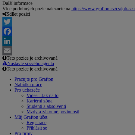
Další informace
Více podobných pozic naleznete na
https://www.grafton.cz/cs/job-sea
Sdílet pozici
Twitter
Facebook
LinkedIn
Tato pozice je archivovaná
Email
Nastavte si svého agenta
Tato pozice je archivovaná
Pracujte pro Grafton
Nabídka práce
Pro uchazeče
Videa - Jak na to
Kariérní zóna
Studenti a absolventi
Mzdy a zákonné povinnosti
Můj Grafton účet
Registrace
Přihlásit se
Pro firmy