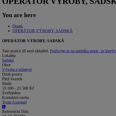
OPERÁTOR VÝROBY, SADS
You are here
Domů
OPERÁTOR VÝROBY, SADSKÁ
OPERÁTOR VÝROBY, SADSKÁ
Tato pozice již není aktuální.
Podívejte se na nabídku pozic, ze kterýc
Lokalita
Sadská
Obor
Výroba a průmysl
Druh pozice
Plný úvazek
Mzda
19 100 - 21 500 Kč
Zveřejněno
Kontaktní osoba
Team Assistant
Referenční číslo