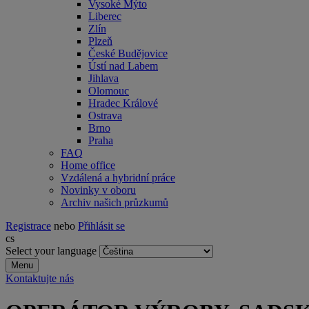
Vysoké Mýto
Liberec
Zlín
Plzeň
České Budějovice
Ústí nad Labem
Jihlava
Olomouc
Hradec Králové
Ostrava
Brno
Praha
FAQ
Home office
Vzdálená a hybridní práce
Novinky v oboru
Archiv našich průzkumů
Registrace
nebo
Přihlásit se
cs
Select your language
Menu
Kontaktujte nás