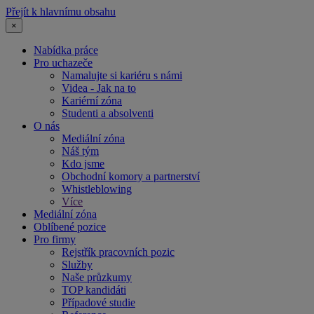
Přejít k hlavnímu obsahu
×
Nabídka práce
Pro uchazeče
Namalujte si kariéru s námi
Videa - Jak na to
Kariérní zóna
Studenti a absolventi
O nás
Mediální zóna
Náš tým
Kdo jsme
Obchodní komory a partnerství
Whistleblowing
Více
Mediální zóna
Oblíbené pozice
Pro firmy
Rejstřík pracovních pozic
Služby
Naše průzkumy
TOP kandidáti
Případové studie