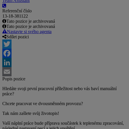
Team Assistant
Referenční číslo
13-18-381122
Tato pozice je archivovaná
Tato pozice je archivovaná
Nastavte si svého agenta
Sdílet pozici
Twitter
Facebook
LinkedIn
Popis pozice
Email
Hledáte svoji první pracovní příležitost nebo vás baví manuální
práce?
Chcete pracovat ve dvousměnném provozu?
Tak nám zašlete svůj životopis!
Vaší náplní práce bude příprava součástek k teplenému zpracování,
následné nastavení pecí a jejich spuštění.