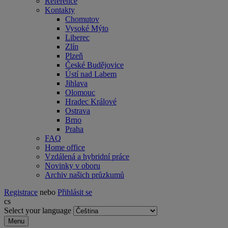
Reference
Kontakty
Chomutov
Vysoké Mýto
Liberec
Zlín
Plzeň
České Budějovice
Ústí nad Labem
Jihlava
Olomouc
Hradec Králové
Ostrava
Brno
Praha
FAQ
Home office
Vzdálená a hybridní práce
Novinky v oboru
Archiv našich průzkumů
Registrace
nebo
Přihlásit se
cs
Select your language
Menu