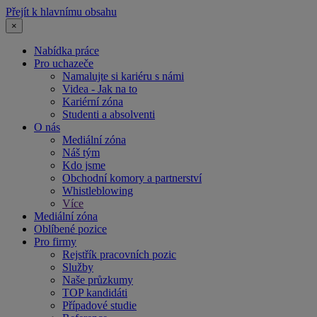
Přejít k hlavnímu obsahu
×
Nabídka práce
Pro uchazeče
Namalujte si kariéru s námi
Videa - Jak na to
Kariérní zóna
Studenti a absolventi
O nás
Mediální zóna
Náš tým
Kdo jsme
Obchodní komory a partnerství
Whistleblowing
Více
Mediální zóna
Oblíbené pozice
Pro firmy
Rejstřík pracovních pozic
Služby
Naše průzkumy
TOP kandidáti
Případové studie