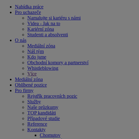
Nabídka práce
Pro uchazeče
Namalujte si kariéru s námi
Videa - Jak na to
Kariérní zóna
Studenti a absolventi
O nás
Mediální zóna
Náš tým
Kdo jsme
Obchodní komory a partnerství
Whistleblowing
Více
Mediální zóna
Oblíbené pozice
Pro firmy
Rejstřík pracovních pozic
Služby
Naše průzkumy
TOP kandidáti
Případové studie
Reference
Kontakty
Chomutov