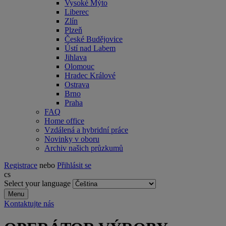
Vysoké Mýto
Liberec
Zlín
Plzeň
České Budějovice
Ústí nad Labem
Jihlava
Olomouc
Hradec Králové
Ostrava
Brno
Praha
FAQ
Home office
Vzdálená a hybridní práce
Novinky v oboru
Archiv našich průzkumů
Registrace
nebo
Přihlásit se
cs
Select your language
Menu
Kontaktujte nás