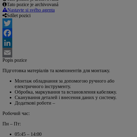
Tato pozice je archivovaná
Nastavte si svého agenta
Sdílet pozici
Twitter
Facebook
LinkedIn
Popis pozice
Email
Підготовка матеріалів та компонентів для монтажу.
Монтаж обладнання за допомогою ручного або
електричного інструменту.
Обробка, маркування та встановлення кабеляжу.
Сканування деталей і внесення даних у систему.
Додаткові роботи –
Робочий час:
Пн – Пт:
05:45 – 14:00