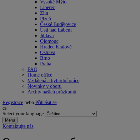
Vysoké Mýto
Liberec
Zlín
Plzeň
České Budějovice
Ústí nad Labem
Jihlava
Olomouc
Hradec Králové
Ostrava
Brno
Praha
FAQ
Home office
Vzdálená a hybridní práce
Novinky v oboru
Archiv našich průzkumů
Registrace
nebo
Přihlásit se
cs
Select your language
Menu
Kontaktujte nás