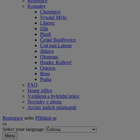
Reference
Kontakty
Chomutov
Vysoké Mýto
Liberec
Zlín
Plzeň
České Budějovice
Ústí nad Labem
Jihlava
Olomouc
Hradec Králové
Ostrava
Brno
Praha
FAQ
Home office
Vzdálená a hybridní práce
Novinky v oboru
Archiv našich průzkumů
Registrace
nebo
Přihlásit se
cs
Select your language
Menu