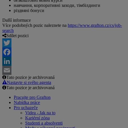
безкоштовні мовні курси
навчання, корпоративні заходи, тімбілдинги
різдвяні бонуси
Další informace
Více podobných pozic naleznete na
https://www.grafton.cz/cs/job-
search
Sdílet pozici
Twitter
Facebook
LinkedIn
Tato pozice je archivovaná
Email
Nastavte si svého agenta
Tato pozice je archivovaná
Pracujte pro Grafton
Nabídka práce
Pro uchazeče
Videa - Jak na to
Kariérní zóna
Studenti a absolventi