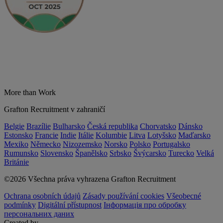
More than Work
Grafton Recruitment v zahraničí
Belgie
Brazílie
Bulharsko
Česká republika
Chorvatsko
Dánsko
Estonsko
Francie
Indie
Itálie
Kolumbie
Litva
Lotyšsko
Maďarsko
Mexiko
Německo
Nizozemsko
Norsko
Polsko
Portugalsko
Rumunsko
Slovensko
Španělsko
Srbsko
Švýcarsko
Turecko
Velká
Británie
©2026 Všechna práva vyhrazena Grafton Recruitment
Ochrana osobních údajů
Zásady používání cookies
Všeobecné
podmínky
Digitální přístupnost
Інформація про обробку
персональних даних
Created by