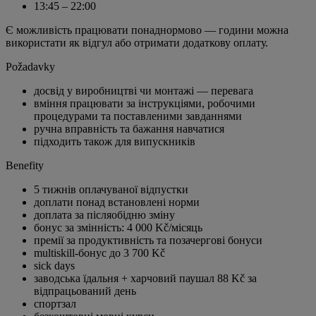
13:45 – 22:00
Є можливість працювати понаднормово — години можна
використати як відгул або отримати додаткову оплату.
Požadavky
досвід у виробництві чи монтажі — перевага
вміння працювати за інструкціями, робочими
процедурами та поставленими завданнями
ручна вправність та бажання навчатися
підходить також для випускників
Benefity
5 тижнів оплачуваної відпустки
доплати понад встановлені норми
доплата за післяобідню зміну
бонус за змінність: 4 000 Kč/місяць
премії за продуктивність та позачергові бонуси
multiskill-бонус до 3 700 Kč
sick days
заводська їдальня + харчовий паушал 88 Kč за
відпрацьований день
спортзал