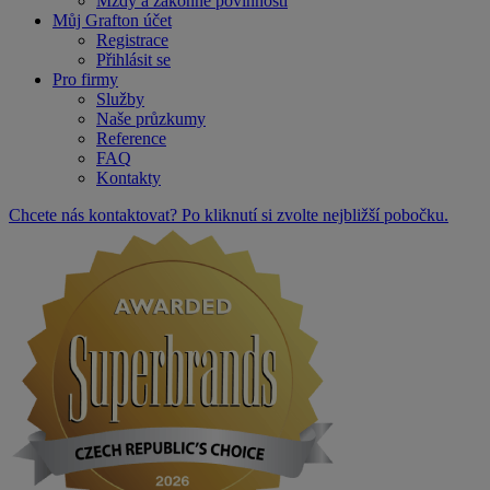
Mzdy a zákonné povinnosti
Můj Grafton účet
Registrace
Přihlásit se
Pro firmy
Služby
Naše průzkumy
Reference
FAQ
Kontakty
Chcete nás kontaktovat? Po kliknutí si zvolte nejbližší pobočku.