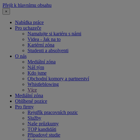
Přejít k hlavnímu obsahu
×
Nabídka práce
Pro uchazeče
Namalujte si kariéru s námi
Videa - Jak na to
Kariérní zóna
Studenti a absolventi
O nás
Mediální zóna
Náš tým
Kdo jsme
Obchodní komory a partnerství
Whistleblowing
Více
Mediální zóna
Oblíbené pozice
Pro firmy
Rejstřík pracovních pozic
Služby
Naše průzkumy
TOP kandidáti
Případové studie