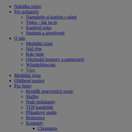
Nabídka práce
Pro uchazeče
Namalujte si kariéru s námi
Videa - Jak na to
Kariérní zóna
Studenti a absolventi
O nás
Mediální zóna
Náš tým
Kdo jsme
Obchodní komory a partnerství
Whistleblowing
Více
Mediální zóna
Oblíbené pozice
Pro firmy
Rejstřík pracovních pozic
Služby
Naše průzkumy
TOP kandidáti
Případové studie
Reference
Kontakty
Chomutov