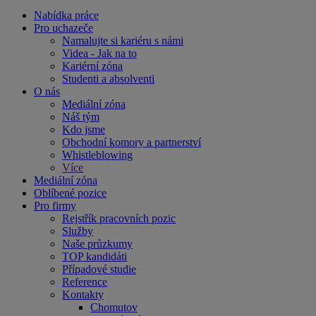
Nabídka práce
Pro uchazeče
Namalujte si kariéru s námi
Videa - Jak na to
Kariérní zóna
Studenti a absolventi
O nás
Mediální zóna
Náš tým
Kdo jsme
Obchodní komory a partnerství
Whistleblowing
Více
Mediální zóna
Oblíbené pozice
Pro firmy
Rejstřík pracovních pozic
Služby
Naše průzkumy
TOP kandidáti
Případové studie
Reference
Kontakty
Chomutov