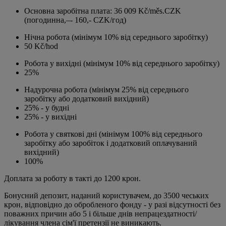
Основна заробітна плата: 36 009 Kč/měs.CZK
(погодинна,–- 160,- CZK/год)
Нічна робота (мінімум 10% від середнього заробітку)
50 Kč/hod
Робота у вихідні (мінімум 10% від середнього заробітку)
25%
Надурочна робота (мінімум 25% від середнього
заробітку або додатковий вихідний)
25% - у будні
25% - у вихідні
Робота у святкові дні (мінімум 100% від середнього
заробітку або заробіток і додатковий оплачуваний
вихідний)
100%
Доплата за роботу в такті до 1200 крон.
Бонусний депозит, наданий користувачем, до 3500 чеських
крон, відповідно до обробленого фонду - у разі відсутності без
поважних причин або 5 і більше днів непрацездатності/
лікування члена сім'ї претензії не виникають.