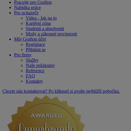
Pracujte pro Grafton
Nabídka práce
Pro uchazeče
Videa - Jak na to
Kariérní zóna
Studenti a absolventi
Mzdy a zákonné povinnosti
Můj Grafton účet
Registrace
Přihlásit se
Pro firmy
Služby
Naše průzkumy
Reference
FAQ
Kontakty
Chcete nás kontaktovat? Po kliknutí si zvolte nejbližší pobočku.