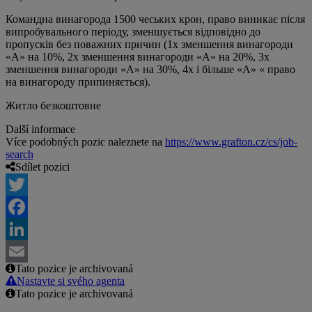
Командна винагорода 1500 чеських крон, право виникає після
випробувального періоду, зменшується відповідно до
пропусків без поважних причин (1x зменшення винагороди
«A» на 10%, 2x зменшення винагороди «A» на 20%, 3x
зменшення винагороди «A» на 30%, 4x і більше «А» « право
на винагороду припиняється).
Житло безкоштовне
Další informace
Více podobných pozic naleznete na
https://www.grafton.cz/cs/job-
search
Sdílet pozici
Twitter
Facebook
LinkedIn
Tato pozice je archivovaná
Email
Nastavte si svého agenta
Tato pozice je archivovaná