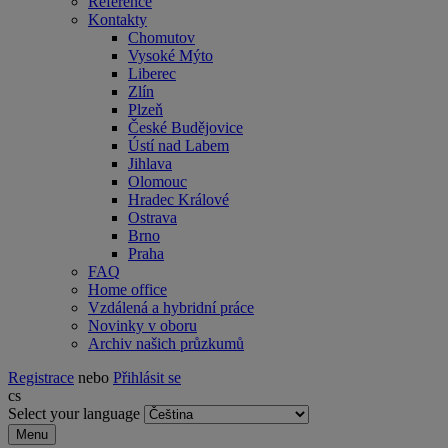
Reference
Kontakty
Chomutov
Vysoké Mýto
Liberec
Zlín
Plzeň
České Budějovice
Ústí nad Labem
Jihlava
Olomouc
Hradec Králové
Ostrava
Brno
Praha
FAQ
Home office
Vzdálená a hybridní práce
Novinky v oboru
Archiv našich průzkumů
Registrace
nebo
Přihlásit se
cs
Select your language
Menu