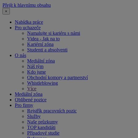
Přejít k hlavnímu obsahu
×
Nabídka práce
Pro uchazeče
Namalujte si kariéru s námi
Videa - Jak na to
Kariérní zóna
Studenti a absolventi
O nás
Mediální zóna
Náš tým
Kdo jsme
Obchodní komory a partnerství
Whistleblowing
Více
Mediální zóna
Oblíbené pozice
Pro firmy
Rejstřík pracovních pozic
Služby
Naše průzkumy
TOP kandidáti
Případové studie