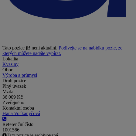
Tato pozice již není aktuální.
Podívejte se na nabídku pozic, ze
kterých můžete nadále vybírat.
Lokalita
Kvasiny
Obor
Výroba a průmysl
Druh pozice
Plný úvazek
Mzda
36 009 Kč
Zveřejněno
Kontaktní osoba
Hana Voťkanyčová
Referenční číslo
1001566
Tato pozice je archivovaná