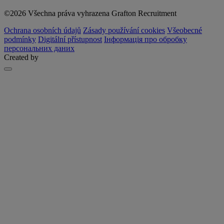
©2026 Všechna práva vyhrazena Grafton Recruitment
Ochrana osobních údajů
Zásady používání cookies
Všeobecné
podmínky
Digitální přístupnost
Інформація про обробку
персональних даних
Created by