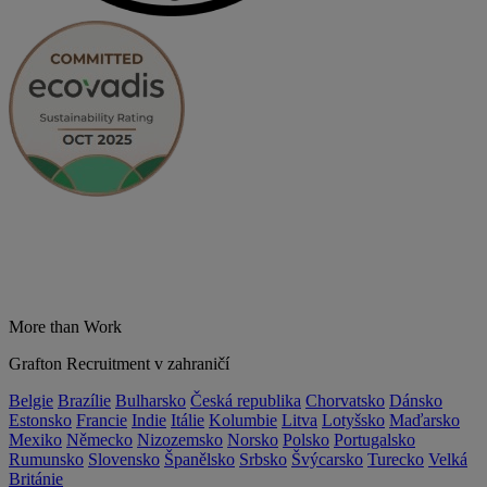
More than Work
Grafton Recruitment v zahraničí
Belgie
Brazílie
Bulharsko
Česká republika
Chorvatsko
Dánsko
Estonsko
Francie
Indie
Itálie
Kolumbie
Litva
Lotyšsko
Maďarsko
Mexiko
Německo
Nizozemsko
Norsko
Polsko
Portugalsko
Rumunsko
Slovensko
Španělsko
Srbsko
Švýcarsko
Turecko
Velká
Británie