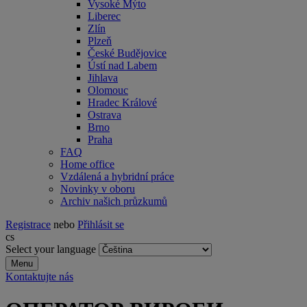
Vysoké Mýto
Liberec
Zlín
Plzeň
České Budějovice
Ústí nad Labem
Jihlava
Olomouc
Hradec Králové
Ostrava
Brno
Praha
FAQ
Home office
Vzdálená a hybridní práce
Novinky v oboru
Archiv našich průzkumů
Registrace
nebo
Přihlásit se
cs
Select your language
Menu
Kontaktujte nás