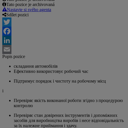
Tato pozice je archivovaná
Nastavte si svého agenta
Sdílet pozici
Twitter
Facebook
LinkedIn
Popis pozice
Email
складання автомобілів
Ефективно використовує робочий час
Підтримує порядок і чистоту на робочому місц
і
Перевіряє якість виконаної роботи згідно з процедурою
контролю
Перевіряє стан довірених інструментів і допоміжних
засобів для виробництва виробів і несе відповідальність
за їх належне приймання і здачу.