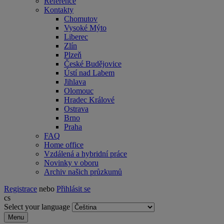
Reference
Kontakty
Chomutov
Vysoké Mýto
Liberec
Zlín
Plzeň
České Budějovice
Ústí nad Labem
Jihlava
Olomouc
Hradec Králové
Ostrava
Brno
Praha
FAQ
Home office
Vzdálená a hybridní práce
Novinky v oboru
Archiv našich průzkumů
Registrace
nebo
Přihlásit se
cs
Select your language
Menu