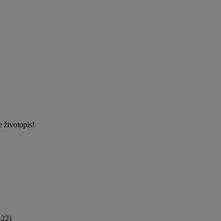
 životopis!
-22)