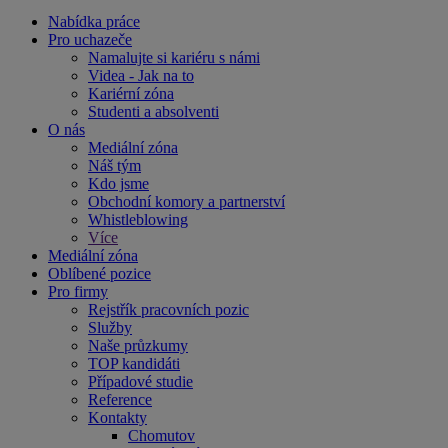
Nabídka práce
Pro uchazeče
Namalujte si kariéru s námi
Videa - Jak na to
Kariérní zóna
Studenti a absolventi
O nás
Mediální zóna
Náš tým
Kdo jsme
Obchodní komory a partnerství
Whistleblowing
Více
Mediální zóna
Oblíbené pozice
Pro firmy
Rejstřík pracovních pozic
Služby
Naše průzkumy
TOP kandidáti
Případové studie
Reference
Kontakty
Chomutov