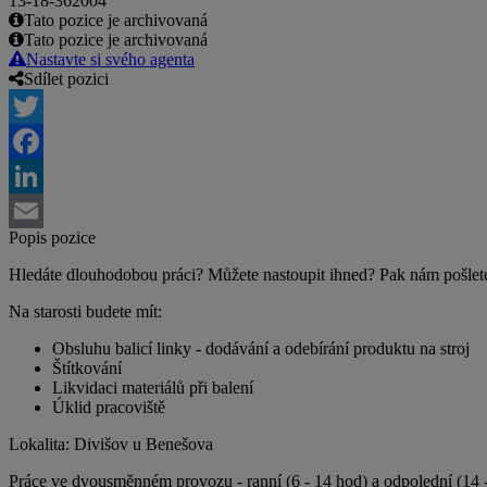
13-18-362004
Tato pozice je archivovaná
Tato pozice je archivovaná
Nastavte si svého agenta
Sdílet pozici
Twitter
Facebook
LinkedIn
Popis pozice
Email
Hledáte dlouhodobou práci? Můžete nastoupit ihned? Pak nám pošlete
Na starosti budete mít:
Obsluhu balicí linky - dodávání a odebírání produktu na stroj
Štítkování
Likvidaci materiálů při balení
Úklid pracoviště
Lokalita: Divišov u Benešova
Práce ve dvousměnném provozu - ranní (6 - 14 hod) a odpolední (14 