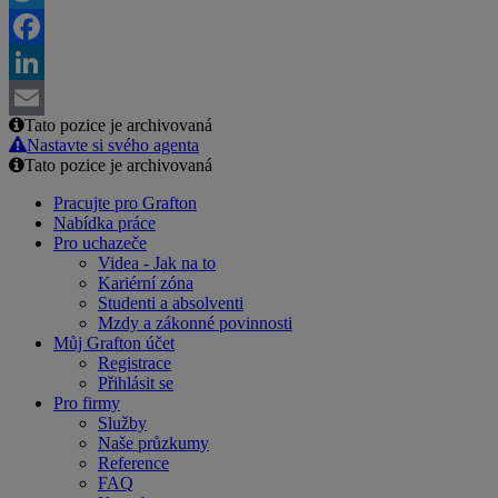
Twitter
Facebook
LinkedIn
Tato pozice je archivovaná
Email
Nastavte si svého agenta
Tato pozice je archivovaná
Pracujte pro Grafton
Nabídka práce
Pro uchazeče
Videa - Jak na to
Kariérní zóna
Studenti a absolventi
Mzdy a zákonné povinnosti
Můj Grafton účet
Registrace
Přihlásit se
Pro firmy
Služby
Naše průzkumy
Reference
FAQ