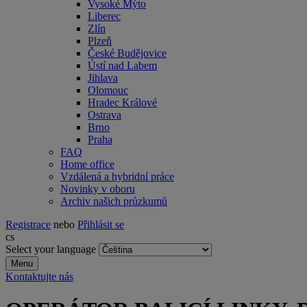
Vysoké Mýto
Liberec
Zlín
Plzeň
České Budějovice
Ústí nad Labem
Jihlava
Olomouc
Hradec Králové
Ostrava
Brno
Praha
FAQ
Home office
Vzdálená a hybridní práce
Novinky v oboru
Archiv našich průzkumů
Registrace
nebo
Přihlásit se
cs
Select your language
Menu
Kontaktujte nás