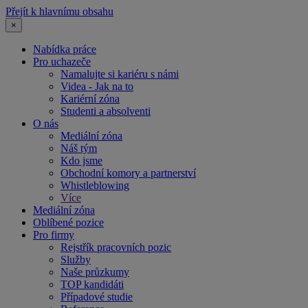
Přejít k hlavnímu obsahu
×
Nabídka práce
Pro uchazeče
Namalujte si kariéru s námi
Videa - Jak na to
Kariérní zóna
Studenti a absolventi
O nás
Mediální zóna
Náš tým
Kdo jsme
Obchodní komory a partnerství
Whistleblowing
Více
Mediální zóna
Oblíbené pozice
Pro firmy
Rejstřík pracovních pozic
Služby
Naše průzkumy
TOP kandidáti
Případové studie