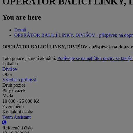
OPERÁTOR BALICÍ LINKY, DIV
You are here
Domů
OPERÁTOR BALICÍ LINKY, DIVIŠOV - příspěvek na dopr
OPERÁTOR BALICÍ LINKY, DIVIŠOV - příspěvek na doprav
Tato pozice již není aktuální.
Podívejte se na nabídku pozic, ze kterýc
Lokalita
Divišov
Obor
Výroba a průmysl
Druh pozice
Plný úvazek
Mzda
18 000 - 25 000 Kč
Zveřejněno
Kontaktní osoba
Team Assistant
Referenční číslo