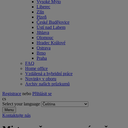
Vysoké Mýto
Liberec
Zlín
Plzeň
České Budějovice
Ústí nad Labem
Jihlava
Olomouc
Hradec Králové
Ostrava
Brno
Praha
FAQ
Home office
Vzdálená a hybridní práce
Novinky v oboru
Archiv našich průzkumů
Registrace
nebo
Přihlásit se
cs
Select your language
Menu
Kontaktujte nás