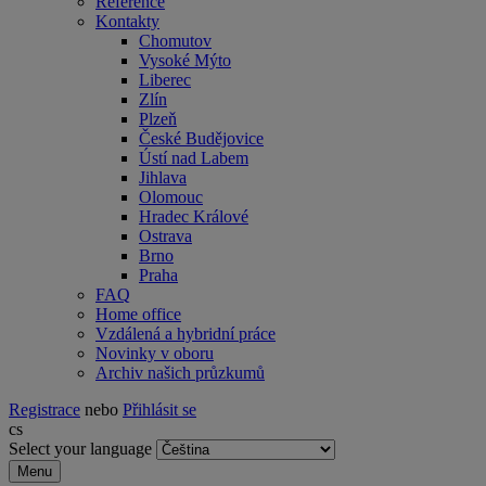
Reference
Kontakty
Chomutov
Vysoké Mýto
Liberec
Zlín
Plzeň
České Budějovice
Ústí nad Labem
Jihlava
Olomouc
Hradec Králové
Ostrava
Brno
Praha
FAQ
Home office
Vzdálená a hybridní práce
Novinky v oboru
Archiv našich průzkumů
Registrace
nebo
Přihlásit se
cs
Select your language
Menu