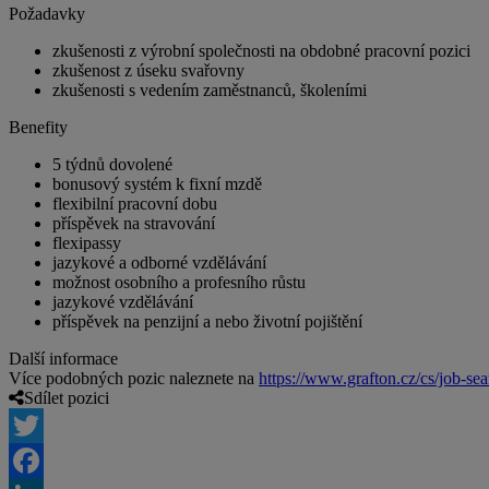
Požadavky
zkušenosti z výrobní společnosti na obdobné pracovní pozici
zkušenost z úseku svařovny
zkušenosti s vedením zaměstnanců, školeními
Benefity
5 týdnů dovolené
bonusový systém k fixní mzdě
flexibilní pracovní dobu
příspěvek na stravování
flexipassy
jazykové a odborné vzdělávání
možnost osobního a profesního růstu
jazykové vzdělávání
příspěvek na penzijní a nebo životní pojištění
Další informace
Více podobných pozic naleznete na
https://www.grafton.cz/cs/job-sea
Sdílet pozici
Twitter