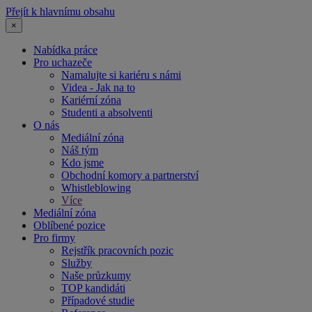
Přejít k hlavnímu obsahu
×
Nabídka práce
Pro uchazeče
Namalujte si kariéru s námi
Videa - Jak na to
Kariérní zóna
Studenti a absolventi
O nás
Mediální zóna
Náš tým
Kdo jsme
Obchodní komory a partnerství
Whistleblowing
Více
Mediální zóna
Oblíbené pozice
Pro firmy
Rejstřík pracovních pozic
Služby
Naše průzkumy
TOP kandidáti
Případové studie