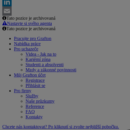
Facebook
LinkedIn
Tato pozice je archivovaná
Email
Nastavte si svého agenta
Tato pozice je archivovaná
Pracujte pro Grafton
Nabídka práce
Pro uchazeče
Videa - Jak na to
Kariérní zóna
Studenti a absolventi
Mzdy a zákonné povinnosti
Můj Grafton účet
Registrace
Přihlásit se
Pro firmy
Služby
Naše průzkumy
Reference
FAQ
Kontakty
Chcete nás kontaktovat? Po kliknutí si zvolte nejbližší pobočku.