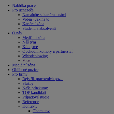
Nabídka práce
Pro uchazeče
Namalujte si kariéru s námi
Videa - Jak na to
Kariérní zóna
Studenti a absolventi
O nás
Mediální zóna
Náš tým
Kdo jsme
Obchodní komory a partnerství
Whistleblowing
Více
Mediální zóna
Oblíbené pozice
Pro firmy
Rejstřík pracovních pozic
Služby
Naše průzkumy
TOP kandidáti
Případové studie
Reference
Kontakty
Chomutov