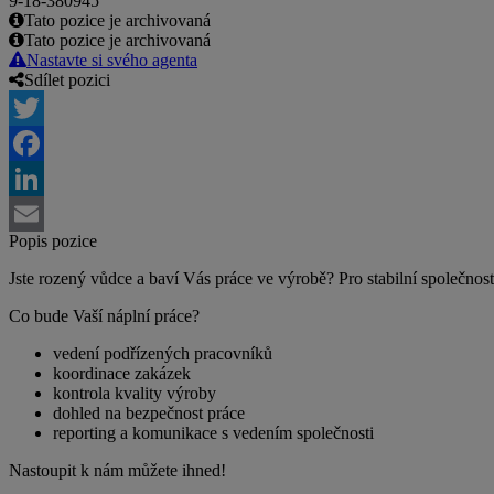
9-18-380945
Tato pozice je archivovaná
Tato pozice je archivovaná
Nastavte si svého agenta
Sdílet pozici
Twitter
Facebook
LinkedIn
Popis pozice
Email
Jste rozený vůdce a baví Vás práce ve výrobě? Pro stabilní spo
Co bude Vaší náplní práce?
vedení podřízených pracovníků
koordinace zakázek
kontrola kvality výroby
dohled na bezpečnost práce
reporting a komunikace s vedením společnosti
Nastoupit k nám můžete ihned!