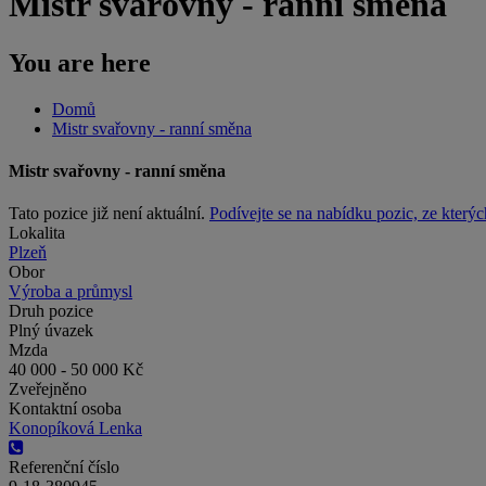
Mistr svařovny - ranní směna
You are here
Domů
Mistr svařovny - ranní směna
Mistr svařovny - ranní směna
Tato pozice již není aktuální.
Podívejte se na nabídku pozic, ze kterýc
Lokalita
Plzeň
Obor
Výroba a průmysl
Druh pozice
Plný úvazek
Mzda
40 000 - 50 000 Kč
Zveřejněno
Kontaktní osoba
Konopíková Lenka
Referenční číslo