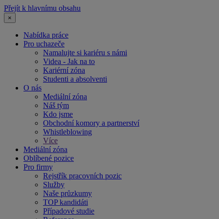
Přejít k hlavnímu obsahu
×
Nabídka práce
Pro uchazeče
Namalujte si kariéru s námi
Videa - Jak na to
Kariérní zóna
Studenti a absolventi
O nás
Mediální zóna
Náš tým
Kdo jsme
Obchodní komory a partnerství
Whistleblowing
Více
Mediální zóna
Oblíbené pozice
Pro firmy
Rejstřík pracovních pozic
Služby
Naše průzkumy
TOP kandidáti
Případové studie