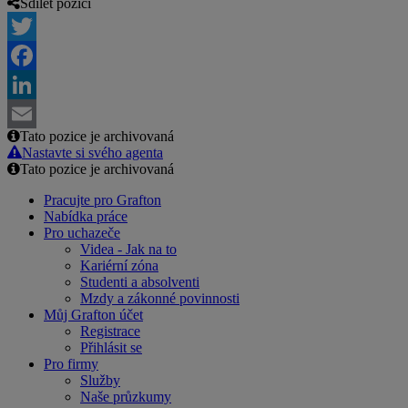
Sdílet pozici
Twitter
Facebook
LinkedIn
Tato pozice je archivovaná
Email
Nastavte si svého agenta
Tato pozice je archivovaná
Pracujte pro Grafton
Nabídka práce
Pro uchazeče
Videa - Jak na to
Kariérní zóna
Studenti a absolventi
Mzdy a zákonné povinnosti
Můj Grafton účet
Registrace
Přihlásit se
Pro firmy
Služby
Naše průzkumy