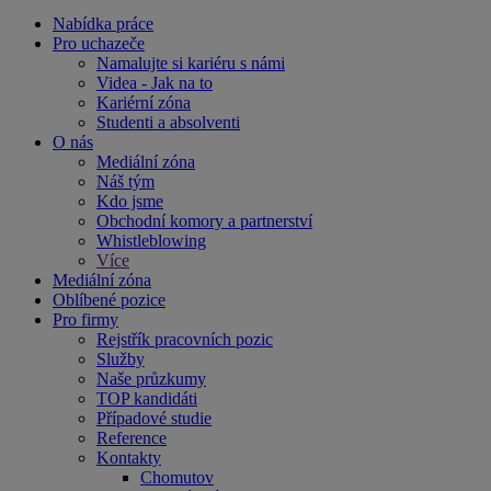
Nabídka práce
Pro uchazeče
Namalujte si kariéru s námi
Videa - Jak na to
Kariérní zóna
Studenti a absolventi
O nás
Mediální zóna
Náš tým
Kdo jsme
Obchodní komory a partnerství
Whistleblowing
Více
Mediální zóna
Oblíbené pozice
Pro firmy
Rejstřík pracovních pozic
Služby
Naše průzkumy
TOP kandidáti
Případové studie
Reference
Kontakty
Chomutov