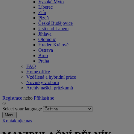
Vysoké Mýto
Liberec
Zlín
Plzeň
České Budějovice
Ústí nad Labem
Jihlava
Olomouc
Hradec Králové
Ostrava
Brno
Praha
FAQ
Home office
Vzdálená a hybridní práce
Novinky v oboru
Archiv našich průzkumů
Registrace
nebo
Přihlásit se
cs
Select your language
Menu
Kontaktujte nás