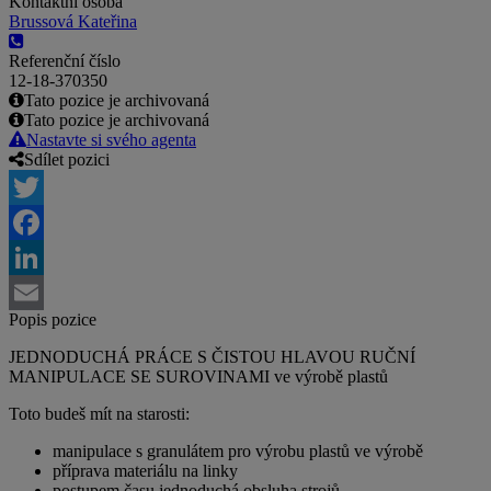
Kontaktní osoba
Brussová Kateřina
Referenční číslo
12-18-370350
Tato pozice je archivovaná
Tato pozice je archivovaná
Nastavte si svého agenta
Sdílet pozici
Twitter
Facebook
LinkedIn
Popis pozice
Email
JEDNODUCHÁ PRÁCE S ČISTOU HLAVOU RUČNÍ
MANIPULACE SE SUROVINAMI ve výrobě plastů
Toto budeš mít na starosti:
manipulace s granulátem pro výrobu plastů ve výrobě
příprava materiálu na linky
postupem času jednoduchá obsluha strojů