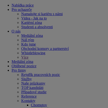
Nabídka práce
Pro uchazeče
Namalujte si kariéru s námi
Videa - Jak na to
Kariérní zóna
Studenti a absolventi
O nás
Mediální zóna
Náš tým
Kdo jsme
Obchodní komory a partnerství
Whistleblowing
Více
Mediální zóna
Oblíbené pozice
Pro firmy
Rejstřík pracovních pozic
Služby
Naše průzkumy
TOP kandidáti
Případové studie
Reference
Kontakty
Chomutov