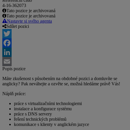
Referenční číslo
4-16-362073
Tato pozice je archivovaná
Tato pozice je archivovaná
Nastavte si svého agenta
Sdílet pozici
Twitter
Facebook
LinkedIn
Popis pozice
Email
Máte zkušenost s působením na obdobné pozici a domluvíte se
anglicky? Pak neváhejte a ozvěte se, možná hledáme právě Vás!
Náplň práce:
práce s virtualizačními technologiemi
instalace a konfigurace systému
práce s DNS servery
řešení technických problémů
komunikace s klienty v anglickém jazyce