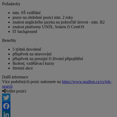
Požadavky
min. SŠ vzdělání
praxe na obdobné pozici min. 2 roky
znalost anglického jazyka na pokročilé úrovni - min. B2
znalost platformy UNIX, Solaris či CentOS
IT background
Benefity
5 týdnů dovolené
příspěvek na stravování
příspěvek na penzijní či životní připojištění
školení, vzdělávací kurzy
firemní akce
Další informace
Více podobných pozic naleznete na
https://www.grafton.cz/cs/job-
search
Sdílet pozici
Twitter
Facebook