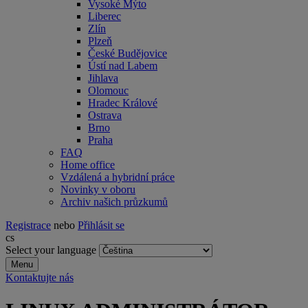
Vysoké Mýto
Liberec
Zlín
Plzeň
České Budějovice
Ústí nad Labem
Jihlava
Olomouc
Hradec Králové
Ostrava
Brno
Praha
FAQ
Home office
Vzdálená a hybridní práce
Novinky v oboru
Archiv našich průzkumů
Registrace
nebo
Přihlásit se
cs
Select your language
Menu
Kontaktujte nás