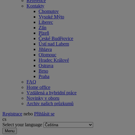
Reference
Kontakty
Chomutov
Vysoké Mýto
Liberec
Zlín
Plzeň
České Budějovice
Ústí nad Labem
Jihlava
Olomouc
Hradec Králové
Ostrava
Brno
Praha
FAQ
Home office
Vzdálená a hybridní práce
Novinky v oboru
Archiv našich průzkumů
Registrace
nebo
Přihlásit se
cs
Select your language
Menu