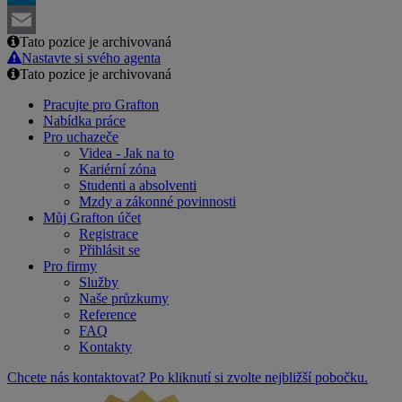
LinkedIn
Tato pozice je archivovaná
Email
Nastavte si svého agenta
Tato pozice je archivovaná
Pracujte pro Grafton
Nabídka práce
Pro uchazeče
Videa - Jak na to
Kariérní zóna
Studenti a absolventi
Mzdy a zákonné povinnosti
Můj Grafton účet
Registrace
Přihlásit se
Pro firmy
Služby
Naše průzkumy
Reference
FAQ
Kontakty
Chcete nás kontaktovat? Po kliknutí si zvolte nejbližší pobočku.