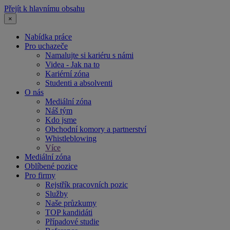
Přejít k hlavnímu obsahu
×
Nabídka práce
Pro uchazeče
Namalujte si kariéru s námi
Videa - Jak na to
Kariérní zóna
Studenti a absolventi
O nás
Mediální zóna
Náš tým
Kdo jsme
Obchodní komory a partnerství
Whistleblowing
Více
Mediální zóna
Oblíbené pozice
Pro firmy
Rejstřík pracovních pozic
Služby
Naše průzkumy
TOP kandidáti
Případové studie