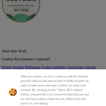
More than Work
Grafton Recruitment v zahraničí
Belgie
Brazílie
Bulharsko
Česká republika
Chorvatsko
Dánsko
Estonsko
Francie
Indie
Itálie
Kolumbie
Litva
Lotyšsko
Maďarsko
Mexiko
Německo
Nizozemsko
Norsko
Polsko
Portugalsko
With our cookies, we try to come up with the freshest
Rumunsko
Slovensko
Španělsko
Srbsko
Švýcarsko
Turecko
Velká
possible offer of jobs that are full of fluffy benefits. In
Británie
order to bake more and more cookies, we need your
consent. By clicking on the “Allow All Cookies”
©2026 Všechna práva vyhrazena Grafton Recruitment
button, you provide your consent to their full use and
we will know what to bake for you. Make your own
Ochrana osobních údajů
Zásady používání cookies
Všeobecné
choice to your liking.
podmínky
Digitální přístupnost
Інформація про обробку