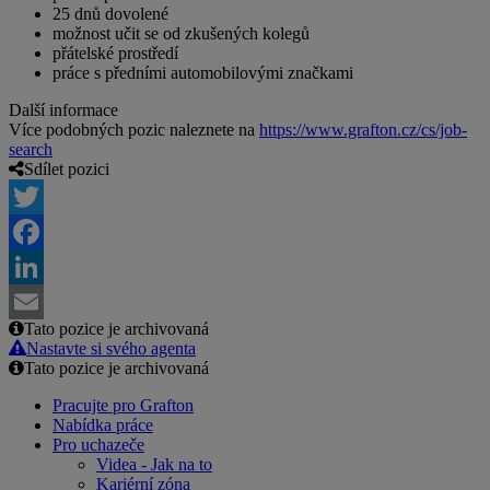
25 dnů dovolené
možnost učit se od zkušených kolegů
přátelské prostředí
práce s předními automobilovými značkami
Další informace
Více podobných pozic naleznete na
https://www.grafton.cz/cs/job-
search
Sdílet pozici
Twitter
Facebook
LinkedIn
Tato pozice je archivovaná
Email
Nastavte si svého agenta
Tato pozice je archivovaná
Pracujte pro Grafton
Nabídka práce
Pro uchazeče
Videa - Jak na to
Kariérní zóna