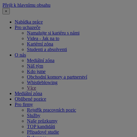
Přejít k hlavnímu obsahu
×
Nabídka práce
Pro uchazeče
Namalujte si kariéru s námi
Videa - Jak na to
Kariérní zóna
Studenti a absolventi
O nás
Mediální zóna
Náš tým
Kdo jsme
Obchodní komory a partnerství
Whistleblowing
Více
Mediální zóna
Oblíbené pozice
Pro firmy
Rejstřík pracovních pozic
Služby
Naše průzkumy
TOP kandidáti
Případové studie