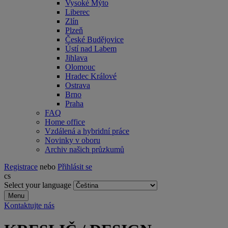
Vysoké Mýto
Liberec
Zlín
Plzeň
České Budějovice
Ústí nad Labem
Jihlava
Olomouc
Hradec Králové
Ostrava
Brno
Praha
FAQ
Home office
Vzdálená a hybridní práce
Novinky v oboru
Archiv našich průzkumů
Registrace
nebo
Přihlásit se
cs
Select your language
Menu
Kontaktujte nás