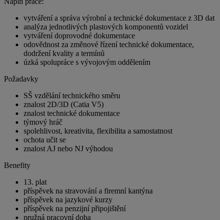
Náplň práce:
vytváření a správa výrobní a technické dokumentace z 3D dat
analýza jednotlivých plastových komponentů vozidel
vytváření doprovodné dokumentace
odovědnost za změnové řízení technické dokumentace,
dodržení kvality a termínů
úzká spolupráce s vývojovým oddělením
Požadavky
SŠ vzdělání technického směru
znalost 2D/3D (Catia V5)
znalost technické dokumentace
týmový hráč
spolehlivost, kreativita, flexibilita a samostatnost
ochota učit se
znalost AJ nebo NJ výhodou
Benefity
13. plat
příspěvek na stravování a firemní kantýna
příspěvek na jazykové kurzy
příspěvek na penzijní připojištění
pružná pracovní doba