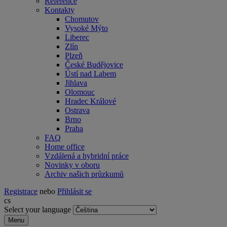
Reference
Kontakty
Chomutov
Vysoké Mýto
Liberec
Zlín
Plzeň
České Budějovice
Ústí nad Labem
Jihlava
Olomouc
Hradec Králové
Ostrava
Brno
Praha
FAQ
Home office
Vzdálená a hybridní práce
Novinky v oboru
Archiv našich průzkumů
Registrace
nebo
Přihlásit se
cs
Select your language
Menu