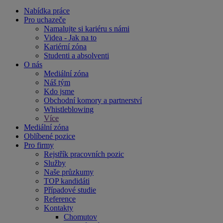
Nabídka práce
Pro uchazeče
Namalujte si kariéru s námi
Videa - Jak na to
Kariérní zóna
Studenti a absolventi
O nás
Mediální zóna
Náš tým
Kdo jsme
Obchodní komory a partnerství
Whistleblowing
Více
Mediální zóna
Oblíbené pozice
Pro firmy
Rejstřík pracovních pozic
Služby
Naše průzkumy
TOP kandidáti
Případové studie
Reference
Kontakty
Chomutov