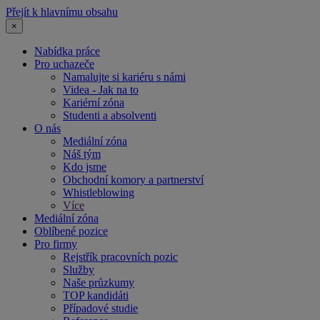
Přejít k hlavnímu obsahu
×
Nabídka práce
Pro uchazeče
Namalujte si kariéru s námi
Videa - Jak na to
Kariérní zóna
Studenti a absolventi
O nás
Mediální zóna
Náš tým
Kdo jsme
Obchodní komory a partnerství
Whistleblowing
Více
Mediální zóna
Oblíbené pozice
Pro firmy
Rejstřík pracovních pozic
Služby
Naše průzkumy
TOP kandidáti
Případové studie