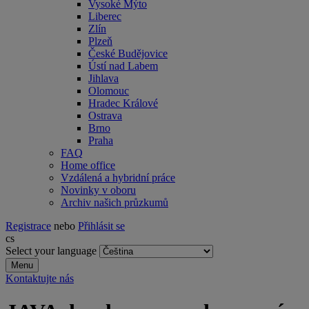
Vysoké Mýto
Liberec
Zlín
Plzeň
České Budějovice
Ústí nad Labem
Jihlava
Olomouc
Hradec Králové
Ostrava
Brno
Praha
FAQ
Home office
Vzdálená a hybridní práce
Novinky v oboru
Archiv našich průzkumů
Registrace
nebo
Přihlásit se
cs
Select your language
Menu
Kontaktujte nás