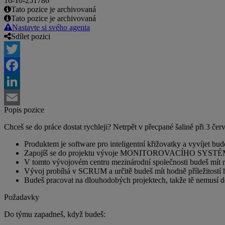
16-10-251786
Tato pozice je archivovaná
Tato pozice je archivovaná
Nastavte si svého agenta
Sdílet pozici
Twitter
Facebook
LinkedIn
Popis pozice
Email
Chceš se do práce dostat rychleji? Netrpět v přecpané šalině při 3 če
Produktem je software pro inteligentní křižovatky a vyvíjet bude
Zapojíš se do projektu vývoje MONITOROVACÍHO SYSTÉMŮ,
V tomto vývojovém centru mezinárodní společnosti budeš mít ry
Vývoj probíhá v SCRUM a určitě budeš mít hodně příležitostí h
Budeš pracovat na dlouhodobých projektech, takže tě nemusí děs
Požadavky
Do týmu zapadneš, když budeš: