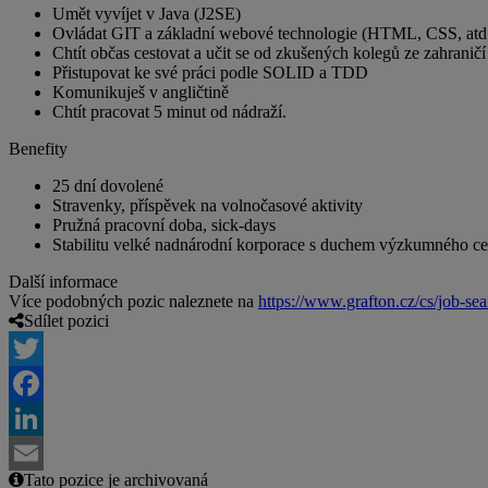
Umět vyvíjet v Java (J2SE)
Ovládat GIT a základní webové technologie (HTML, CSS, at
Chtít občas cestovat a učit se od zkušených kolegů ze zahraničí
Přistupovat ke své práci podle SOLID a TDD
Komunikuješ v angličtině
Chtít pracovat 5 minut od nádraží.
Benefity
25 dní dovolené
Stravenky, příspěvek na volnočasové aktivity
Pružná pracovní doba, sick-days
Stabilitu velké nadnárodní korporace s duchem výzkumného ce
Další informace
Více podobných pozic naleznete na
https://www.grafton.cz/cs/job-sea
Sdílet pozici
Twitter
Facebook
LinkedIn
Tato pozice je archivovaná
Email