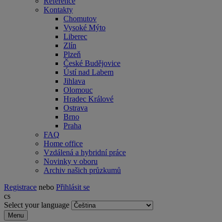
Reference
Kontakty
Chomutov
Vysoké Mýto
Liberec
Zlín
Plzeň
České Budějovice
Ústí nad Labem
Jihlava
Olomouc
Hradec Králové
Ostrava
Brno
Praha
FAQ
Home office
Vzdálená a hybridní práce
Novinky v oboru
Archiv našich průzkumů
Registrace
nebo
Přihlásit se
cs
Select your language
Menu