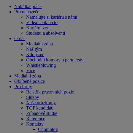
Nabídka práce
Pro uchazeče
Namalujte si kariéru s námi
Videa - Jak na to
Kariérní zóna
Studenti a absolventi
O nás
Mediální zóna
Náš tým
Kdo jsme
Obchodní komory a partnerství
Whistleblowing
Více
Mediální zóna
Oblíbené pozice
Pro firmy
Rejstřík pracovních pozic
Služby
Naše průzkumy
TOP kandidáti
Případové studie
Reference
Kontakty
Chomutov