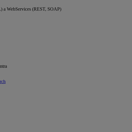
d.) a WebServices (REST, SOAP)
ntra
rch