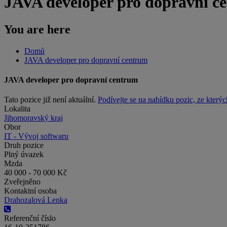
JAVA developer pro dopravní c
You are here
Domů
JAVA developer pro dopravní centrum
JAVA developer pro dopravní centrum
Tato pozice již není aktuální.
Podívejte se na nabídku pozic, ze kterýc
Lokalita
Jihomoravský kraj
Obor
IT - Vývoj softwaru
Druh pozice
Plný úvazek
Mzda
40 000 - 70 000 Kč
Zveřejněno
Kontaktní osoba
Drahozalová Lenka
Referenční číslo