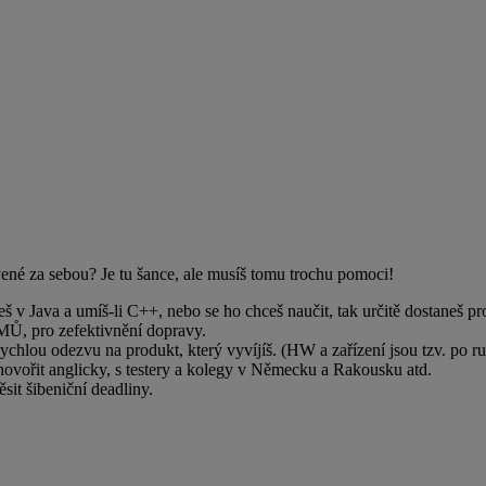
rvené za sebou? Je tu šance, ale musíš tomu trochu pomoci!
š v Java a umíš-li C++, nebo se ho chceš naučit, tak určitě dostaneš pro
 pro zefektivnění dopravy.
chlou odezvu na produkt, který vyvíjíš. (HW a zařízení jsou tzv. po ru
ovořit anglicky, s testery a kolegy v Německu a Rakousku atd.
it šibeniční deadliny.