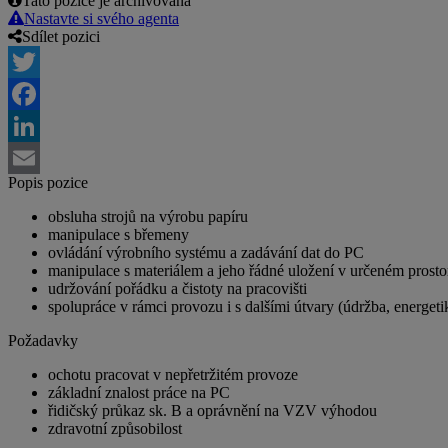
Tato pozice je archivovaná
Nastavte si svého agenta
Sdílet pozici
Twitter
Facebook
LinkedIn
Popis pozice
Email
obsluha strojů na výrobu papíru
manipulace s břemeny
ovládání výrobního systému a zadávání dat do PC
manipulace s materiálem a jeho řádné uložení v určeném prost
udržování pořádku a čistoty na pracovišti
spolupráce v rámci provozu i s dalšími útvary (údržba, energeti
Požadavky
ochotu pracovat v nepřetržitém provoze
základní znalost práce na PC
řidičský průkaz sk. B a oprávnění na VZV výhodou
zdravotní způsobilost