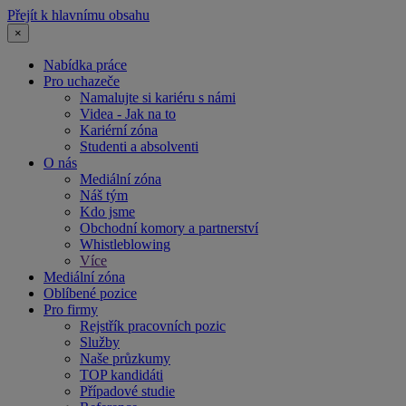
Přejít k hlavnímu obsahu
×
Nabídka práce
Pro uchazeče
Namalujte si kariéru s námi
Videa - Jak na to
Kariérní zóna
Studenti a absolventi
O nás
Mediální zóna
Náš tým
Kdo jsme
Obchodní komory a partnerství
Whistleblowing
Více
Mediální zóna
Oblíbené pozice
Pro firmy
Rejstřík pracovních pozic
Služby
Naše průzkumy
TOP kandidáti
Případové studie