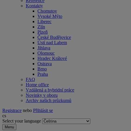
Reference
Kontakty
Chomutov
Vysoké Mýto
Liberec
Zlín
Plzeň
České Budějovice
Ústí nad Labem
Jihlava
Olomouc
Hradec Králové
Ostrava
Brno
Praha
FAQ
Home office
Vzdálená a hybridní práce
Novinky v oboru
Archiv našich průzkumů
Registrace
nebo
Přihlásit se
cs
Select your language
Menu