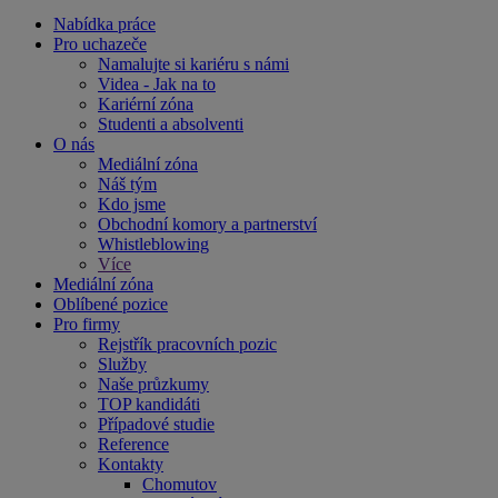
Nabídka práce
Pro uchazeče
Namalujte si kariéru s námi
Videa - Jak na to
Kariérní zóna
Studenti a absolventi
O nás
Mediální zóna
Náš tým
Kdo jsme
Obchodní komory a partnerství
Whistleblowing
Více
Mediální zóna
Oblíbené pozice
Pro firmy
Rejstřík pracovních pozic
Služby
Naše průzkumy
TOP kandidáti
Případové studie
Reference
Kontakty
Chomutov