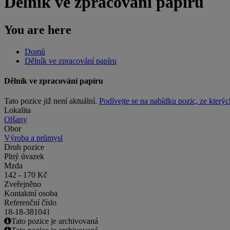
Dělník ve zpracování papíru
You are here
Domů
Dělník ve zpracování papíru
Dělník ve zpracování papíru
Tato pozice již není aktuální.
Podívejte se na nabídku pozic, ze kterýc
Lokalita
Olšany
Obor
Výroba a průmysl
Druh pozice
Plný úvazek
Mzda
142 - 170 Kč
Zveřejněno
Kontaktní osoba
Referenční číslo
18-18-381041
Tato pozice je archivovaná