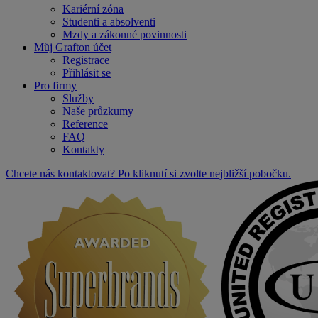
Kariérní zóna
Studenti a absolventi
Mzdy a zákonné povinnosti
Můj Grafton účet
Registrace
Přihlásit se
Pro firmy
Služby
Naše průzkumy
Reference
FAQ
Kontakty
Chcete nás kontaktovat? Po kliknutí si zvolte nejbližší pobočku.