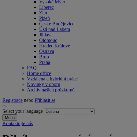
Vysoké Mýto
Liberec
Zlín
Plzeň
České Budějovice
Ústí nad Labem
Jihlava
Olomouc
Hradec Králové
Ostrava
Brno
Praha
FAQ
Home office
Vzdálená a hybridní práce
Novinky v oboru
Archiv našich průzkumů
Registrace
nebo
Přihlásit se
cs
Select your language
Menu
Kontaktujte nás