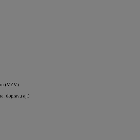
oru (VZV)
ka, doprava aj.)