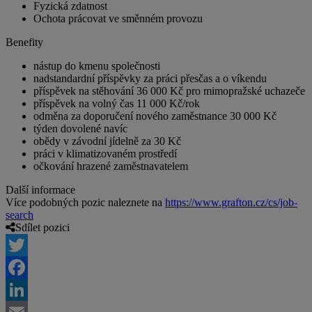
Fyzická zdatnost
Ochota prácovat ve směnném provozu
Benefity
nástup do kmenu společnosti
nadstandardní příspěvky za práci přesčas a o víkendu
příspěvek na stěhování 36 000 Kč pro mimopražské uchazeče
příspěvek na volný čas 11 000 Kč/rok
odměna za doporučení nového zaměstnance 30 000 Kč
týden dovolené navíc
obědy v závodní jídelně za 30 Kč
práci v klimatizovaném prostředí
očkování hrazené zaměstnavatelem
Další informace
Více podobných pozic naleznete na
https://www.grafton.cz/cs/job-
search
Sdílet pozici
Twitter
Facebook
LinkedIn