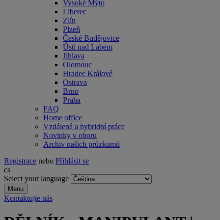
Vysoké Mýto
Liberec
Zlín
Plzeň
České Budějovice
Ústí nad Labem
Jihlava
Olomouc
Hradec Králové
Ostrava
Brno
Praha
FAQ
Home office
Vzdálená a hybridní práce
Novinky v oboru
Archiv našich průzkumů
Registrace
nebo
Přihlásit se
cs
Select your language
Menu
Kontaktujte nás