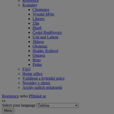
Reference
Kontakty
Chomutov
Vysoké Mýto
Liberec
Zlín
Plzeň
České Budějovice
Ústí nad Labem
Jihlava
Olomouc
Hradec Králové
Ostrava
Brno
Praha
FAQ
Home office
Vzdálená a hybridní práce
Novinky v oboru
Archiv našich průzkumů
Registrace
nebo
Přihlásit se
cs
Select your language
Menu