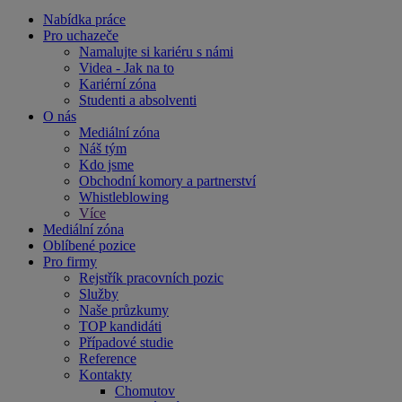
Nabídka práce
Pro uchazeče
Namalujte si kariéru s námi
Videa - Jak na to
Kariérní zóna
Studenti a absolventi
O nás
Mediální zóna
Náš tým
Kdo jsme
Obchodní komory a partnerství
Whistleblowing
Více
Mediální zóna
Oblíbené pozice
Pro firmy
Rejstřík pracovních pozic
Služby
Naše průzkumy
TOP kandidáti
Případové studie
Reference
Kontakty
Chomutov