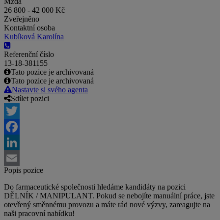
Mzda
26 800 - 42 000 Kč
Zveřejněno
Kontaktní osoba
Kubíková Karolína
Referenční číslo
13-18-381155
Tato pozice je archivovaná
Tato pozice je archivovaná
Nastavte si svého agenta
Sdílet pozici
Twitter
Facebook
LinkedIn
Popis pozice
Email
Do farmaceutické společnosti hledáme kandidáty na pozici
DĚLNÍK / MANIPULANT. Pokud se nebojíte manuální práce, jste
otevřený směnnému provozu a máte rád nové výzvy, zareagujte na
naši pracovní nabídku!