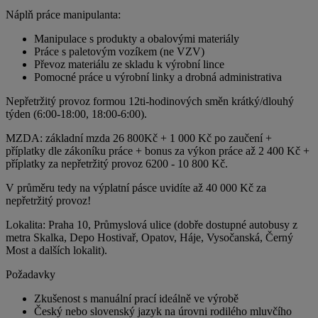
Náplň práce manipulanta:
Manipulace s produkty a obalovými materiály
Práce s paletovým vozíkem (ne VZV)
Převoz materiálu ze skladu k výrobní lince
Pomocné práce u výrobní linky a drobná administrativa
Nepřetržitý provoz formou 12ti-hodinových směn krátký/dlouhý
týden (6:00-18:00, 18:00-6:00).
MZDA: základní mzda 26 800Kč + 1 000 Kč po zaučení +
příplatky dle zákoníku práce + bonus za výkon práce až 2 400 Kč +
příplatky za nepřetržitý provoz 6200 - 10 800 Kč.
V průměru tedy na výplatní pásce uvidíte až 40 000 Kč za
nepřetržitý provoz!
Lokalita: Praha 10, Průmyslová ulice (dobře dostupné autobusy z
metra Skalka, Depo Hostivař, Opatov, Háje, Vysočanská, Černý
Most a dalších lokalit).
Požadavky
Zkušenost s manuální prací ideálně ve výrobě
Český nebo slovenský jazyk na úrovni rodilého mluvčího