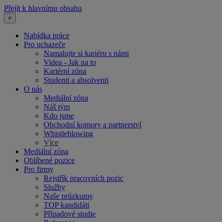
Přejít k hlavnímu obsahu
×
Nabídka práce
Pro uchazeče
Namalujte si kariéru s námi
Videa - Jak na to
Kariérní zóna
Studenti a absolventi
O nás
Mediální zóna
Náš tým
Kdo jsme
Obchodní komory a partnerství
Whistleblowing
Více
Mediální zóna
Oblíbené pozice
Pro firmy
Rejstřík pracovních pozic
Služby
Naše průzkumy
TOP kandidáti
Případové studie