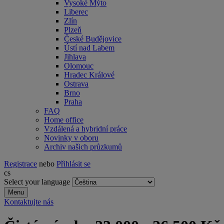
Vysoké Mýto
Liberec
Zlín
Plzeň
České Budějovice
Ústí nad Labem
Jihlava
Olomouc
Hradec Králové
Ostrava
Brno
Praha
FAQ
Home office
Vzdálená a hybridní práce
Novinky v oboru
Archiv našich průzkumů
Registrace
nebo
Přihlásit se
cs
Select your language
Menu
Kontaktujte nás