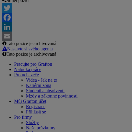
Sdílet pozici
Twitter
Facebook
LinkedIn
Tato pozice je archivovaná
Email
Nastavte si svého agenta
Tato pozice je archivovaná
Pracujte pro Grafton
Nabídka práce
Pro uchazeče
Videa - Jak na to
Kariérní zóna
Studenti a absolventi
Mzdy a zákonné povinnosti
Můj Grafton účet
Registrace
Přihlásit se
Pro firmy
Služby
Naše průzkumy