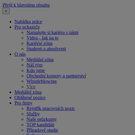
Přejít k hlavnímu obsahu
×
Nabídka práce
Pro uchazeče
Namalujte si kariéru s námi
Videa - Jak na to
Kariérní zóna
Studenti a absolventi
O nás
Mediální zóna
Náš tým
Kdo jsme
Obchodní komory a partnerství
Whistleblowing
Více
Mediální zóna
Oblíbené pozice
Pro firmy
Rejstřík pracovních pozic
Služby
Naše průzkumy
TOP kandidáti
Případové studie