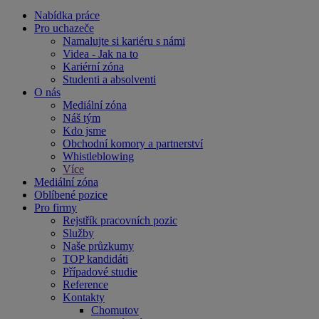
Nabídka práce
Pro uchazeče
Namalujte si kariéru s námi
Videa - Jak na to
Kariérní zóna
Studenti a absolventi
O nás
Mediální zóna
Náš tým
Kdo jsme
Obchodní komory a partnerství
Whistleblowing
Více
Mediální zóna
Oblíbené pozice
Pro firmy
Rejstřík pracovních pozic
Služby
Naše průzkumy
TOP kandidáti
Případové studie
Reference
Kontakty
Chomutov