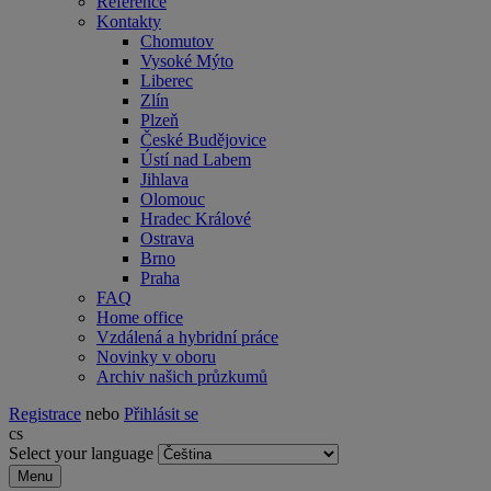
Reference
Kontakty
Chomutov
Vysoké Mýto
Liberec
Zlín
Plzeň
České Budějovice
Ústí nad Labem
Jihlava
Olomouc
Hradec Králové
Ostrava
Brno
Praha
FAQ
Home office
Vzdálená a hybridní práce
Novinky v oboru
Archiv našich průzkumů
Registrace
nebo
Přihlásit se
cs
Select your language
Menu