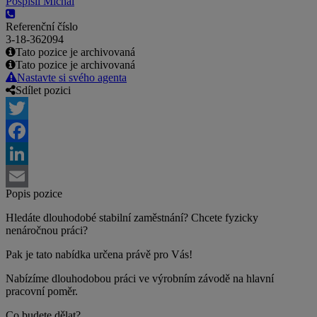
Pospíšil Michal
Referenční číslo
3-18-362094
Tato pozice je archivovaná
Tato pozice je archivovaná
Nastavte si svého agenta
Sdílet pozici
Twitter
Facebook
LinkedIn
Popis pozice
Email
Hledáte dlouhodobé stabilní zaměstnání? Chcete fyzicky
nenáročnou práci?
Pak je tato nabídka určena právě pro Vás!
Nabízíme dlouhodobou práci ve výrobním závodě na hlavní
pracovní poměr.
Co budete dělat?