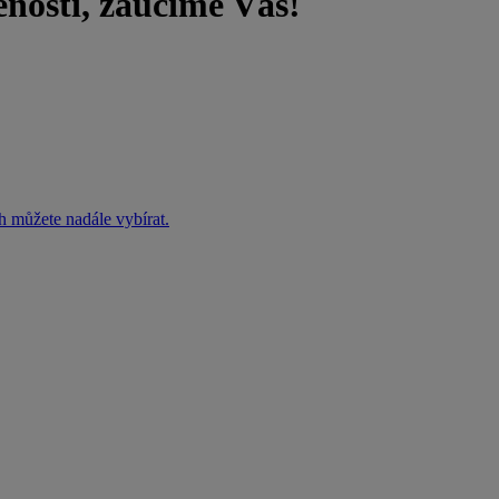
ostí, zaučíme Vás!
h můžete nadále vybírat.