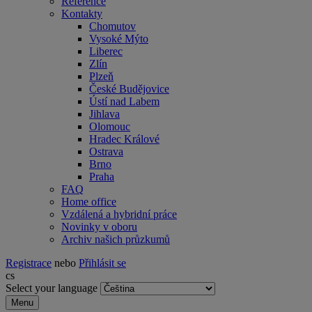
Reference
Kontakty
Chomutov
Vysoké Mýto
Liberec
Zlín
Plzeň
České Budějovice
Ústí nad Labem
Jihlava
Olomouc
Hradec Králové
Ostrava
Brno
Praha
FAQ
Home office
Vzdálená a hybridní práce
Novinky v oboru
Archiv našich průzkumů
Registrace
nebo
Přihlásit se
cs
Select your language
Menu