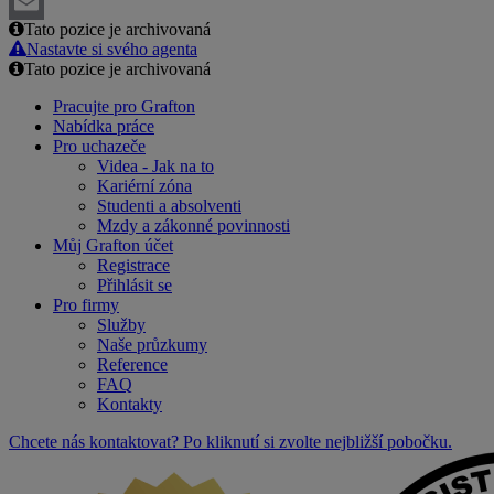
LinkedIn
Tato pozice je archivovaná
Email
Nastavte si svého agenta
Tato pozice je archivovaná
Pracujte pro Grafton
Nabídka práce
Pro uchazeče
Videa - Jak na to
Kariérní zóna
Studenti a absolventi
Mzdy a zákonné povinnosti
Můj Grafton účet
Registrace
Přihlásit se
Pro firmy
Služby
Naše průzkumy
Reference
FAQ
Kontakty
Chcete nás kontaktovat? Po kliknutí si zvolte nejbližší pobočku.