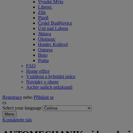
Vysoké Mýto
Liberec
Zlín
Plzeň
České Budějovice
Ústí nad Labem
Jihlava
Olomouc
Hradec Králové
Ostrava
Brno
Praha
FAQ
Home office
Vzdálená a hybridní práce
Novinky v oboru
Archiv našich průzkumů
Registrace
nebo
Přihlásit se
cs
Select your language
Menu
Kontaktujte nás