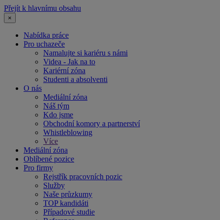
Přejít k hlavnímu obsahu
×
Nabídka práce
Pro uchazeče
Namalujte si kariéru s námi
Videa - Jak na to
Kariérní zóna
Studenti a absolventi
O nás
Mediální zóna
Náš tým
Kdo jsme
Obchodní komory a partnerství
Whistleblowing
Více
Mediální zóna
Oblíbené pozice
Pro firmy
Rejstřík pracovních pozic
Služby
Naše průzkumy
TOP kandidáti
Případové studie