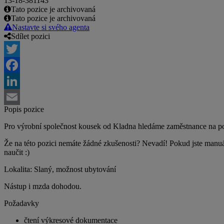
13-18-381143
Tato pozice je archivovaná
Tato pozice je archivovaná
Nastavte si svého agenta
Sdílet pozici
Twitter
Facebook
LinkedIn
Popis pozice
Email
Pro výrobní společnost kousek od Kladna hledáme zaměstnance na po
Že na této pozici nemáte žádné zkušenosti? Nevadí! Pokud jste manuá
naučit :)
Lokalita: Slaný, možnost ubytování
Nástup i mzda dohodou.
Požadavky
čtení výkresové dokumentace