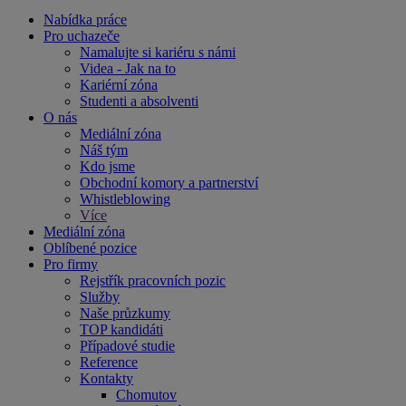
Nabídka práce
Pro uchazeče
Namalujte si kariéru s námi
Videa - Jak na to
Kariérní zóna
Studenti a absolventi
O nás
Mediální zóna
Náš tým
Kdo jsme
Obchodní komory a partnerství
Whistleblowing
Více
Mediální zóna
Oblíbené pozice
Pro firmy
Rejstřík pracovních pozic
Služby
Naše průzkumy
TOP kandidáti
Případové studie
Reference
Kontakty
Chomutov