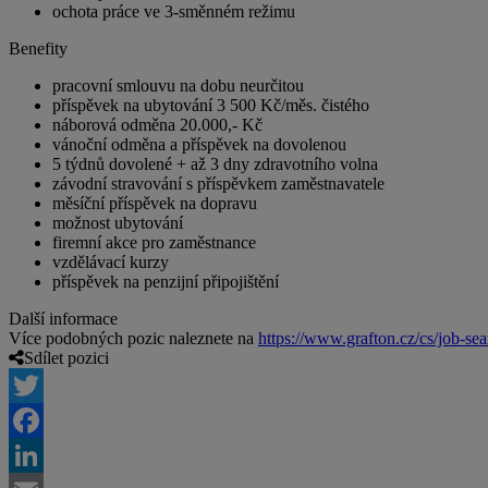
ochota práce ve 3-směnném režimu
Benefity
pracovní smlouvu na dobu neurčitou
příspěvek na ubytování 3 500 Kč/měs. čistého
náborová odměna 20.000,- Kč
vánoční odměna a příspěvek na dovolenou
5 týdnů dovolené + až 3 dny zdravotního volna
závodní stravování s příspěvkem zaměstnavatele
měsíční příspěvek na dopravu
možnost ubytování
firemní akce pro zaměstnance
vzdělávací kurzy
příspěvek na penzijní připojištění
Další informace
Více podobných pozic naleznete na
https://www.grafton.cz/cs/job-sea
Sdílet pozici
Twitter
Facebook