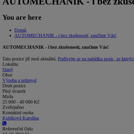
AUTOMECHANIK - i bez zkušen
You are here
Domů
AUTOMECHANIK - i bez zkušeností, zaučíme Vás!
AUTOMECHANIK - i bez zkušeností, zaučíme Vás!
Tato pozice již není aktuální.
Podívejte se na nabídku pozic, ze kterýc
Lokalita
Slaný
Obor
Výroba a průmysl
Druh pozice
Plný úvazek
Mzda
25 000 - 40 000 Kč
Zveřejněno
Kontaktní osoba
Kubíková Karolína
Referenční číslo