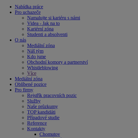
Nabídka práce
Pro uchazeče
Namalujte si kariéru s námi
Videa - Jak na to
Kariérní zóna
Studenti a absolventi
O nás
Mediální zóna
Náš tým
Kdo jsme
Obchodní komory a partnerství
Whistleblowing
Více
Mediální zóna
Oblíbené pozice
Pro firmy
Rejstřík pracovních pozic
Služby
Naše průzkumy
TOP kandidáti
Případové studie
Reference
Kontakty
Chomutov