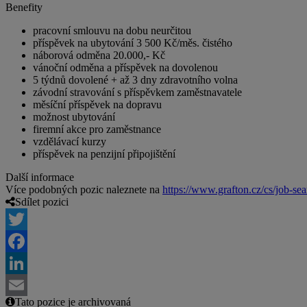
Benefity
pracovní smlouvu na dobu neurčitou
příspěvek na ubytování 3 500 Kč/měs. čistého
náborová odměna 20.000,- Kč
vánoční odměna a příspěvek na dovolenou
5 týdnů dovolené + až 3 dny zdravotního volna
závodní stravování s příspěvkem zaměstnavatele
měsíční příspěvek na dopravu
možnost ubytování
firemní akce pro zaměstnance
vzdělávací kurzy
příspěvek na penzijní připojištění
Další informace
Více podobných pozic naleznete na
https://www.grafton.cz/cs/job-sea
Sdílet pozici
Twitter
Facebook
LinkedIn
Tato pozice je archivovaná
Email