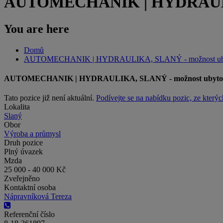
AUTOMECHANIK | HYDRAULIK
You are here
Domů
AUTOMECHANIK | HYDRAULIKA, SLANÝ - možnost uby
AUTOMECHANIK | HYDRAULIKA, SLANÝ - možnost ubytov
Tato pozice již není aktuální.
Podívejte se na nabídku pozic, ze kterýc
Lokalita
Slaný
Obor
Výroba a průmysl
Druh pozice
Plný úvazek
Mzda
25 000 - 40 000 Kč
Zveřejněno
Kontaktní osoba
Nápravníková Tereza
Referenční číslo