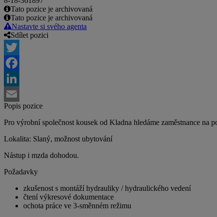
8-18-361897
Tato pozice je archivovaná
Tato pozice je archivovaná
Nastavte si svého agenta
Sdílet pozici
Twitter
Facebook
LinkedIn
Popis pozice
Email
Pro výrobní společnost kousek od Kladna hledáme zaměstnance na po
Lokalita: Slaný, možnost ubytování
Nástup i mzda dohodou.
Požadavky
zkušenost s montáží hydrauliky / hydraulického vedení
čtení výkresové dokumentace
ochota práce ve 3-směnném režimu