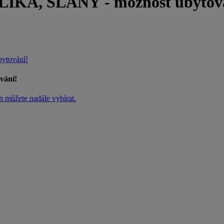
A, SLANÝ - možnost ubytová
tování!
ání!
h můžete nadále vybírat.