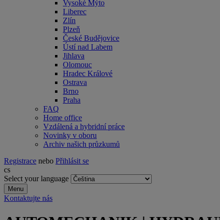
Vysoké Mýto
Liberec
Zlín
Plzeň
České Budějovice
Ústí nad Labem
Jihlava
Olomouc
Hradec Králové
Ostrava
Brno
Praha
FAQ
Home office
Vzdálená a hybridní práce
Novinky v oboru
Archiv našich průzkumů
Registrace
nebo
Přihlásit se
cs
Select your language
Menu
Kontaktujte nás