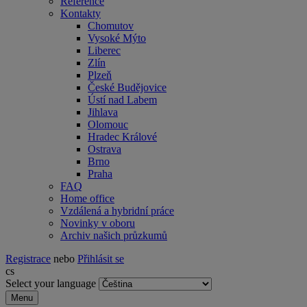
Reference
Kontakty
Chomutov
Vysoké Mýto
Liberec
Zlín
Plzeň
České Budějovice
Ústí nad Labem
Jihlava
Olomouc
Hradec Králové
Ostrava
Brno
Praha
FAQ
Home office
Vzdálená a hybridní práce
Novinky v oboru
Archiv našich průzkumů
Registrace
nebo
Přihlásit se
cs
Select your language
Menu