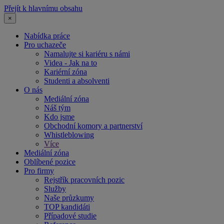
Přejít k hlavnímu obsahu
×
Nabídka práce
Pro uchazeče
Namalujte si kariéru s námi
Videa - Jak na to
Kariérní zóna
Studenti a absolventi
O nás
Mediální zóna
Náš tým
Kdo jsme
Obchodní komory a partnerství
Whistleblowing
Více
Mediální zóna
Oblíbené pozice
Pro firmy
Rejstřík pracovních pozic
Služby
Naše průzkumy
TOP kandidáti
Případové studie