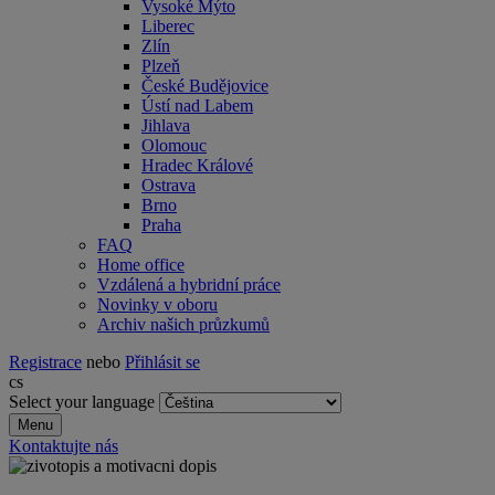
Vysoké Mýto
Liberec
Zlín
Plzeň
České Budějovice
Ústí nad Labem
Jihlava
Olomouc
Hradec Králové
Ostrava
Brno
Praha
FAQ
Home office
Vzdálená a hybridní práce
Novinky v oboru
Archiv našich průzkumů
Registrace
nebo
Přihlásit se
cs
Select your language
Menu
Kontaktujte nás