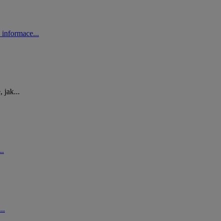
 informace...
 jak...
..
..