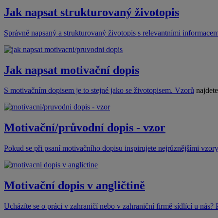
Jak napsat strukturovaný životopis
Správně napsaný a strukturovaný životopis s relevantními informacem
Jak napsat motivační dopis
S motivačním dopisem je to stejné jako se životopisem.
Vzorů
najdete
Motivační/průvodní dopis - vzor
Pokud se při psaní motivačního dopisu inspirujete nejrůznějšími vzory
Motivační dopis v angličtině
Ucházíte se o práci v zahraničí nebo v zahraniční firmě sídlící u nás? 