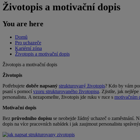
Životopis a motivační dopis
You are here
Domů
Pro uchazeče
Kariérní zóna
Životopis a motivační dopis
Životopis a motivační dopis
Životopis
Potřebujete
dobře napsaný
strukturovaný životopis
? Kdo by vám pora
psaní s pomocí
vzoru strukturovaného životopisu
. Zjistíte, jak nejl
personalistu. A nezapomeňte, životopis jde ruku v ruce s
motivačním 
Motivační dopis
Bez
průvodního dopisu
se neobejde žádný uchazeč o zaměstnání. Na
dopis na více pracovních nabídek i jak zaujmout personalistu správ