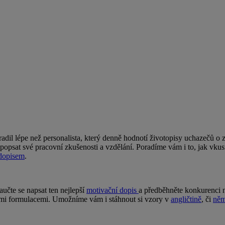
dil lépe než personalista, který denně hodnotí životopisy uchazečů o 
épe popsat své pracovní zkušenosti a vzdělání. Poradíme vám i to, jak vk
dopisem
.​
učte se napsat ten nejlepší
motivační dopis
a předběhněte konkurenci na
nými formulacemi. Umožníme vám i stáhnout si vzory v
angličtině
, či
něm