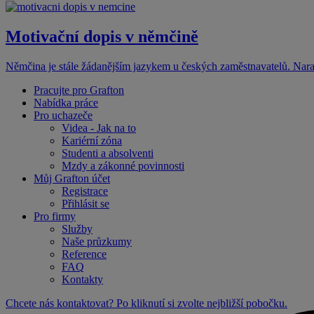
Motivační dopis v němčině
Němčina je stále žádanějším jazykem u českých zaměstnavatelů. Narazil
Pracujte pro Grafton
Nabídka práce
Pro uchazeče
Videa - Jak na to
Kariérní zóna
Studenti a absolventi
Mzdy a zákonné povinnosti
Můj Grafton účet
Registrace
Přihlásit se
Pro firmy
Služby
Naše průzkumy
Reference
FAQ
Kontakty
Chcete nás kontaktovat? Po kliknutí si zvolte nejbližší pobočku.