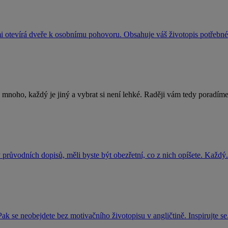
i otevírá dveře k osobnímu pohovoru. Obsahuje váš životopis potřebné
 mnoho, každý je jiný a vybrat si není lehké. Raději vám tedy poradíme,
 průvodních dopisů, měli byste být obezřetní, co z nich opíšete. Každý.
Pak se neobejdete bez motivačního životopisu v angličtině. Inspirujte se.