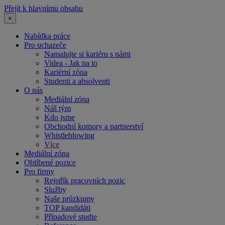
Přejít k hlavnímu obsahu
×
Nabídka práce
Pro uchazeče
Namalujte si kariéru s námi
Videa - Jak na to
Kariérní zóna
Studenti a absolventi
O nás
Mediální zóna
Náš tým
Kdo jsme
Obchodní komory a partnerství
Whistleblowing
Více
Mediální zóna
Oblíbené pozice
Pro firmy
Rejstřík pracovních pozic
Služby
Naše průzkumy
TOP kandidáti
Případové studie