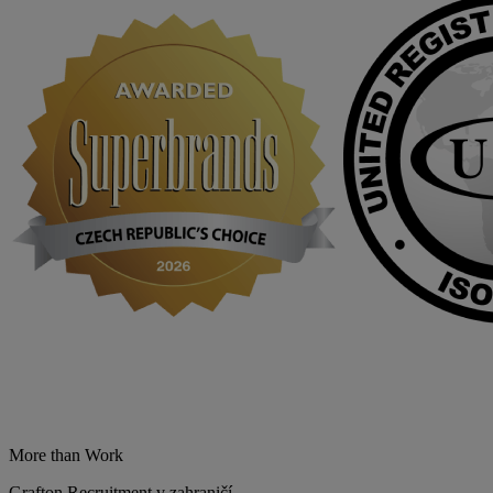
More than Work
Grafton Recruitment v zahraničí