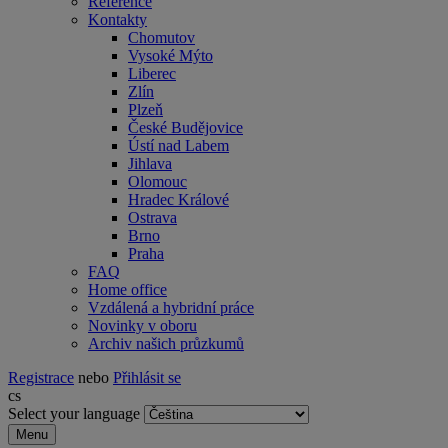
Reference
Kontakty
Chomutov
Vysoké Mýto
Liberec
Zlín
Plzeň
České Budějovice
Ústí nad Labem
Jihlava
Olomouc
Hradec Králové
Ostrava
Brno
Praha
FAQ
Home office
Vzdálená a hybridní práce
Novinky v oboru
Archiv našich průzkumů
Registrace
nebo
Přihlásit se
cs
Select your language
Menu