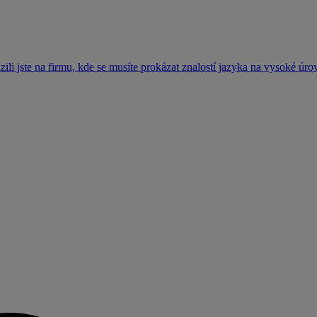
i jste na firmu, kde se musíte prokázat znalostí jazyka na vysoké úrovn