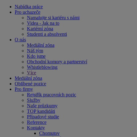
Nabídka práce
Pro uchazeče
Namalujte si kariéru s námi
Videa - Jak na to
Kariérní zóna
Studenti a absolventi
O nás
Mediální zóna
Náš tým
Kdo jsme
Obchodní komory a partnerství
Whistleblowing
Více
Mediální zóna
Oblíbené pozice
Pro firmy
Rejstřík pracovních pozic
Služby
Naše průzkumy
TOP kandidáti
Případové studie
Reference
Kontakty
Chomutov