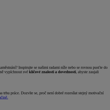
zaměstnání? Inspirujte se našimi radami níže nebo se rovnou pusťte do
usně vypíchnout své
klíčové znalosti a dovednosti
, abyste zaujali
 trhu práce. Dozvíte se, proč není dobré rozesílat stejný motivační
čině.