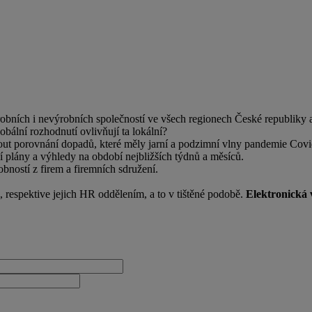
ních i nevýrobních společností ve všech regionech České republiky a p
obální rozhodnutí ovlivňují ta lokální?
ut porovnání dopadů, které měly jarní a podzimní vlny pandemie Covid-
í plány a výhledy na období nejbližších týdnů a měsíců.
obností z firem a firemních sdružení.
respektive jejich HR oddělením, a to v tištěné podobě.
Elektronická v