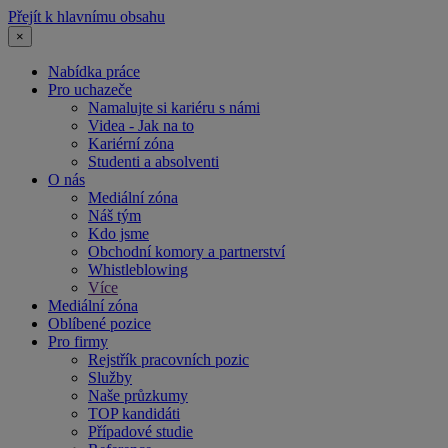
Přejít k hlavnímu obsahu
×
Nabídka práce
Pro uchazeče
Namalujte si kariéru s námi
Videa - Jak na to
Kariérní zóna
Studenti a absolventi
O nás
Mediální zóna
Náš tým
Kdo jsme
Obchodní komory a partnerství
Whistleblowing
Více
Mediální zóna
Oblíbené pozice
Pro firmy
Rejstřík pracovních pozic
Služby
Naše průzkumy
TOP kandidáti
Případové studie