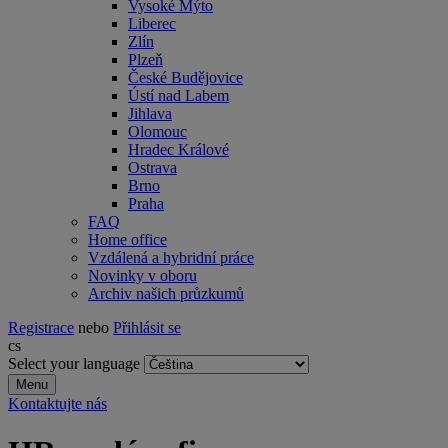
Vysoké Mýto
Liberec
Zlín
Plzeň
České Budějovice
Ústí nad Labem
Jihlava
Olomouc
Hradec Králové
Ostrava
Brno
Praha
FAQ
Home office
Vzdálená a hybridní práce
Novinky v oboru
Archiv našich průzkumů
Registrace
nebo
Přihlásit se
cs
Select your language
Menu
Kontaktujte nás