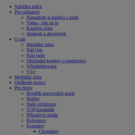
Nabídka práce
Pro uchazeče
Namalujte si kariéru s námi
Videa - Jak na to
Kariérní zóna
Studenti a absolventi
O nás
Mediální zóna
Náš tým
Kdo jsme
Obchodní komory a partnerství
Whistleblowing
Více
Mediální zóna
Oblíbené pozice
Pro firmy
Rejstřík pracovních pozic
Služby
Naše průzkumy
TOP kandidáti
Případové studie
Reference
Kontakty
Chomutov