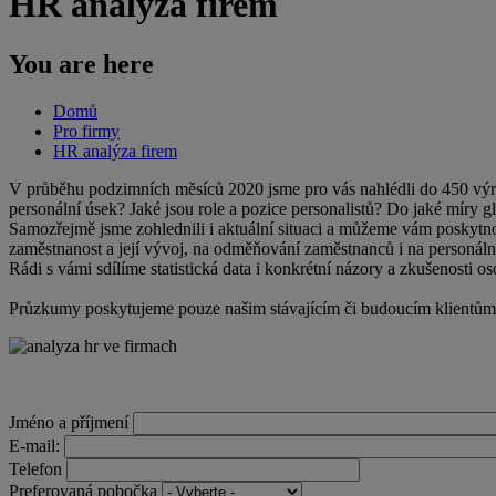
HR analýza firem
You are here
Domů
Pro firmy
HR analýza firem
V průběhu podzimních měsíců 2020 jsme pro vás nahlédli do 450 výrob
personální úsek? Jaké jsou role a pozice personalistů? Do jaké míry gl
Samozřejmě jsme zohlednili i aktuální situaci a můžeme vám poskytno
zaměstnanost a její vývoj, na odměňování zaměstnanců i na personáln
Rádi s vámi sdílíme statistická data i konkrétní názory a zkušenosti os
Průzkumy poskytujeme pouze našim stávajícím či budoucím klientům, 
Jméno a příjmení
E-mail:
Telefon
Preferovaná pobočka