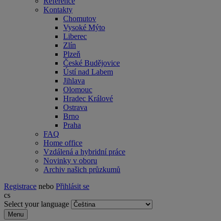
Reference
Kontakty
Chomutov
Vysoké Mýto
Liberec
Zlín
Plzeň
České Budějovice
Ústí nad Labem
Jihlava
Olomouc
Hradec Králové
Ostrava
Brno
Praha
FAQ
Home office
Vzdálená a hybridní práce
Novinky v oboru
Archiv našich průzkumů
Registrace
nebo
Přihlásit se
cs
Select your language
Menu