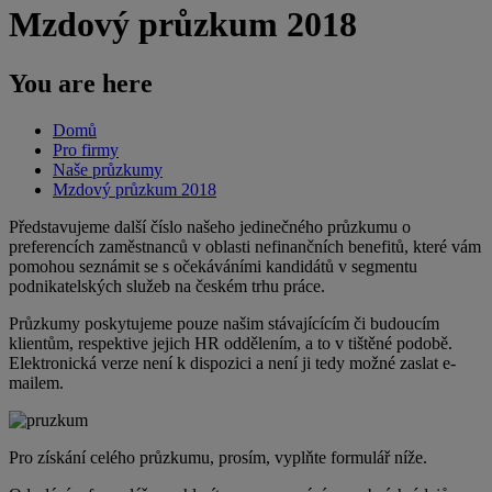
Mzdový průzkum 2018
You are here
Domů
Pro firmy
Naše průzkumy
Mzdový průzkum 2018
Představujeme další číslo našeho jedinečného průzkumu o
preferencích zaměstnanců v oblasti nefinančních benefitů, které vám
pomohou seznámit se s očekáváními kandidátů v segmentu
podnikatelských služeb na českém trhu práce.
Průzkumy poskytujeme pouze našim stávajícícím či budoucím
klientům, respektive jejich HR oddělením, a to v tištěné podobě.
Elektronická verze není k dispozici a není ji tedy možné zaslat e-
mailem.
Pro získání celého průzkumu, prosím, vyplňte formulář níže.