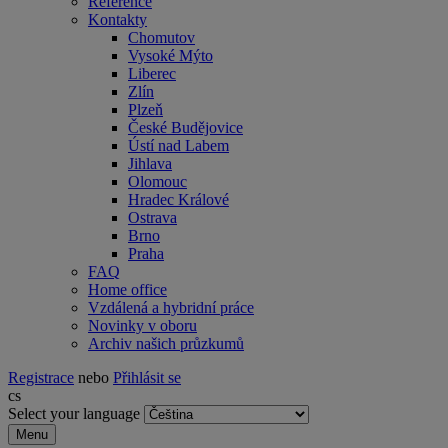
Reference
Kontakty
Chomutov
Vysoké Mýto
Liberec
Zlín
Plzeň
České Budějovice
Ústí nad Labem
Jihlava
Olomouc
Hradec Králové
Ostrava
Brno
Praha
FAQ
Home office
Vzdálená a hybridní práce
Novinky v oboru
Archiv našich průzkumů
Registrace
nebo
Přihlásit se
cs
Select your language
Menu