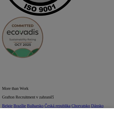
More than Work
Grafton Recruitment v zahraničí
Belgie
Brazílie
Bulharsko
Česká republika
Chorvatsko
Dánsko
Estonsko
Francie
Indie
Itálie
Kolumbie
Litva
Lotyšsko
Maďarsko