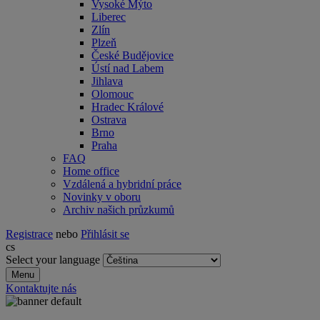
Vysoké Mýto
Liberec
Zlín
Plzeň
České Budějovice
Ústí nad Labem
Jihlava
Olomouc
Hradec Králové
Ostrava
Brno
Praha
FAQ
Home office
Vzdálená a hybridní práce
Novinky v oboru
Archiv našich průzkumů
Registrace
nebo
Přihlásit se
cs
Select your language
Menu
Kontaktujte nás