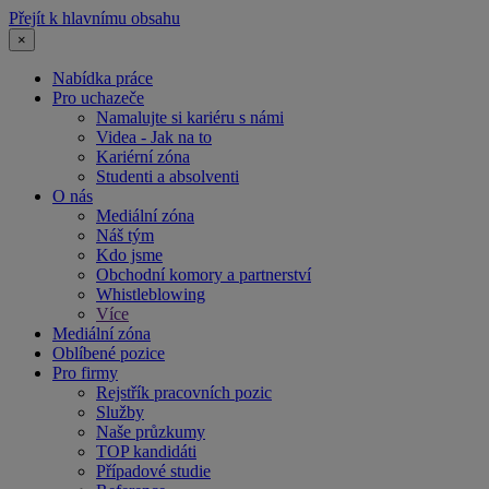
Přejít k hlavnímu obsahu
×
Nabídka práce
Pro uchazeče
Namalujte si kariéru s námi
Videa - Jak na to
Kariérní zóna
Studenti a absolventi
O nás
Mediální zóna
Náš tým
Kdo jsme
Obchodní komory a partnerství
Whistleblowing
Více
Mediální zóna
Oblíbené pozice
Pro firmy
Rejstřík pracovních pozic
Služby
Naše průzkumy
TOP kandidáti
Případové studie