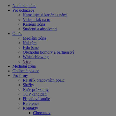
Nabídka práce
Pro uchazeče
Namalujte si kariéru s námi
Videa - Jak na to
Kariérní zóna
Studenti a absolventi
O nás
Mediální zóna
Náš tým
Kdo jsme
Obchodní komory a partnerství
Whistleblowing
Více
Mediální zóna
Oblíbené pozice
Pro firmy
Rejstřík pracovních pozic
Služby
Naše průzkumy
TOP kandidáti
Případové studie
Reference
Kontakty
Chomutov