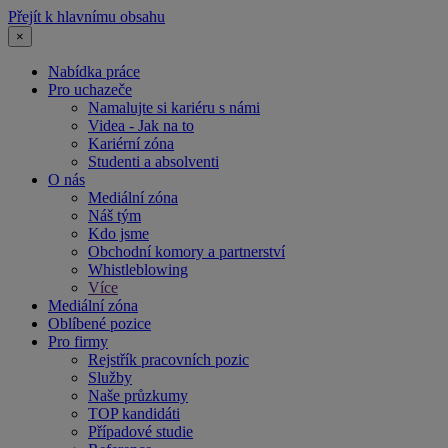
Přejít k hlavnímu obsahu
×
Nabídka práce
Pro uchazeče
Namalujte si kariéru s námi
Videa - Jak na to
Kariérní zóna
Studenti a absolventi
O nás
Mediální zóna
Náš tým
Kdo jsme
Obchodní komory a partnerství
Whistleblowing
Více
Mediální zóna
Oblíbené pozice
Pro firmy
Rejstřík pracovních pozic
Služby
Naše průzkumy
TOP kandidáti
Případové studie