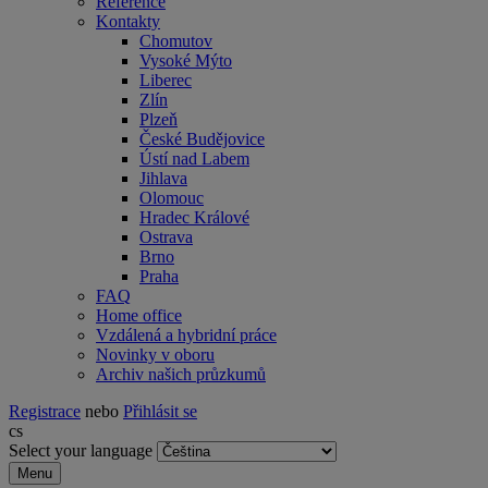
Reference
Kontakty
Chomutov
Vysoké Mýto
Liberec
Zlín
Plzeň
České Budějovice
Ústí nad Labem
Jihlava
Olomouc
Hradec Králové
Ostrava
Brno
Praha
FAQ
Home office
Vzdálená a hybridní práce
Novinky v oboru
Archiv našich průzkumů
Registrace
nebo
Přihlásit se
cs
Select your language
Menu