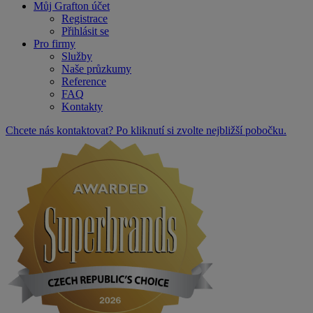
Můj Grafton účet
Registrace
Přihlásit se
Pro firmy
Služby
Naše průzkumy
Reference
FAQ
Kontakty
Chcete nás kontaktovat? Po kliknutí si zvolte nejbližší pobočku.