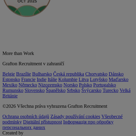
More than Work
Grafton Recruitment v zahraničí
Belgie
Brazílie
Bulharsko
Česká republika
Chorvatsko
Dánsko
Estonsko
Francie
Indie
Itálie
Kolumbie
Litva
Lotyšsko
Maďarsko
Mexiko
Německo
Nizozemsko
Norsko
Polsko
Portugalsko
Rumunsko
Slovensko
Španělsko
Srbsko
Švýcarsko
Turecko
Velká
Británie
©2026 Všechna práva vyhrazena Grafton Recruitment
Ochrana osobních údajů
Zásady používání cookies
Všeobecné
podmínky
Digitální přístupnost
Інформація про обробку
персональних даних
Created by