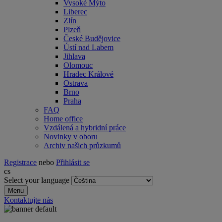
Vysoké Mýto
Liberec
Zlín
Plzeň
České Budějovice
Ústí nad Labem
Jihlava
Olomouc
Hradec Králové
Ostrava
Brno
Praha
FAQ
Home office
Vzdálená a hybridní práce
Novinky v oboru
Archiv našich průzkumů
Registrace
nebo
Přihlásit se
cs
Select your language
Menu
Kontaktujte nás