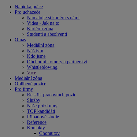
Nabídka práce
Pro uchazeče
Namalujte si kariéru s námi
Videa - Jak na to
Kariérní zóna
Studenti a absolventi
O nás
Mediální zóna
Náš tým
Kdo jsme
Obchodní komory a partnerství
Whistleblowing
Více
Mediální zóna
Oblíbené pozice
Pro firmy
Rejstřík pracovních pozic
Služby
Naše průzkumy
TOP kandidáti
Případové studie
Reference
Kontakty
Chomutov