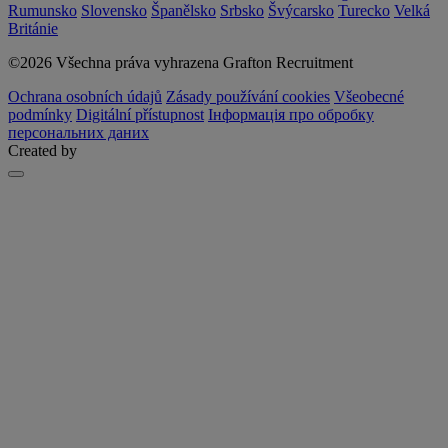
Rumunsko
Slovensko
Španělsko
Srbsko
Švýcarsko
Turecko
Velká
Británie
©2026 Všechna práva vyhrazena Grafton Recruitment
Ochrana osobních údajů
Zásady používání cookies
Všeobecné
podmínky
Digitální přístupnost
Інформація про обробку
персональних даних
Created by