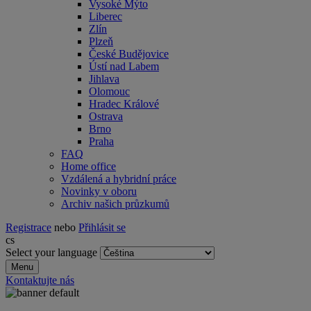
Vysoké Mýto
Liberec
Zlín
Plzeň
České Budějovice
Ústí nad Labem
Jihlava
Olomouc
Hradec Králové
Ostrava
Brno
Praha
FAQ
Home office
Vzdálená a hybridní práce
Novinky v oboru
Archiv našich průzkumů
Registrace
nebo
Přihlásit se
cs
Select your language
Menu
Kontaktujte nás