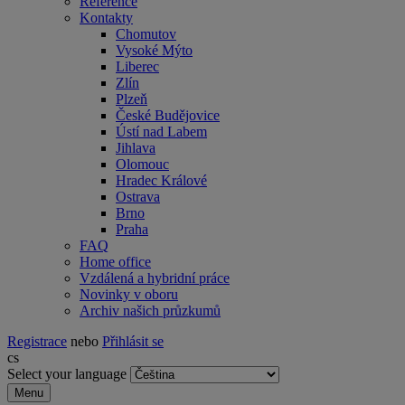
Reference
Kontakty
Chomutov
Vysoké Mýto
Liberec
Zlín
Plzeň
České Budějovice
Ústí nad Labem
Jihlava
Olomouc
Hradec Králové
Ostrava
Brno
Praha
FAQ
Home office
Vzdálená a hybridní práce
Novinky v oboru
Archiv našich průzkumů
Registrace
nebo
Přihlásit se
cs
Select your language
Menu