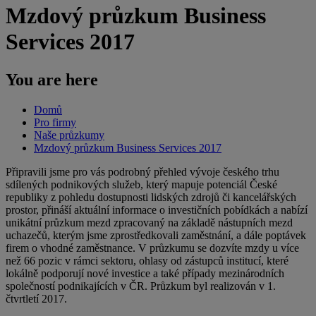
Mzdový průzkum Business
Services 2017
You are here
Domů
Pro firmy
Naše průzkumy
Mzdový průzkum Business Services 2017
Připravili jsme pro vás podrobný přehled vývoje českého trhu
sdílených podnikových služeb, který mapuje potenciál České
republiky z pohledu dostupnosti lidských zdrojů či kancelářských
prostor, přináší aktuální informace o investičních pobídkách a nabízí
unikátní průzkum mezd zpracovaný na základě nástupních mezd
uchazečů, kterým jsme zprostředkovali zaměstnání, a dále poptávek
firem o vhodné zaměstnance. V průzkumu se dozvíte mzdy u více
než 66 pozic v rámci sektoru, ohlasy od zástupců institucí, které
lokálně podporují nové investice a také případy mezinárodních
společností podnikajících v ČR. Průzkum byl realizován v 1.
čtvrtletí 2017.