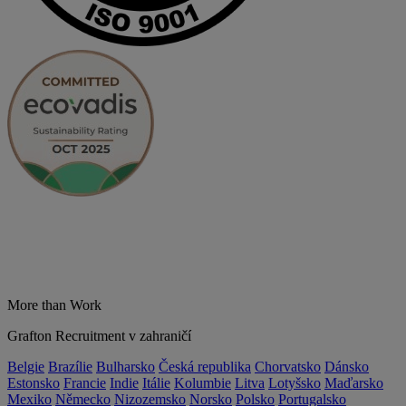
More than Work
Grafton Recruitment v zahraničí
Belgie
Brazílie
Bulharsko
Česká republika
Chorvatsko
Dánsko
Estonsko
Francie
Indie
Itálie
Kolumbie
Litva
Lotyšsko
Maďarsko
Mexiko
Německo
Nizozemsko
Norsko
Polsko
Portugalsko