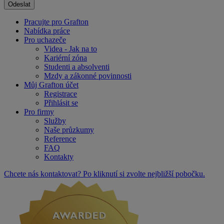
Pracujte pro Grafton
Nabídka práce
Pro uchazeče
Videa - Jak na to
Kariérní zóna
Studenti a absolventi
Mzdy a zákonné povinnosti
Můj Grafton účet
Registrace
Přihlásit se
Pro firmy
Služby
Naše průzkumy
Reference
FAQ
Kontakty
Chcete nás kontaktovat? Po kliknutí si zvolte nejbližší pobočku.