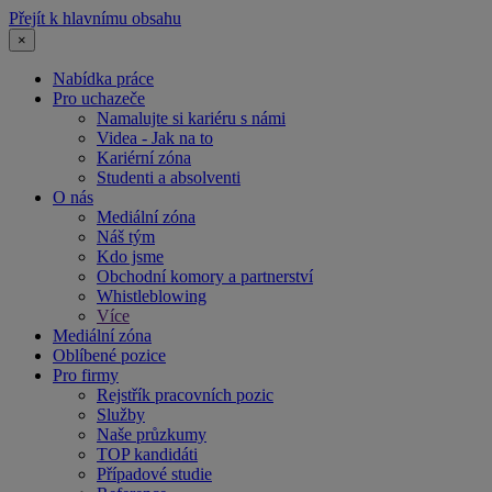
Přejít k hlavnímu obsahu
×
Nabídka práce
Pro uchazeče
Namalujte si kariéru s námi
Videa - Jak na to
Kariérní zóna
Studenti a absolventi
O nás
Mediální zóna
Náš tým
Kdo jsme
Obchodní komory a partnerství
Whistleblowing
Více
Mediální zóna
Oblíbené pozice
Pro firmy
Rejstřík pracovních pozic
Služby
Naše průzkumy
TOP kandidáti
Případové studie