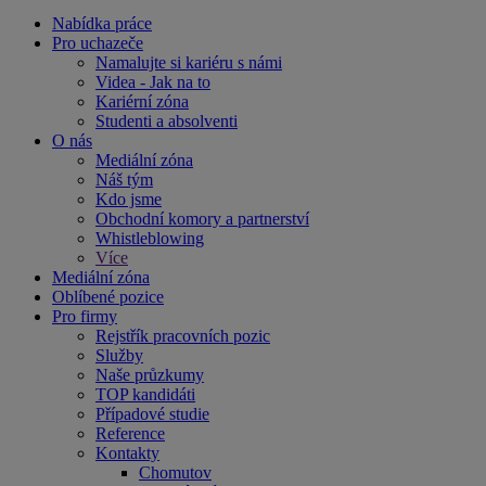
Nabídka práce
Pro uchazeče
Namalujte si kariéru s námi
Videa - Jak na to
Kariérní zóna
Studenti a absolventi
O nás
Mediální zóna
Náš tým
Kdo jsme
Obchodní komory a partnerství
Whistleblowing
Více
Mediální zóna
Oblíbené pozice
Pro firmy
Rejstřík pracovních pozic
Služby
Naše průzkumy
TOP kandidáti
Případové studie
Reference
Kontakty
Chomutov