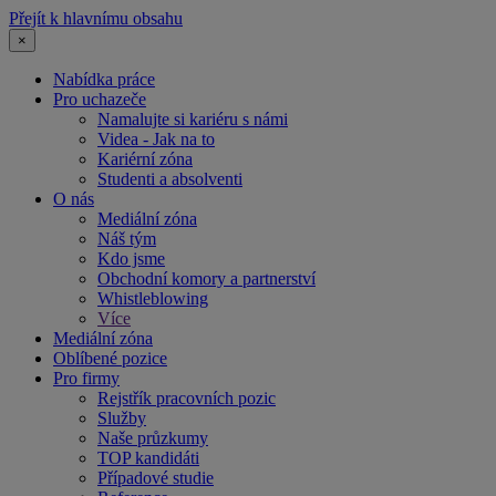
Přejít k hlavnímu obsahu
×
Nabídka práce
Pro uchazeče
Namalujte si kariéru s námi
Videa - Jak na to
Kariérní zóna
Studenti a absolventi
O nás
Mediální zóna
Náš tým
Kdo jsme
Obchodní komory a partnerství
Whistleblowing
Více
Mediální zóna
Oblíbené pozice
Pro firmy
Rejstřík pracovních pozic
Služby
Naše průzkumy
TOP kandidáti
Případové studie