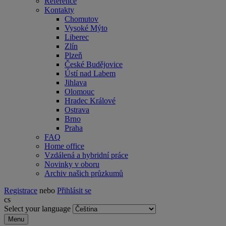
Reference
Kontakty
Chomutov
Vysoké Mýto
Liberec
Zlín
Plzeň
České Budějovice
Ústí nad Labem
Jihlava
Olomouc
Hradec Králové
Ostrava
Brno
Praha
FAQ
Home office
Vzdálená a hybridní práce
Novinky v oboru
Archiv našich průzkumů
Registrace
nebo
Přihlásit se
cs
Select your language
Menu