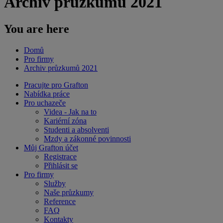
Archiv průzkumů 2021
You are here
Domů
Pro firmy
Archiv průzkumů 2021
Pracujte pro Grafton
Nabídka práce
Pro uchazeče
Videa - Jak na to
Kariérní zóna
Studenti a absolventi
Mzdy a zákonné povinnosti
Můj Grafton účet
Registrace
Přihlásit se
Pro firmy
Služby
Naše průzkumy
Reference
FAQ
Kontakty