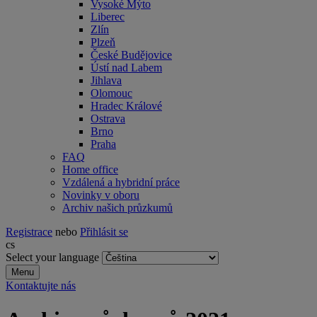
Vysoké Mýto
Liberec
Zlín
Plzeň
České Budějovice
Ústí nad Labem
Jihlava
Olomouc
Hradec Králové
Ostrava
Brno
Praha
FAQ
Home office
Vzdálená a hybridní práce
Novinky v oboru
Archiv našich průzkumů
Registrace
nebo
Přihlásit se
cs
Select your language
Menu
Kontaktujte nás