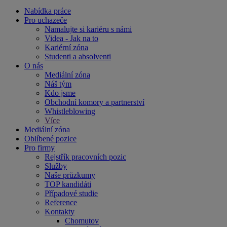
Nabídka práce
Pro uchazeče
Namalujte si kariéru s námi
Videa - Jak na to
Kariérní zóna
Studenti a absolventi
O nás
Mediální zóna
Náš tým
Kdo jsme
Obchodní komory a partnerství
Whistleblowing
Více
Mediální zóna
Oblíbené pozice
Pro firmy
Rejstřík pracovních pozic
Služby
Naše průzkumy
TOP kandidáti
Případové studie
Reference
Kontakty
Chomutov