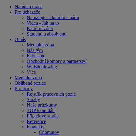
Nabídka práce
Pro uchazeče
Namalujte si kariéru s námi
Videa - Jak na to
Kariérní zóna
Studenti a absolventi
O nás
Mediální zóna
Náš tým
Kdo jsme
Obchodní komory a partnerství
Whistleblowing
Více
Mediální zóna
Oblíbené pozice
Pro firmy
Rejstřík pracovních pozic
Služby
Naše průzkumy
TOP kandidáti
Případové studie
Reference
Kontakty
Chomutov