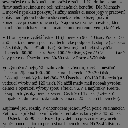
severočeské mzdy končí, tam pražské začínají. Na druhou stranu se
firmy snaží zaujmout na poli nefinančních benefitů. Dle Michaely
Drncové například poskytují služby maséra či lekce jógy v pracovní
době, hradí plnou hodnotu stravenek anebo nabízejí právní
konzultace pro soukromé účely. Najdou se i zaměstnavatelé, kteří
maminkám odcházejícím na mateřskou dovolenou věnují kočárek.
V IT si nejvíce vydělá ředitel IT (Liberecko 90-140 tisíc, Praha 150-
250 tisíc), nejméně specialista technické podpory 1. stupně (Ústecko
22-30 tisíc, Praha 35-40 tisíc). Softwarový architekt si vydělá na
Liberecku 60-90 tisíc, v Praze 100-150 tisíc, vývojář C/C++ s 0 až 3
lety praxe na Ústecku bere 30-50 tisíc, v Praze 45-70 tisíc.
Ve výrobě má nejvyšší mzdu vedoucí závodu, který si měsíčně na
Ústecku přijde na 100-200 tisíc, na Liberecku 120-200 tisíc,
následují technický ředitel (80-125 Ústecko, 100-130 Liberecko) a
vedoucí výroby (až 120 tisíc). Nejnižší mzdy mají naopak výrobní
dělníci a operátoři výroby spolu s řidiči VZV a lakýrníky. Ředitel
nákupu a logistiky bere na severu Čech 95-145 tisíc (Ústecko),
naopak skladníkova mzda často začíná na 20 tisících (Liberecko).
Zajímavé jsou rozdíly v ohodnocení jednotlivých pozic ve financích.
Zatímco například hlavní účetní si na Liberecku vydělá 40-60 tisíc,
na Ústecku 55-90 tisíc. Rozdíl je vidět i na pozici mzdový účetní,
zaměstnanec na tomto postu si na Liberecku vydělá 28-45 tisíc, na