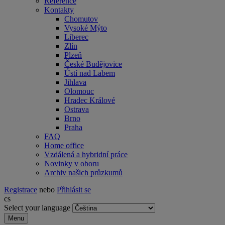
Reference
Kontakty
Chomutov
Vysoké Mýto
Liberec
Zlín
Plzeň
České Budějovice
Ústí nad Labem
Jihlava
Olomouc
Hradec Králové
Ostrava
Brno
Praha
FAQ
Home office
Vzdálená a hybridní práce
Novinky v oboru
Archiv našich průzkumů
Registrace
nebo
Přihlásit se
cs
Select your language
Menu