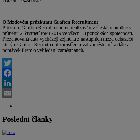
Ústecku 35-50 tisíc.
O Mzdovém průzkumu Grafton Recruitment
Průzkum Grafton Recruitment byl realizován v České republice v
průběhu 2. čtvrtletí roku 2019 ve všech 13 pobočkách společnosti.
Prezentovaná data vycházejí zejména z nástupních mezd uchazečů,
kterým Grafton Recruitment zprostředkoval zaměstnání, a dále z
poptávek firem o vyhledání zaměstnanců.
Twitter
Facebook
LinkedIn
Email
Poslední články