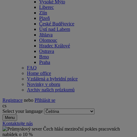
Vysoké Mýto
Liberec
Zlín
Plzeň
České Budějovice
Ústí nad Labem
Jihlava
Olomouc
Hradec Králové
Ostrava
Brno
Praha
FAQ
Home office
Vzdálená a hybridní práce
Novinky v oboru
Archiv našich průzkumů
Registrace
nebo
Přihlásit se
cs
Select your language
Menu
Kontaktujte nás