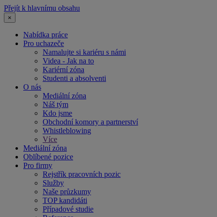
Přejít k hlavnímu obsahu
×
Nabídka práce
Pro uchazeče
Namalujte si kariéru s námi
Videa - Jak na to
Kariérní zóna
Studenti a absolventi
O nás
Mediální zóna
Náš tým
Kdo jsme
Obchodní komory a partnerství
Whistleblowing
Více
Mediální zóna
Oblíbené pozice
Pro firmy
Rejstřík pracovních pozic
Služby
Naše průzkumy
TOP kandidáti
Případové studie