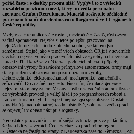
pořád často i o desítky procent nižší.
Vyplývá to z výsledků
rozsáhlého průzkumu mezd, který provedla personální
agentura Grafton Recruitment. Materiál poskytuje přehledné
porovnání finančního ohodnocení u 8 segmentů ve 13 regionech
České republiky.
Mzdy v celé republice stále rostou, meziročně o 7-8 %, růst ovšem
začíná zpomalovat. Nejvíce si letos polepšili pracovníci na
nejnižších pozicích, a to bez ohledu na obor, ve kterém jsou
zaměstnáni. Stejně jako v téměř všech oblastech ČR je i v severních
Čechách nejvíce volných pracovních míst ve výrobě, na Liberecku
navíc i v IT. I když se v některých podnicích objevují případy
omezování výroby či zavádění průmyslové automatizace, firmy mají
stále problém s obsazováním pozic operátorů výroby,
elektrotechniků, elektromechaniků, mechatroniků, zámečníků a
seřizovačů. Do značné míry je to dáno i tím, že mladá generace
nejeví o tyto obory zájem. V souvislosti se zaváděním automatizace
do výrobních provozů je velký hlad i po programátorech robotů a
tradičně firmám chybí IT experti nejrůznější specializace. Dostatek
kandidátů je naopak patrný v administrativě, volní uchazeči o práci
se objevují i v oblasti nákupu a logistiky.
Nedostatek pracovníků na nejrůznější technické pozice je dán tím,
že řada lidí ze severních Čech odchází za prací mimo region.
Z Ústecka nejčastěji do Prahy, z Karlovarska zase do Německa
. „Za