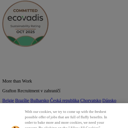
More than Work
Grafton Recruitment v zahraničí
Belgie
Brazílie
Bulharsko
Česká republika
Chorvatsko
Dánsko
Estonsko
Francie
Indie
Itálie
Kolumbie
Litva
Lotyšsko
Maďarsko
Mexiko
Německo
Nizozemsko
Norsko
Polsko
Portugalsko
With our cookies, we try to come up with the freshest
Rumunsko
Slovensko
Španělsko
Srbsko
Švýcarsko
Turecko
Velká
possible offer of jobs that are full of fluffy benefits. In
Británie
order to bake more and more cookies, we need your
consent. By clicking on the “Allow All Cookies”