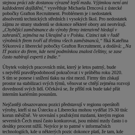
stejnou práci zde dostanou výrazně lepší mzdu. Výjimkou není ani
každodenní dojíždění,“
vysvětluje Michaela Drncová z ústecké
pobočky Grafton Recruitment. Problémem je i nedostatek
absolventů technických středních i vysokých škol. Pro nedostatek
zájmu ze strany studentů se dokonce některé obory ani neotvírají.
„
Chybějící zaměstnance do výroby firmy intenzivně hledají v
zahraničí, zejména na Ukrajině a v Polsku.
Cizinci tak v řadě
výrobních firem tvoří až třetinu všech zaměstnanců,“
říká Kateřina
Sýkorová z liberecké pobočky Grafton Recruitment, a dodává:
„Na
IT pozice do firem, kde není podmínkou znalost češtiny, se zase
často nabírají experti z Indie.“
Úbytek volných pracovních míst, který je letos patrný, bude
s největší pravděpodobností pokračovat i v průběhu roku 2020.
S tím se ponese i snížení tlaku na růst mezd. Firmy tím získají
prostor na stabilizaci svých týmů, věnovat se chtějí zejména rozvoji
dovedností svých lidí. Očekává se, že příští rok bude také přát
interním kariérním posunům.
Nejčastěji obsazovanou pozici představují v regionu operátoři
výroby, kteří si na Ústecku a Liberecku mohou vydělat 19-30 tisíc
korun měsíčně. Ve srovnání s pražskými mzdami, kterým region
severních Čech musí často konkurovat, jsou místní mzdy často i o
desítky procent nižší. Nejvíce je to patrné v informačních
technologiích, kde u některých pozic dokonce platí, že tam, kde