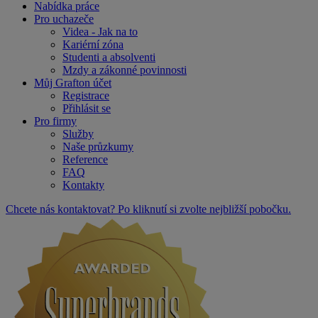
Nabídka práce
Pro uchazeče
Videa - Jak na to
Kariérní zóna
Studenti a absolventi
Mzdy a zákonné povinnosti
Můj Grafton účet
Registrace
Přihlásit se
Pro firmy
Služby
Naše průzkumy
Reference
FAQ
Kontakty
Chcete nás kontaktovat? Po kliknutí si zvolte nejbližší pobočku.