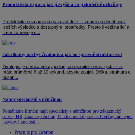
Produktivita v práci: jak ji zvýšit a co ji skutečně ovlivňuje
Produktivita neznamená pracovat déle — znamená dosáhnout 
lepších výsledků s dostupnými prostředky. Přesto ji většina lidí a 
firem zaměňuje s...
Jak dlouhý má být životopis a jak ho správně strukturovat
Životopis je první a někdy jediné, co recruiter o vás zjistí — a 
máte průměrně 6 až 10 sekund, abyste zaujali. Délka, struktura a 
obsah...
Nábor specialistů s němčinou
Pomáháme firmám najít specialisty s němčinou pro zákaznický
servis, HR, finance, obchod, IT i technické pozice. Ověřujeme nejen
jazykové znalosti...
Pracujte pro Grafton