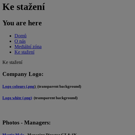
Ke stažení
You are here
Domů
O nás
Mediální zóna
Ke stažení
Ke stažení
Company Logo:
Logo colours (.png
)
(transparent background)
Logo white (.png)
(transparent background)
Photos - Managers:
Martin Malo
- Managing Director CZ & SK