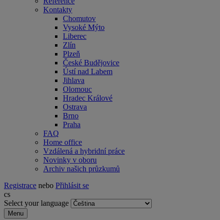
Reference
Kontakty
Chomutov
Vysoké Mýto
Liberec
Zlín
Plzeň
České Budějovice
Ústí nad Labem
Jihlava
Olomouc
Hradec Králové
Ostrava
Brno
Praha
FAQ
Home office
Vzdálená a hybridní práce
Novinky v oboru
Archiv našich průzkumů
Registrace
nebo
Přihlásit se
cs
Select your language
Menu