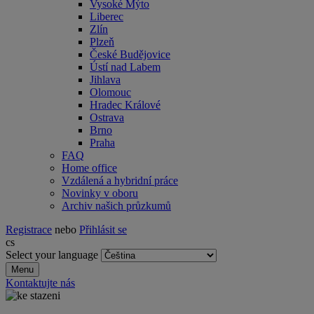
Vysoké Mýto
Liberec
Zlín
Plzeň
České Budějovice
Ústí nad Labem
Jihlava
Olomouc
Hradec Králové
Ostrava
Brno
Praha
FAQ
Home office
Vzdálená a hybridní práce
Novinky v oboru
Archiv našich průzkumů
Registrace
nebo
Přihlásit se
cs
Select your language
Menu
Kontaktujte nás