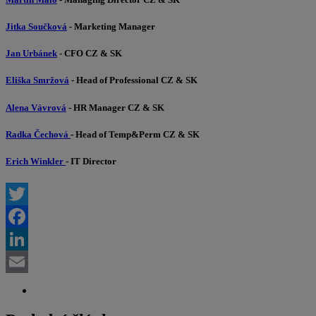
Jitka Součková
- Marketing Manager
Jan Urbánek
- CFO CZ & SK
Eliška Smržová
- Head of Professional CZ & SK
Alena Vávrová
- HR Manager CZ & SK
Radka Čechová
- Head of Temp&Perm CZ & SK
Erich Winkler
- IT Director
Twitter
Facebook
LinkedIn
Email