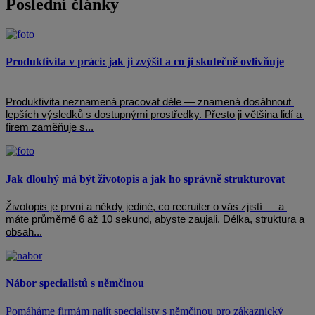
Poslední články
Produktivita v práci: jak ji zvýšit a co ji skutečně ovlivňuje
Produktivita neznamená pracovat déle — znamená dosáhnout 
lepších výsledků s dostupnými prostředky. Přesto ji většina lidí a 
firem zaměňuje s...
Jak dlouhý má být životopis a jak ho správně strukturovat
Životopis je první a někdy jediné, co recruiter o vás zjistí — a 
máte průměrně 6 až 10 sekund, abyste zaujali. Délka, struktura a 
obsah...
Nábor specialistů s němčinou
Pomáháme firmám najít specialisty s němčinou pro zákaznický