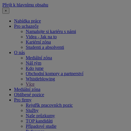
Přejít k hlavnímu obsahu
×
Nabídka práce
Pro uchazeče
Namalujte si kariéru s námi
Videa - Jak na to
Kariérní zóna
Studenti a absolventi
O nás
Mediální zóna
Náš tým
Kdo jsme
Obchodní komory a partnerství
Whistleblowing
Více
Mediální zóna
Oblíbené pozice
Pro firmy
Rejstřík pracovních pozic
Služby
Naše průzkumy
TOP kandidáti
Případové studie