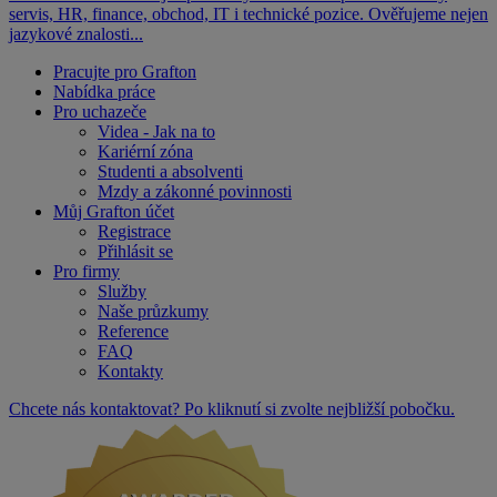
servis, HR, finance, obchod, IT i technické pozice. Ověřujeme nejen
jazykové znalosti...
Pracujte pro Grafton
Nabídka práce
Pro uchazeče
Videa - Jak na to
Kariérní zóna
Studenti a absolventi
Mzdy a zákonné povinnosti
Můj Grafton účet
Registrace
Přihlásit se
Pro firmy
Služby
Naše průzkumy
Reference
FAQ
Kontakty
Chcete nás kontaktovat? Po kliknutí si zvolte nejbližší pobočku.