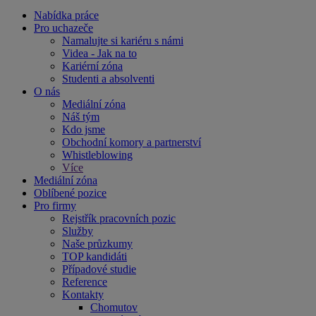
Nabídka práce
Pro uchazeče
Namalujte si kariéru s námi
Videa - Jak na to
Kariérní zóna
Studenti a absolventi
O nás
Mediální zóna
Náš tým
Kdo jsme
Obchodní komory a partnerství
Whistleblowing
Více
Mediální zóna
Oblíbené pozice
Pro firmy
Rejstřík pracovních pozic
Služby
Naše průzkumy
TOP kandidáti
Případové studie
Reference
Kontakty
Chomutov