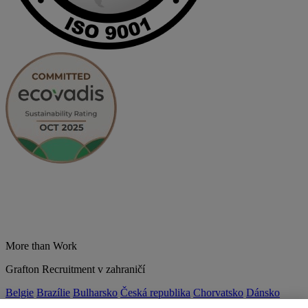
More than Work
Grafton Recruitment v zahraničí
Belgie
Brazílie
Bulharsko
Česká republika
Chorvatsko
Dánsko
Estonsko
Francie
Indie
Itálie
Kolumbie
Litva
Lotyšsko
Maďarsko