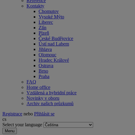
Reference
Kontakty
Chomutov
Vysoké Mýto
Liberec
Zlín
Plzeň
České Budějovice
Ústí nad Labem
Jihlava
Olomouc
Hradec Králové
Ostrava
Brno
Praha
FAQ
Home office
Vzdálená a hybridní práce
Novinky v oboru
Archiv našich průzkumů
Registrace
nebo
Přihlásit se
cs
Select your language
Menu