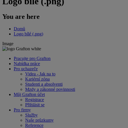
Logo bílé (.png)
You are here
Domů
Logo bílé (.png)
Image
Pracujte pro Grafton
Nabídka práce
Pro uchazeče
Videa - Jak na to
Kariérní zóna
Studenti a absolventi
Mzdy a zákonné povinnosti
Můj Grafton účet
Registrace
Přihlásit se
Pro firmy
Služby
Naše průzkumy
Reference