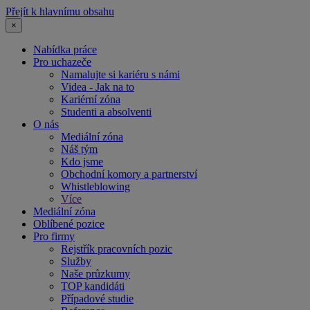
Přejít k hlavnímu obsahu
×
Nabídka práce
Pro uchazeče
Namalujte si kariéru s námi
Videa - Jak na to
Kariérní zóna
Studenti a absolventi
O nás
Mediální zóna
Náš tým
Kdo jsme
Obchodní komory a partnerství
Whistleblowing
Více
Mediální zóna
Oblíbené pozice
Pro firmy
Rejstřík pracovních pozic
Služby
Naše průzkumy
TOP kandidáti
Případové studie