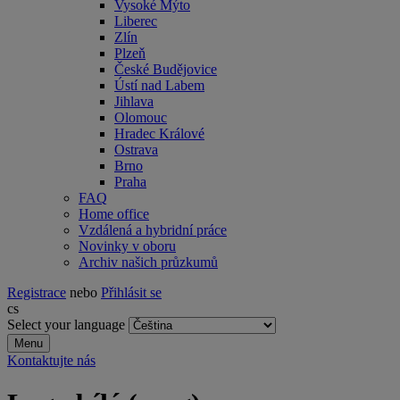
Vysoké Mýto
Liberec
Zlín
Plzeň
České Budějovice
Ústí nad Labem
Jihlava
Olomouc
Hradec Králové
Ostrava
Brno
Praha
FAQ
Home office
Vzdálená a hybridní práce
Novinky v oboru
Archiv našich průzkumů
Registrace
nebo
Přihlásit se
cs
Select your language
Menu
Kontaktujte nás