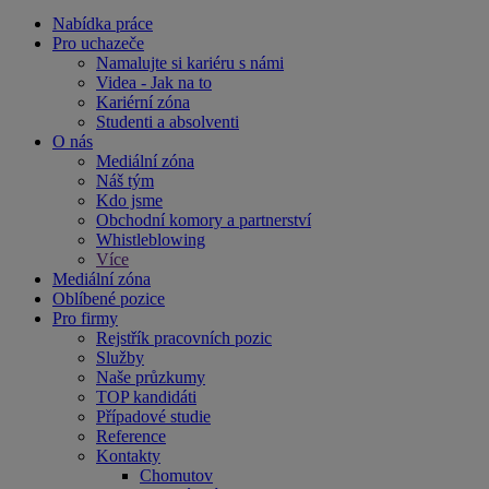
Nabídka práce
Pro uchazeče
Namalujte si kariéru s námi
Videa - Jak na to
Kariérní zóna
Studenti a absolventi
O nás
Mediální zóna
Náš tým
Kdo jsme
Obchodní komory a partnerství
Whistleblowing
Více
Mediální zóna
Oblíbené pozice
Pro firmy
Rejstřík pracovních pozic
Služby
Naše průzkumy
TOP kandidáti
Případové studie
Reference
Kontakty
Chomutov