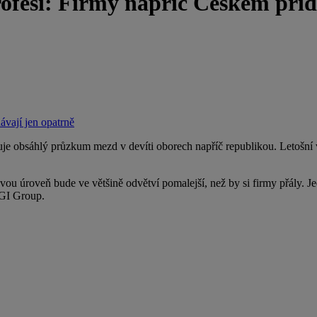
fesí: Firmy napříč Českem přid
ávají jen opatrně
je obsáhlý průzkum mezd v devíti oborech napříč republikou. Letošní vý
ou úroveň bude ve většině odvětví pomalejší, než by si firmy přály. Je
a GI Group.