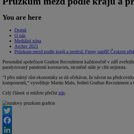
Průzkum mezd podle krajů a pro
You are here
Domů
O nás
Mediální zóna
Archiv 2021
Průzkum mezd podle krajů a profesí: Firmy napříč Českem přid
Personální společnost Grafton Recruitment každoročně v září zveřejňu
paralyzovaný pandemií koronaviru, nicméně stále je cítit nejistota.
“I přes mírný růst ekonomiky se dá očekávat, že návrat na předcovidov
komponentů,“ vysvětluje Martin Malo, ředitel Grafton Recruitment 
Celý článek si můžete přečíst
zde
.
Twitter
Facebook