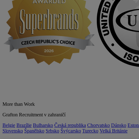
More than Work
Grafton Recruitment v zahraničí
Belgie
Brazílie
Bulharsko
Česká republika
Chorvatsko
Dánsko
Eston
Slovensko
Španělsko
Srbsko
Švýcarsko
Turecko
Velká Británie