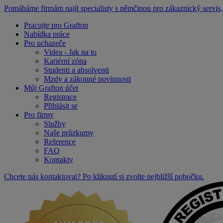
Pomáháme firmám najít specialisty s němčinou pro zákaznický servis, 
Pracujte pro Grafton
Nabídka práce
Pro uchazeče
Videa - Jak na to
Kariérní zóna
Studenti a absolventi
Mzdy a zákonné povinnosti
Můj Grafton účet
Registrace
Přihlásit se
Pro firmy
Služby
Naše průzkumy
Reference
FAQ
Kontakty
Chcete nás kontaktovat? Po kliknutí si zvolte nejbližší pobočku.