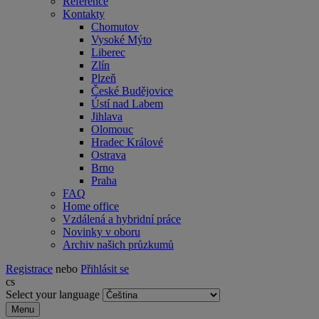
Reference
Kontakty
Chomutov
Vysoké Mýto
Liberec
Zlín
Plzeň
České Budějovice
Ústí nad Labem
Jihlava
Olomouc
Hradec Králové
Ostrava
Brno
Praha
FAQ
Home office
Vzdálená a hybridní práce
Novinky v oboru
Archiv našich průzkumů
Registrace
nebo
Přihlásit se
cs
Select your language
Menu