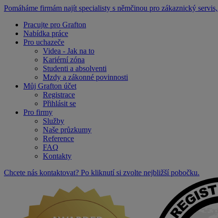
Pomáháme firmám najít specialisty s němčinou pro zákaznický servis, 
Pracujte pro Grafton
Nabídka práce
Pro uchazeče
Videa - Jak na to
Kariérní zóna
Studenti a absolventi
Mzdy a zákonné povinnosti
Můj Grafton účet
Registrace
Přihlásit se
Pro firmy
Služby
Naše průzkumy
Reference
FAQ
Kontakty
Chcete nás kontaktovat? Po kliknutí si zvolte nejbližší pobočku.