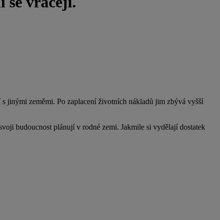
í se vracejí.
í s jinými zeměmi. Po zaplacení životních nákladů jim zbývá vyšší
oji budoucnost plánují v rodné zemi. Jakmile si vydělají dostatek