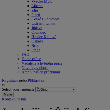
Vysoké Mýto
Liberec
Zlín
Plzeň
České Budějovice
Ústí nad Labem
Jihlava
Olomouc
Hradec Králové
Ostrava
Brno
Praha
FAQ
Home office
Vzdálená a hybridní práce
Novinky v oboru
Archiv našich průzkumů
Registrace
nebo
Přihlásit se
cs
Select your language
Menu
Kontaktujte nás