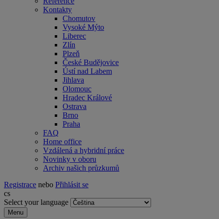
Reference
Kontakty
Chomutov
Vysoké Mýto
Liberec
Zlín
Plzeň
České Budějovice
Ústí nad Labem
Jihlava
Olomouc
Hradec Králové
Ostrava
Brno
Praha
FAQ
Home office
Vzdálená a hybridní práce
Novinky v oboru
Archiv našich průzkumů
Registrace
nebo
Přihlásit se
cs
Select your language
Menu