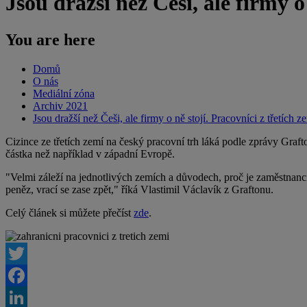
Jsou dražší než Češi, ale firmy o 
You are here
Domů
O nás
Mediální zóna
Archiv 2021
Jsou dražší než Češi, ale firmy o ně stojí. Pracovníci z třetích ze
Cizince ze třetích zemí na český pracovní trh láká podle zprávy Graf
částka než například v západní Evropě.
"Velmi záleží na jednotlivých zemích a důvodech, proč je zaměstnanci
peněz, vrací se zase zpět," říká Vlastimil Václavík z Graftonu.
Celý článek si můžete přečíst
zde
.
Twitter
Facebook