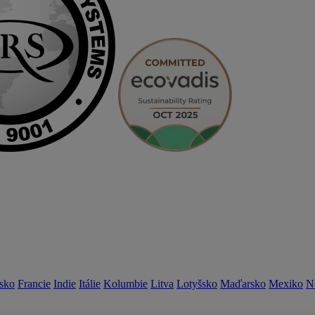
sko
Francie
Indie
Itálie
Kolumbie
Litva
Lotyšsko
Maďarsko
Mexiko
N