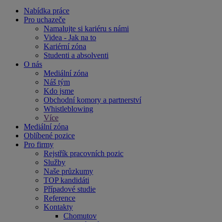
Nabídka práce
Pro uchazeče
Namalujte si kariéru s námi
Videa - Jak na to
Kariérní zóna
Studenti a absolventi
O nás
Mediální zóna
Náš tým
Kdo jsme
Obchodní komory a partnerství
Whistleblowing
Více
Mediální zóna
Oblíbené pozice
Pro firmy
Rejstřík pracovních pozic
Služby
Naše průzkumy
TOP kandidáti
Případové studie
Reference
Kontakty
Chomutov