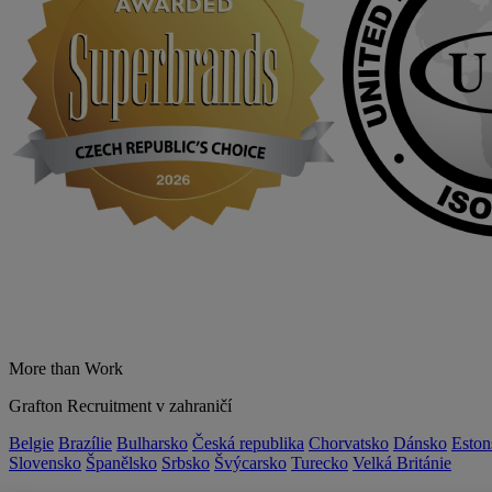
More than Work
Grafton Recruitment v zahraničí
Belgie
Brazílie
Bulharsko
Česká republika
Chorvatsko
Dánsko
Eston
Slovensko
Španělsko
Srbsko
Švýcarsko
Turecko
Velká Británie