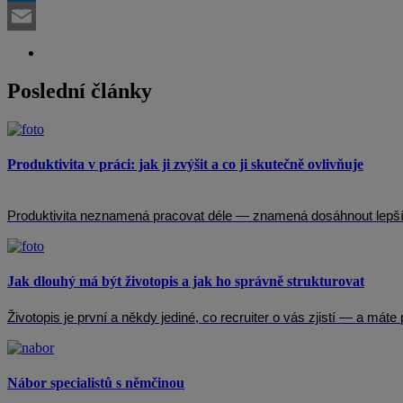
LinkedIn
Email
Poslední články
Produktivita v práci: jak ji zvýšit a co ji skutečně ovlivňuje
Produktivita neznamená pracovat déle — znamená dosáhnout lepších 
Jak dlouhý má být životopis a jak ho správně strukturovat
Životopis je první a někdy jediné, co recruiter o vás zjistí — a mát
Nábor specialistů s němčinou