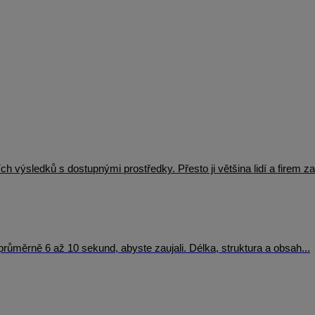
výsledků s dostupnými prostředky. Přesto ji většina lidí a firem za
e průměrně 6 až 10 sekund, abyste zaujali. Délka, struktura a obsah...