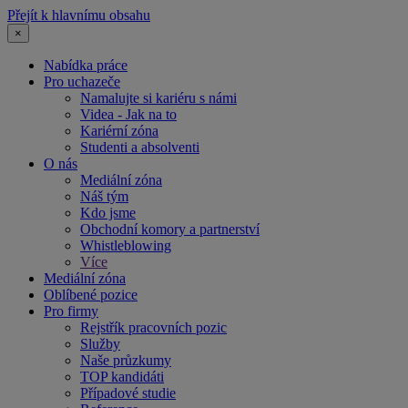
Přejít k hlavnímu obsahu
×
Nabídka práce
Pro uchazeče
Namalujte si kariéru s námi
Videa - Jak na to
Kariérní zóna
Studenti a absolventi
O nás
Mediální zóna
Náš tým
Kdo jsme
Obchodní komory a partnerství
Whistleblowing
Více
Mediální zóna
Oblíbené pozice
Pro firmy
Rejstřík pracovních pozic
Služby
Naše průzkumy
TOP kandidáti
Případové studie