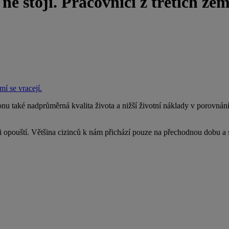
ně stojí. Pracovníci z třetích zem
mí se vracejí.
tonu také nadprůměrná kvalita života a nižší životní náklady v porovnán
 opouští. Většina cizinců k nám přichází pouze na přechodnou dobu a sv