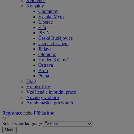
Reference
Kontakty
Chomutov
Vysoké Mýto
Liberec
Zlín
Plzeň
České Budějovice
Ústí nad Labem
Jihlava
Olomouc
Hradec Králové
Ostrava
Brno
Praha
FAQ
Home office
Vzdálená a hybridní práce
Novinky v oboru
Archiv našich průzkumů
Registrace
nebo
Přihlásit se
cs
Select your language
Menu