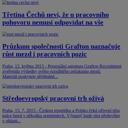
Třetina Čechů neví, že u pracovního
pohovoru nemusí odpovídat na vše
Průzkum společnosti Grafton naznačuje
růst mezd i pracovních pozic
Praha, 12. května 2015 - Personální agentura Grafton Recruitment
zveřejnila výsledky svého rozsáhlého průzkumu mezd.
Materiál poskytuje přehledné...
Středoevropský pracovní trh ožívá
Praha, 15. 7. 2015 - Českou republiku a Polsko čeká oživení trhu
práce hned v několika segmentech. Výrazný bude růst především
v oblasti...