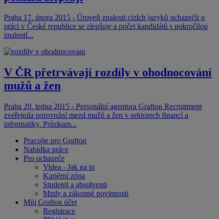
Praha 17. února 2015 - Úroveň znalosti cizích jazyků uchazečů o
práci v České republice se zlepšuje a počet kandidátů s pokročilou
znalostí...
V ČR přetrvávají rozdíly v ohodnocování
mužů a žen
Praha 20. ledna 2015 - Personální agentura Grafton Recruitment
zveřejnila porovnání mezd mužů a žen v sektorech financí a
informatiky. Průzkum...
Pracujte pro Grafton
Nabídka práce
Pro uchazeče
Videa - Jak na to
Kariérní zóna
Studenti a absolventi
Mzdy a zákonné povinnosti
Můj Grafton účet
Registrace