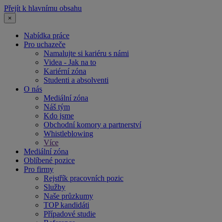
Přejít k hlavnímu obsahu
×
Nabídka práce
Pro uchazeče
Namalujte si kariéru s námi
Videa - Jak na to
Kariérní zóna
Studenti a absolventi
O nás
Mediální zóna
Náš tým
Kdo jsme
Obchodní komory a partnerství
Whistleblowing
Více
Mediální zóna
Oblíbené pozice
Pro firmy
Rejstřík pracovních pozic
Služby
Naše průzkumy
TOP kandidáti
Případové studie