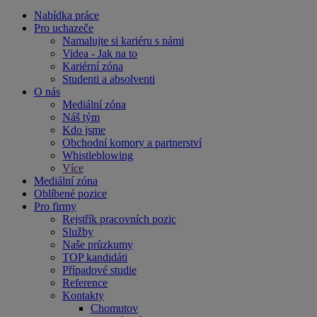
Nabídka práce
Pro uchazeče
Namalujte si kariéru s námi
Videa - Jak na to
Kariérní zóna
Studenti a absolventi
O nás
Mediální zóna
Náš tým
Kdo jsme
Obchodní komory a partnerství
Whistleblowing
Více
Mediální zóna
Oblíbené pozice
Pro firmy
Rejstřík pracovních pozic
Služby
Naše průzkumy
TOP kandidáti
Případové studie
Reference
Kontakty
Chomutov