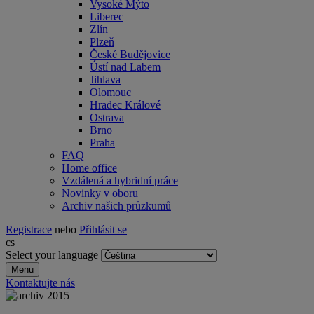
Vysoké Mýto
Liberec
Zlín
Plzeň
České Budějovice
Ústí nad Labem
Jihlava
Olomouc
Hradec Králové
Ostrava
Brno
Praha
FAQ
Home office
Vzdálená a hybridní práce
Novinky v oboru
Archiv našich průzkumů
Registrace
nebo
Přihlásit se
cs
Select your language
Menu
Kontaktujte nás