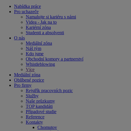
Nabídka práce
Pro uchazeče
Namalujte si kariéru s námi
Videa - Jak na to
Kariérní zóna
Studenti a absolventi
O nás
Mediální zóna
Náš tým
Kdo jsme
Obchodní komory a partnerství
Whistleblowing
Více
Mediální zóna
Oblíbené pozice
Pro firmy
Rejstřík pracovních pozic
Služby
Naše průzkumy
TOP kandidáti
Případové studie
Reference
Kontakty
Chomutov