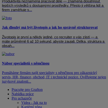
Produktivita neznamená pracovat déle — znamená dosáhnout 
lepších výsledků s dostupnými prostředky. Přesto ji většina lidí a 
firem zaměňuje s...
Jak dlouhý má být životopis a jak ho správně strukturovat
Životopis je první a někdy jediné, co recruiter o vás zjistí — a 
máte průměrně 6 až 10 sekund, abyste zaujali. Délka, struktura a 
obsah...
Nábor specialistů s němčinou
Pomáháme firmám najít specialisty s němčinou pro zákaznický
servis, HR, finance, obchod, IT i technické pozice. Ověřujeme nejen
jazykové znalosti...
Pracujte pro Grafton
Nabídka práce
Pro uchazeče
Videa - Jak na to
Kariérní zóna