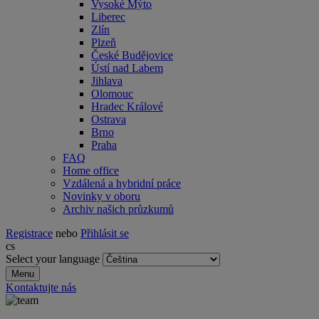
Vysoké Mýto
Liberec
Zlín
Plzeň
České Budějovice
Ústí nad Labem
Jihlava
Olomouc
Hradec Králové
Ostrava
Brno
Praha
FAQ
Home office
Vzdálená a hybridní práce
Novinky v oboru
Archiv našich průzkumů
Registrace
nebo
Přihlásit se
cs
Select your language
Menu
Kontaktujte nás