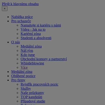
Přejít k hlavnímu obsahu
×
Nabídka práce
Pro uchazeče
Namalujte si kariéru s námi
Videa - Jak na to
Kariérní zóna
Studenti a absolventi
O nás
Mediální zóna
Náš tým
Kdo jsme
Obchodní komory a partnerství
Whistleblowing
Více
Mediální zóna
Oblíbené pozice
Pro firmy
Rejstřík pracovních pozic
Služby
Naše průzkumy
TOP kandidáti
Případové studie