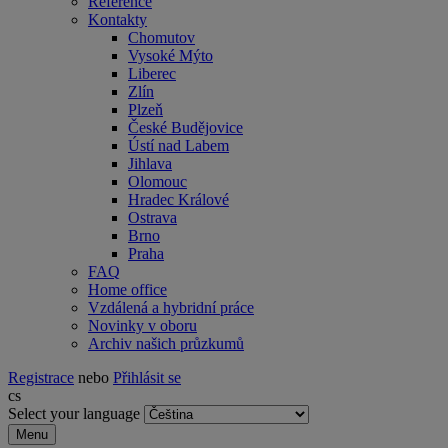
Reference
Kontakty
Chomutov
Vysoké Mýto
Liberec
Zlín
Plzeň
České Budějovice
Ústí nad Labem
Jihlava
Olomouc
Hradec Králové
Ostrava
Brno
Praha
FAQ
Home office
Vzdálená a hybridní práce
Novinky v oboru
Archiv našich průzkumů
Registrace
nebo
Přihlásit se
cs
Select your language
Menu