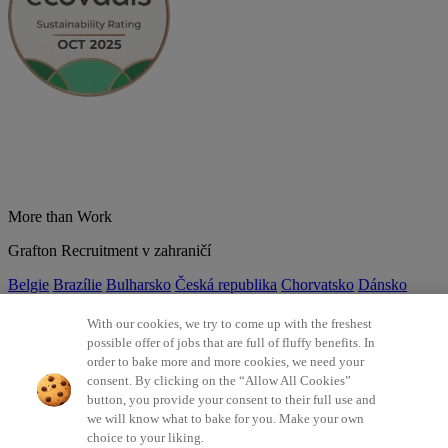
More than Work
Grafton Recruitment v zahraničí
Belgie
Brazílie
Bulharsko
Česká republika
Chorvatsko
Dánsko
Estonsko
Francie
Indie
Itálie
Kolumbie
Litva
Lotyšsko
Maďarsko
Mexiko
Německo
Nizozemsko
Norsko
Polsko
Portugalsko
With our cookies, we try to come up with the freshest
Rumunsko
Slovensko
Španělsko
Srbsko
Švýcarsko
Turecko
Velká
possible offer of jobs that are full of fluffy benefits. In
Británie
order to bake more and more cookies, we need your
consent. By clicking on the “Allow All Cookies”
©2026 Všechna práva vyhrazena Grafton Recruitment
button, you provide your consent to their full use and
we will know what to bake for you. Make your own
Ochrana osobních údajů
Zásady používání cookies
Všeobecné
choice to your liking.
podmínky
Digitální přístupnost
Інформація про обробку