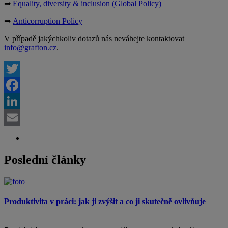
➡
Equality, diversity & inclusion (Global Policy)
➡
Anticorruption Policy
V případě jakýchkoliv dotazů nás neváhejte kontaktovat
info@grafton.cz
.
Twitter
Facebook
LinkedIn
Email
Poslední články
Produktivita v práci: jak ji zvýšit a co ji skutečně ovlivňuje