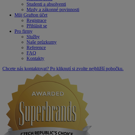
Studenti a absolventi
Mzdy a zákonné povinnosti
Můj Grafton účet
Registrace
Přihlásit se
Pro firmy
Služby
Naše průzkumy
Reference
FAQ
Kontakty
Chcete nás kontaktovat? Po kliknutí si zvolte nejbližší pobočku.