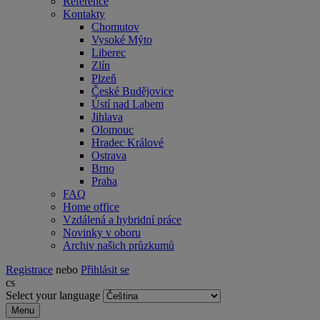
Reference
Kontakty
Chomutov
Vysoké Mýto
Liberec
Zlín
Plzeň
České Budějovice
Ústí nad Labem
Jihlava
Olomouc
Hradec Králové
Ostrava
Brno
Praha
FAQ
Home office
Vzdálená a hybridní práce
Novinky v oboru
Archiv našich průzkumů
Registrace
nebo
Přihlásit se
cs
Select your language
Menu