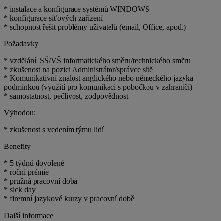
* instalace a konfigurace systémů WINDOWS
* konfigurace síťových zařízení
* schopnost řešit problémy uživatelů (email, Office, apod.)
Požadavky
* vzdělání: SŠ/VŠ informatického směru/technického směru
* zkušenost na pozici Administrátor/správce sítě
* Komunikativní znalost anglického nebo německého jazyka
podmínkou (využití pro komunikaci s pobočkou v zahraničí)
* samostatnost, pečlivost, zodpovědnost
Výhodou:
* zkušenost s vedením týmu lidí
Benefity
* 5 týdnů dovolené
* roční prémie
* pružná pracovní doba
* sick day
* firemní jazykové kurzy v pracovní době
Další informace