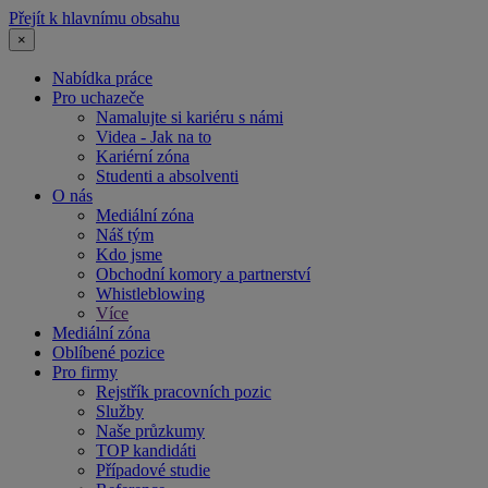
Přejít k hlavnímu obsahu
×
Nabídka práce
Pro uchazeče
Namalujte si kariéru s námi
Videa - Jak na to
Kariérní zóna
Studenti a absolventi
O nás
Mediální zóna
Náš tým
Kdo jsme
Obchodní komory a partnerství
Whistleblowing
Více
Mediální zóna
Oblíbené pozice
Pro firmy
Rejstřík pracovních pozic
Služby
Naše průzkumy
TOP kandidáti
Případové studie