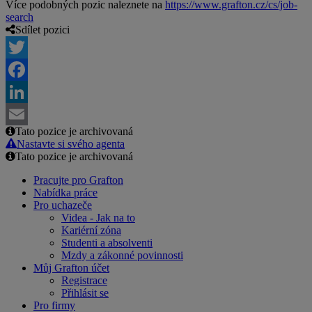
Více podobných pozic naleznete na
https://www.grafton.cz/cs/job-
search
Sdílet pozici
Twitter
Facebook
LinkedIn
Tato pozice je archivovaná
Email
Nastavte si svého agenta
Tato pozice je archivovaná
Pracujte pro Grafton
Nabídka práce
Pro uchazeče
Videa - Jak na to
Kariérní zóna
Studenti a absolventi
Mzdy a zákonné povinnosti
Můj Grafton účet
Registrace
Přihlásit se
Pro firmy