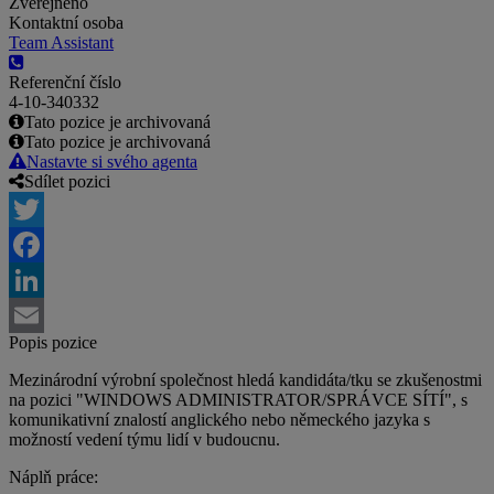
Zveřejněno
Kontaktní osoba
Team Assistant
Referenční číslo
4-10-340332
Tato pozice je archivovaná
Tato pozice je archivovaná
Nastavte si svého agenta
Sdílet pozici
Twitter
Facebook
LinkedIn
Popis pozice
Email
Mezinárodní výrobní společnost hledá kandidáta/tku se zkušenostmi
na pozici "WINDOWS ADMINISTRATOR/SPRÁVCE SÍTÍ", s
komunikativní znalostí anglického nebo německého jazyka s
možností vedení týmu lidí v budoucnu.
Náplň práce: