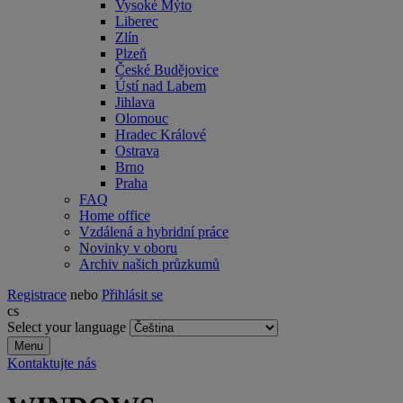
Vysoké Mýto
Liberec
Zlín
Plzeň
České Budějovice
Ústí nad Labem
Jihlava
Olomouc
Hradec Králové
Ostrava
Brno
Praha
FAQ
Home office
Vzdálená a hybridní práce
Novinky v oboru
Archiv našich průzkumů
Registrace
nebo
Přihlásit se
cs
Select your language
Menu
Kontaktujte nás