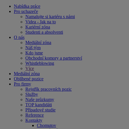
Nabídka práce
Pro uchazeče
Namalujte si kariéru s námi
Videa - Jak na to
Kariérní zóna
Studenti a absolventi
O nás
Mediální zóna
Náš tým
Kdo jsme
Obchodní komory a partnerství
Whistleblowing
Více
Mediální zóna
Oblíbené pozice
Pro firmy
Rejstřík pracovních pozic
Služby
Naše průzkumy
TOP kandidáti
Případové studie
Reference
Kontakty
Chomutov