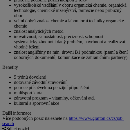
vysokoškolské vzdělání v oboru organická chemie, organická
technologie, chemické inženýrství, farmacie nebo příbuzný
obor
velmi dobrá znalost chemie a laboratorní techniky organické
chemie
znalost analytických metod
inovativnost, samostatnost, preciznost, schopnost
systematicky zhodnotit daný problém, navrhnout a realizovat
vhodné řešení
znalost angličtiny na min. úrovni B1 podmínkou (psaní a čtení
odborných dokumentů, komunikace se zahraničními partnery)
Benefity
5 týdnů dovolené
dotované závodní stravování
po roce příspěvek na penzijní připojištění
multisport karta
zdravotní program – vitamíny, očkování atd.
kulturní a sportovní akce
Další informace
Více podobných pozic naleznete na
https://www.grafton.cz/cs/job-
search
Sdílet pozici