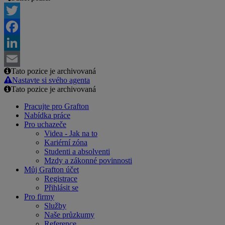
Twitter
Facebook
LinkedIn
Tato pozice je archivovaná
Email
Nastavte si svého agenta
Tato pozice je archivovaná
Pracujte pro Grafton
Nabídka práce
Pro uchazeče
Videa - Jak na to
Kariérní zóna
Studenti a absolventi
Mzdy a zákonné povinnosti
Můj Grafton účet
Registrace
Přihlásit se
Pro firmy
Služby
Naše průzkumy
Reference