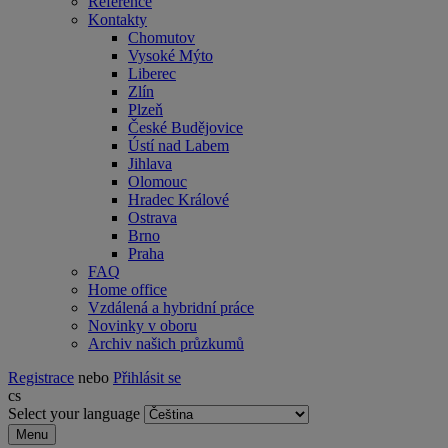
Reference
Kontakty
Chomutov
Vysoké Mýto
Liberec
Zlín
Plzeň
České Budějovice
Ústí nad Labem
Jihlava
Olomouc
Hradec Králové
Ostrava
Brno
Praha
FAQ
Home office
Vzdálená a hybridní práce
Novinky v oboru
Archiv našich průzkumů
Registrace
nebo
Přihlásit se
cs
Select your language
Menu