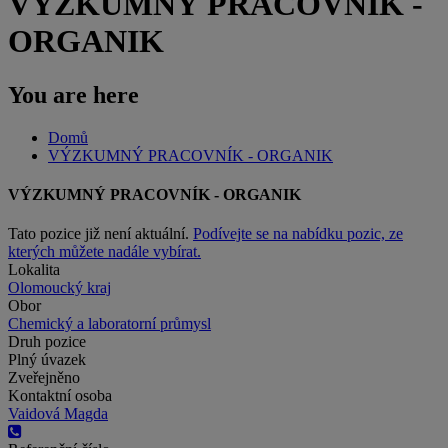
VÝZKUMNÝ PRACOVNÍK -
ORGANIK
You are here
Domů
VÝZKUMNÝ PRACOVNÍK - ORGANIK
VÝZKUMNÝ PRACOVNÍK - ORGANIK
Tato pozice již není aktuální.
Podívejte se na nabídku pozic, ze
kterých můžete nadále vybírat.
Lokalita
Olomoucký kraj
Obor
Chemický a laboratorní průmysl
Druh pozice
Plný úvazek
Zveřejněno
Kontaktní osoba
Vaidová Magda