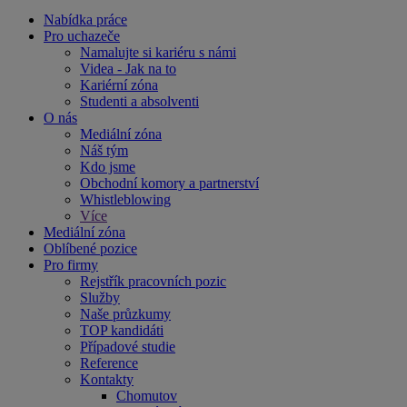
Nabídka práce
Pro uchazeče
Namalujte si kariéru s námi
Videa - Jak na to
Kariérní zóna
Studenti a absolventi
O nás
Mediální zóna
Náš tým
Kdo jsme
Obchodní komory a partnerství
Whistleblowing
Více
Mediální zóna
Oblíbené pozice
Pro firmy
Rejstřík pracovních pozic
Služby
Naše průzkumy
TOP kandidáti
Případové studie
Reference
Kontakty
Chomutov