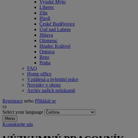
Vysoké Mýto
Liberec
Zlín
Plzeň
České Budějovice
Ústí nad Labem
Jihlava
Olomouc
Hradec Králové
Ostrava
Brno
Praha
FAQ
Home office
Vzdálená a hybridní práce
Novinky v oboru
Archiv našich průzkumů
Registrace
nebo
Přihlásit se
cs
Select your language
Menu
Kontaktujte nás