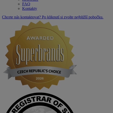
FAQ
Kontakty
Chcete nás kontaktovat? Po kliknutí si zvolte nejbližší pobočku.