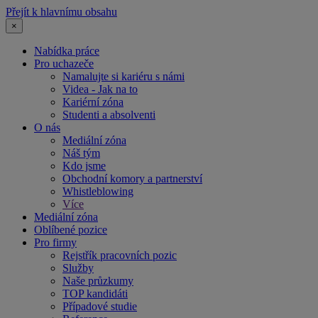
Přejít k hlavnímu obsahu
×
Nabídka práce
Pro uchazeče
Namalujte si kariéru s námi
Videa - Jak na to
Kariérní zóna
Studenti a absolventi
O nás
Mediální zóna
Náš tým
Kdo jsme
Obchodní komory a partnerství
Whistleblowing
Více
Mediální zóna
Oblíbené pozice
Pro firmy
Rejstřík pracovních pozic
Služby
Naše průzkumy
TOP kandidáti
Případové studie