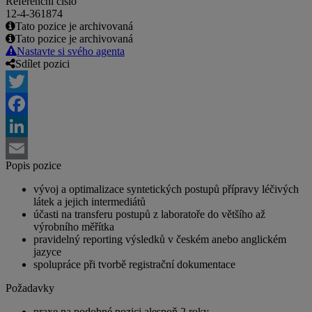
Referenční číslo
12-4-361874
Tato pozice je archivovaná
Tato pozice je archivovaná
Nastavte si svého agenta
Sdílet pozici
Twitter
Facebook
LinkedIn
Popis pozice
Email
vývoj a optimalizace syntetických postupů přípravy léčivých
látek a jejich intermediátů
účasti na transferu postupů z laboratoře do většího až
výrobního měřítka
pravidelný reporting výsledků v českém anebo anglickém
jazyce
spolupráce při tvorbě registrační dokumentace
Požadavky
praxe na podobné pozici alespoň 2 roky