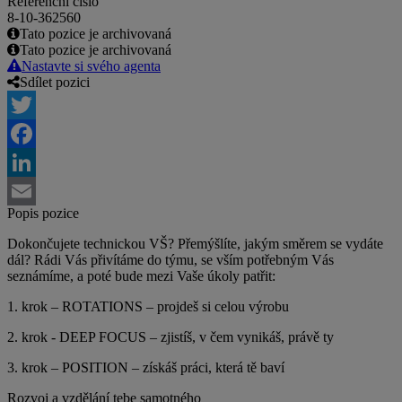
Referenční číslo
8-10-362560
Tato pozice je archivovaná
Tato pozice je archivovaná
Nastavte si svého agenta
Sdílet pozici
Twitter
Facebook
LinkedIn
Popis pozice
Email
Dokončujete technickou VŠ? Přemýšlíte, jakým směrem se vydáte
dál? Rádi Vás přivítáme do týmu, se vším potřebným Vás
seznámíme, a poté bude mezi Vaše úkoly patřit:
1. krok – ROTATIONS – projdeš si celou výrobu
2. krok - DEEP FOCUS – zjistíš, v čem vynikáš, právě ty
3. krok – POSITION – získáš práci, která tě baví
Rozvoj a vzdělání tebe samotného