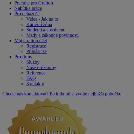
Pracujte pro Grafton
Nabídka práce
Pro uchazeče
Videa - Jak na to
Kariérní zóna
Studenti a absolventi
Mzdy a zákonné povinnosti
Můj Grafton účet
Registrace
Přihlásit se
Pro firmy
Služby
Naše průzkumy
Reference
FAQ
Kontakty
Chcete nás kontaktovat? Po kliknutí si zvolte nejbližší pobočku.