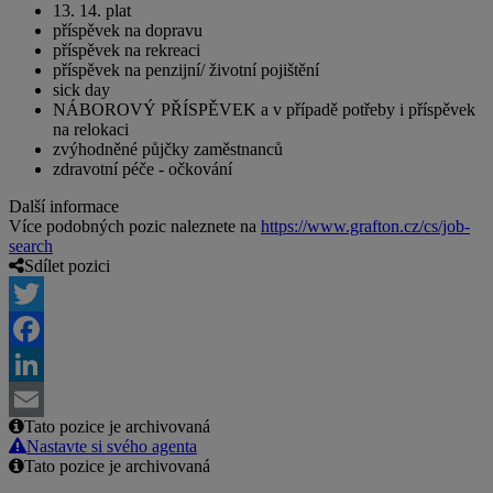
13. 14. plat
příspěvek na dopravu
příspěvek na rekreaci
příspěvek na penzijní/ životní pojištění
sick day
NÁBOROVÝ PŘÍSPĚVEK a v případě potřeby i příspěvek
na relokaci
zvýhodněné půjčky zaměstnanců
zdravotní péče - očkování
Další informace
Více podobných pozic naleznete na
https://www.grafton.cz/cs/job-
search
Sdílet pozici
Twitter
Facebook
LinkedIn
Tato pozice je archivovaná
Email
Nastavte si svého agenta
Tato pozice je archivovaná