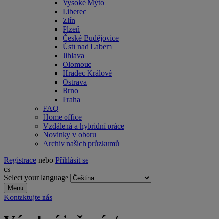
Vysoké Mýto
Liberec
Zlín
Plzeň
České Budějovice
Ústí nad Labem
Jihlava
Olomouc
Hradec Králové
Ostrava
Brno
Praha
FAQ
Home office
Vzdálená a hybridní práce
Novinky v oboru
Archiv našich průzkumů
Registrace
nebo
Přihlásit se
cs
Select your language
Menu
Kontaktujte nás