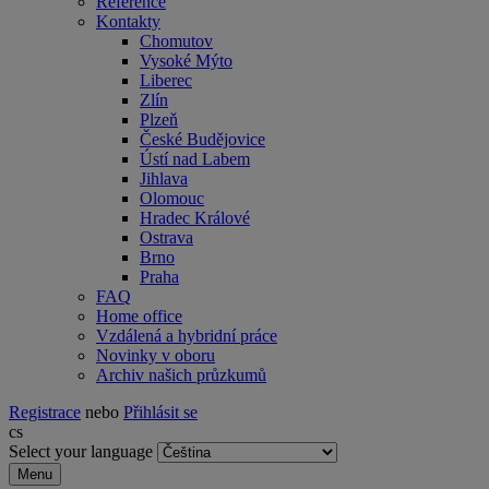
Reference
Kontakty
Chomutov
Vysoké Mýto
Liberec
Zlín
Plzeň
České Budějovice
Ústí nad Labem
Jihlava
Olomouc
Hradec Králové
Ostrava
Brno
Praha
FAQ
Home office
Vzdálená a hybridní práce
Novinky v oboru
Archiv našich průzkumů
Registrace
nebo
Přihlásit se
cs
Select your language
Menu