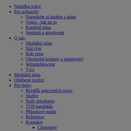
Nabídka práce
Pro uchazeče
Namalujte si kariéru s námi
Videa - Jak na to
Kariérní zóna
Studenti a absolventi
O nás
Mediální zóna
Náš tým
Kdo jsme
Obchodní komory a partnerství
Whistleblowing
Více
Mediální zóna
Oblíbené pozice
Pro firmy
Rejstřík pracovních pozic
Služby
Naše průzkumy
TOP kandidáti
Případové studie
Reference
Kontakty
Chomutov