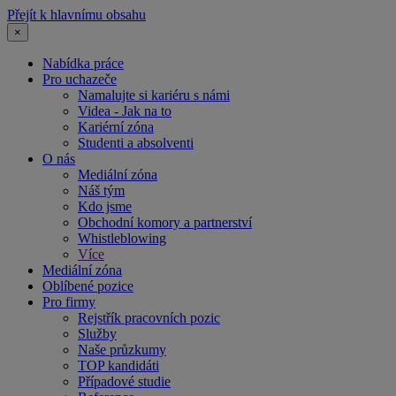
Přejít k hlavnímu obsahu
×
Nabídka práce
Pro uchazeče
Namalujte si kariéru s námi
Videa - Jak na to
Kariérní zóna
Studenti a absolventi
O nás
Mediální zóna
Náš tým
Kdo jsme
Obchodní komory a partnerství
Whistleblowing
Více
Mediální zóna
Oblíbené pozice
Pro firmy
Rejstřík pracovních pozic
Služby
Naše průzkumy
TOP kandidáti
Případové studie