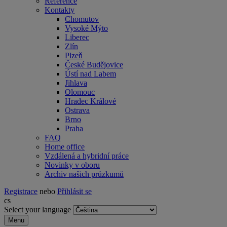
Reference
Kontakty
Chomutov
Vysoké Mýto
Liberec
Zlín
Plzeň
České Budějovice
Ústí nad Labem
Jihlava
Olomouc
Hradec Králové
Ostrava
Brno
Praha
FAQ
Home office
Vzdálená a hybridní práce
Novinky v oboru
Archiv našich průzkumů
Registrace
nebo
Přihlásit se
cs
Select your language
Menu