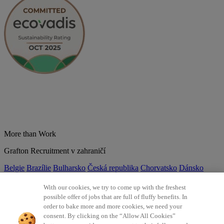
More than Work
Grafton Recruitment v zahraničí
Belgie
Brazílie
Bulharsko
Česká republika
Chorvatsko
Dánsko
Estonsko
Francie
Indie
Itálie
Kolumbie
Litva
Lotyšsko
Maďarsko
Mexiko
Německo
Nizozemsko
Norsko
Polsko
Portugalsko
With our cookies, we try to come up with the freshest
Rumunsko
Slovensko
Španělsko
Srbsko
Švýcarsko
Turecko
Velká
possible offer of jobs that are full of fluffy benefits. In
Británie
order to bake more and more cookies, we need your
consent. By clicking on the “Allow All Cookies”
©2026 Všechna práva vyhrazena Grafton Recruitment