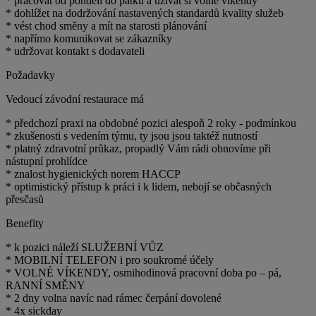
* pracovat od pondělí do pátku a užívat si volné víkendy
* dohlížet na dodržování nastavených standardů kvality služeb
* vést chod směny a mít na starosti plánování
* napřímo komunikovat se zákazníky
* udržovat kontakt s dodavateli
Požadavky
Vedoucí závodní restaurace má
* předchozí praxi na obdobné pozici alespoň 2 roky - podmínkou
* zkušenosti s vedením týmu, ty jsou jsou taktéž nutností
* platný zdravotní průkaz, propadlý Vám rádi obnovíme při
nástupní prohlídce
* znalost hygienických norem HACCP
* optimistický přístup k práci i k lidem, nebojí se občasných
přesčasů
Benefity
* k pozici náleží SLUŽEBNÍ VŮZ
* MOBILNÍ TELEFON i pro soukromé účely
* VOLNÉ VÍKENDY, osmihodinová pracovní doba po – pá,
RANNÍ SMĚNY
* 2 dny volna navíc nad rámec čerpání dovolené
* 4x sickday