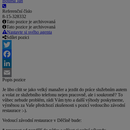
Bouma Jan
Referenční číslo
8-15-328332
Tato pozice je archivovaná
Tato pozice je archivovaná
Nastavte si svého agenta
Sdílet pozici
Twitter
Facebook
LinkedIn
Popis pozice
Email
Je libo cítit se jako velký manažer a jezdit do práce služebním autem
a volat ze služebního telefonu nejen pracovně, ale i soukromě? To
vůbec nebude problém, rádi Vám tyto a další výhody poskytneme,
výměnou za Vaše předchozí zkušenosti s pozicí vedoucího závodní
restaurace :-).
Vedoucí závodní restaurace v Děčíně bude: