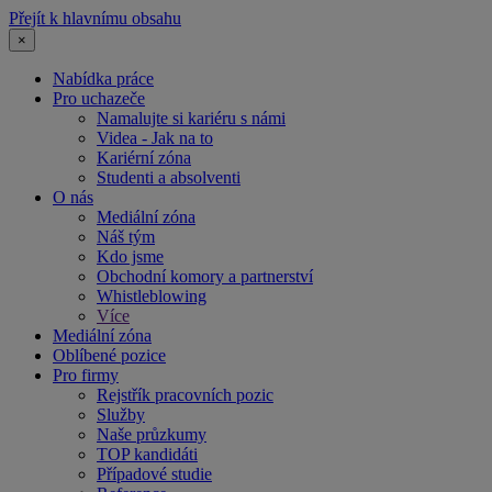
Přejít k hlavnímu obsahu
×
Nabídka práce
Pro uchazeče
Namalujte si kariéru s námi
Videa - Jak na to
Kariérní zóna
Studenti a absolventi
O nás
Mediální zóna
Náš tým
Kdo jsme
Obchodní komory a partnerství
Whistleblowing
Více
Mediální zóna
Oblíbené pozice
Pro firmy
Rejstřík pracovních pozic
Služby
Naše průzkumy
TOP kandidáti
Případové studie