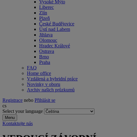
Vysoké Mýto
Liberec
Zlín
Plzeň
České Budějovice
Ústí nad Labem
Jihlava
Olomouc
Hradec Králové
Ostrava
Brno
Praha
FAQ
Home office
Vzdálená a hybridní práce
Novinky v oboru
Archiv našich průzkumů
Registrace
nebo
Přihlásit se
cs
Select your language
Menu
Kontaktujte nás