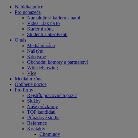
Nabídka práce
Pro uchazeče
Namalujte si kariéru s námi
Videa - Jak na to
Kariérní zóna
Studenti a absolventi
O nás
Mediální zóna
Náš tým
Kdo jsme
Obchodní komory a partnerství
Whistleblowing
Více
Mediální zóna
Oblíbené pozice
Pro firmy
Rejstřík pracovních pozic
Služby
Naše průzkumy
TOP kandidáti
Případové studie
Reference
Kontakty
Chomutov