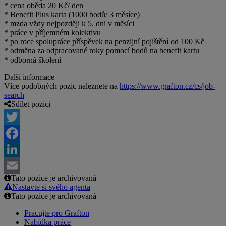
* cena oběda 20 Kč/ den
* Benefit Plus karta (1000 bodů/ 3 měsíce)
* mzda vždy nejpozději k 5. dni v měsíci
* práce v příjemném kolektivu
* po roce spolupráce příspěvek na penzijní pojištění od 100 Kč
* odměna za odpracované roky pomocí bodů na benefit kartu
* odborná školení
Další informace
Více podobných pozic naleznete na
https://www.grafton.cz/cs/job-
search
Sdílet pozici
Twitter
Facebook
LinkedIn
Tato pozice je archivovaná
Email
Nastavte si svého agenta
Tato pozice je archivovaná
Pracujte pro Grafton
Nabídka práce