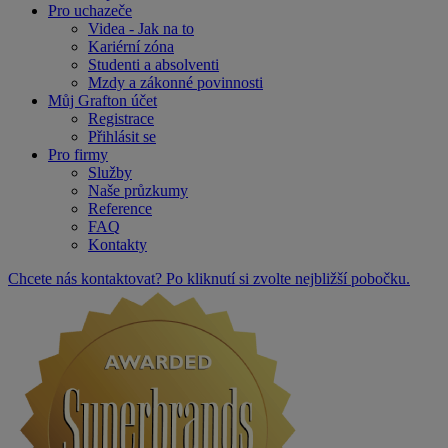
Pro uchazeče
Videa - Jak na to
Kariérní zóna
Studenti a absolventi
Mzdy a zákonné povinnosti
Můj Grafton účet
Registrace
Přihlásit se
Pro firmy
Služby
Naše průzkumy
Reference
FAQ
Kontakty
Chcete nás kontaktovat? Po kliknutí si zvolte nejbližší pobočku.