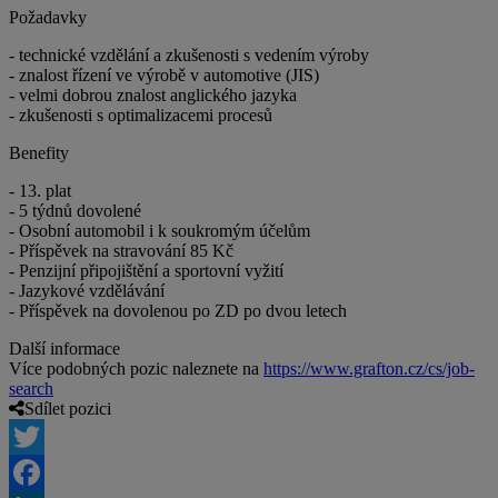
Požadavky
- technické vzdělání a zkušenosti s vedením výroby
- znalost řízení ve výrobě v automotive (JIS)
- velmi dobrou znalost anglického jazyka
- zkušenosti s optimalizacemi procesů
Benefity
- 13. plat
- 5 týdnů dovolené
- Osobní automobil i k soukromým účelům
- Příspěvek na stravování 85 Kč
- Penzijní připojištění a sportovní vyžití
- Jazykové vzdělávání
- Příspěvek na dovolenou po ZD po dvou letech
Další informace
Více podobných pozic naleznete na
https://www.grafton.cz/cs/job-
search
Sdílet pozici
Twitter