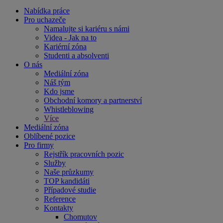
Nabídka práce
Pro uchazeče
Namalujte si kariéru s námi
Videa - Jak na to
Kariérní zóna
Studenti a absolventi
O nás
Mediální zóna
Náš tým
Kdo jsme
Obchodní komory a partnerství
Whistleblowing
Více
Mediální zóna
Oblíbené pozice
Pro firmy
Rejstřík pracovních pozic
Služby
Naše průzkumy
TOP kandidáti
Případové studie
Reference
Kontakty
Chomutov