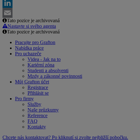
Facebook
LinkedIn
Tato pozice je archivovaná
Email
Nastavte si svého agenta
Tato pozice je archivovaná
Pracujte pro Grafton
Nabídka práce
Pro uchazeče
Videa - Jak na to
Kariérní zóna
Studenti a absolventi
Mzdy a zákonné povinnosti
Můj Grafton účet
Registrace
Přihlásit se
Pro firmy
Služby
Naše průzkumy
Reference
FAQ
Kontakty
Chcete nás kontaktovat? Po kliknutí si zvolte nejbližší pobočku.