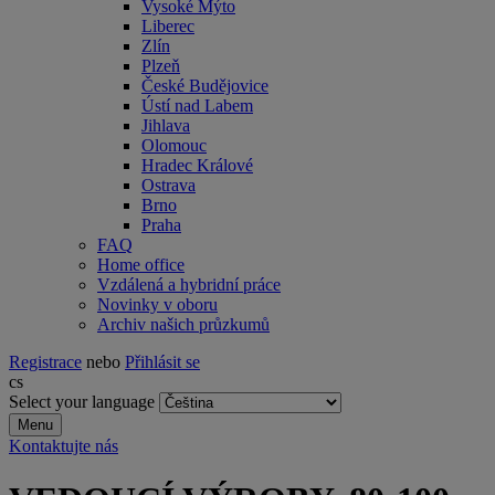
Vysoké Mýto
Liberec
Zlín
Plzeň
České Budějovice
Ústí nad Labem
Jihlava
Olomouc
Hradec Králové
Ostrava
Brno
Praha
FAQ
Home office
Vzdálená a hybridní práce
Novinky v oboru
Archiv našich průzkumů
Registrace
nebo
Přihlásit se
cs
Select your language
Menu
Kontaktujte nás