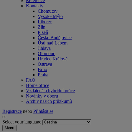
Reference
Kontakty
Chomutov
Vysoké Mýto
Liberec
Zlín
Plzeň
České Budějovice
Ústí nad Labem
Jihlava
Olomouc
Hradec Králové
Ostrava
Brno
Praha
FAQ
Home office
Vzdálená a hybridní práce
Novinky v oboru
Archiv našich průzkumů
Registrace
nebo
Přihlásit se
cs
Select your language
Menu