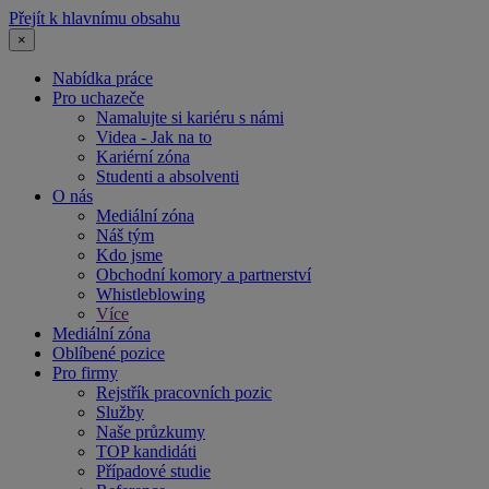
Přejít k hlavnímu obsahu
×
Nabídka práce
Pro uchazeče
Namalujte si kariéru s námi
Videa - Jak na to
Kariérní zóna
Studenti a absolventi
O nás
Mediální zóna
Náš tým
Kdo jsme
Obchodní komory a partnerství
Whistleblowing
Více
Mediální zóna
Oblíbené pozice
Pro firmy
Rejstřík pracovních pozic
Služby
Naše průzkumy
TOP kandidáti
Případové studie