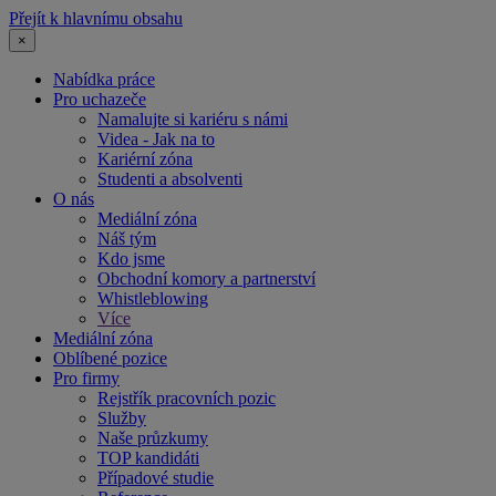
Přejít k hlavnímu obsahu
×
Nabídka práce
Pro uchazeče
Namalujte si kariéru s námi
Videa - Jak na to
Kariérní zóna
Studenti a absolventi
O nás
Mediální zóna
Náš tým
Kdo jsme
Obchodní komory a partnerství
Whistleblowing
Více
Mediální zóna
Oblíbené pozice
Pro firmy
Rejstřík pracovních pozic
Služby
Naše průzkumy
TOP kandidáti
Případové studie