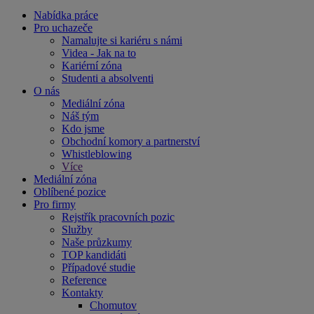
Nabídka práce
Pro uchazeče
Namalujte si kariéru s námi
Videa - Jak na to
Kariérní zóna
Studenti a absolventi
O nás
Mediální zóna
Náš tým
Kdo jsme
Obchodní komory a partnerství
Whistleblowing
Více
Mediální zóna
Oblíbené pozice
Pro firmy
Rejstřík pracovních pozic
Služby
Naše průzkumy
TOP kandidáti
Případové studie
Reference
Kontakty
Chomutov