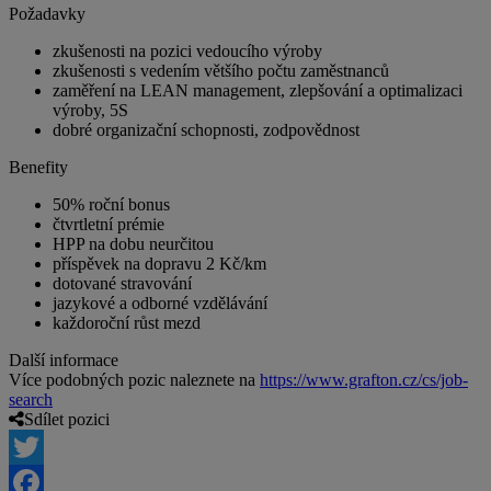
Požadavky
zkušenosti na pozici vedoucího výroby
zkušenosti s vedením většího počtu zaměstnanců
zaměření na LEAN management, zlepšování a optimalizaci
výroby, 5S
dobré organizační schopnosti, zodpovědnost
Benefity
50% roční bonus
čtvrtletní prémie
HPP na dobu neurčitou
příspěvek na dopravu 2 Kč/km
dotované stravování
jazykové a odborné vzdělávání
každoroční růst mezd
Další informace
Více podobných pozic naleznete na
https://www.grafton.cz/cs/job-
search
Sdílet pozici
Twitter