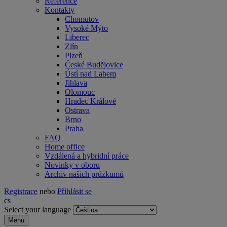
Reference
Kontakty
Chomutov
Vysoké Mýto
Liberec
Zlín
Plzeň
České Budějovice
Ústí nad Labem
Jihlava
Olomouc
Hradec Králové
Ostrava
Brno
Praha
FAQ
Home office
Vzdálená a hybridní práce
Novinky v oboru
Archiv našich průzkumů
Registrace
nebo
Přihlásit se
cs
Select your language
Menu