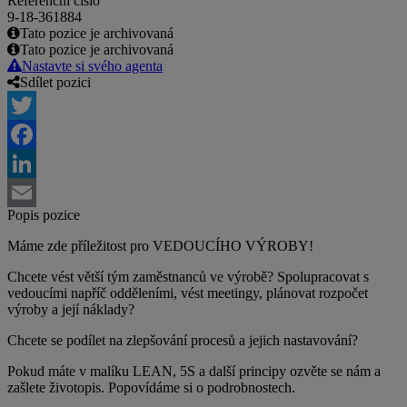
Referenční číslo
9-18-361884
Tato pozice je archivovaná
Tato pozice je archivovaná
Nastavte si svého agenta
Sdílet pozici
Twitter
Facebook
LinkedIn
Popis pozice
Email
Máme zde příležitost pro VEDOUCÍHO VÝROBY!
Chcete vést větší tým zaměstnanců ve výrobě? Spolupracovat s
vedoucími napříč odděleními, vést meetingy, plánovat rozpočet
výroby a její náklady?
Chcete se podílet na zlepšování procesů a jejich nastavování?
Pokud máte v malíku LEAN, 5S a další principy ozvěte se nám a
zašlete životopis. Popovídáme si o podrobnostech.