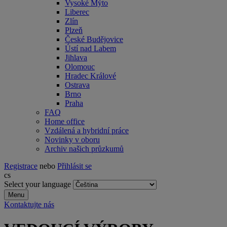
Vysoké Mýto
Liberec
Zlín
Plzeň
České Budějovice
Ústí nad Labem
Jihlava
Olomouc
Hradec Králové
Ostrava
Brno
Praha
FAQ
Home office
Vzdálená a hybridní práce
Novinky v oboru
Archiv našich průzkumů
Registrace
nebo
Přihlásit se
cs
Select your language
Menu
Kontaktujte nás